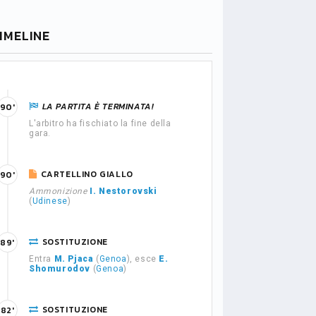
IMELINE
LA PARTITA È TERMINATA!
90'
L'arbitro ha fischiato la fine della
gara.
CARTELLINO GIALLO
90'
Ammonizione
I. Nestorovski
(
Udinese
)
SOSTITUZIONE
89'
Entra
M. Pjaca
(
Genoa
), esce
E.
Shomurodov
(
Genoa
)
SOSTITUZIONE
82'