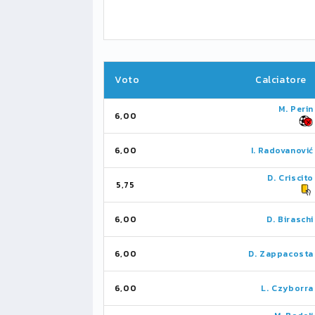
Voto
Calciatore
M. Perin
6,00
6,00
I. Radovanović
D. Criscito
5,75
6,00
D. Biraschi
6,00
D. Zappacosta
6,00
L. Czyborra