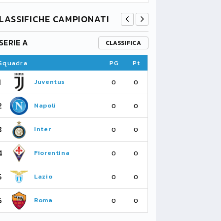
LASSIFICHE CAMPIONATI
SERIE A
PREMIER L
CLASSIFICA
Squadra
PG
Pt
Squadra
1
1
Juventus
Fu
0
0
2
2
Napoli
As
0
0
3
3
Inter
Li
0
0
4
4
Fiorentina
Su
0
0
5
5
Lazio
Ma
0
0
6
6
Roma
Ne
0
0