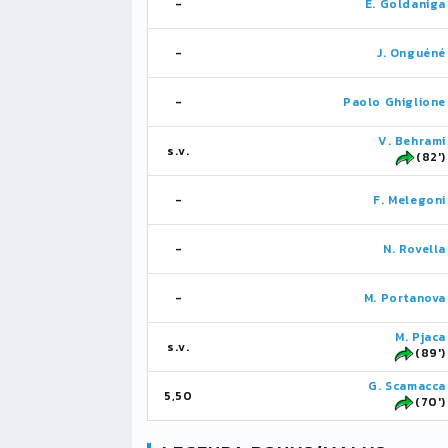
-
E. Goldaniga
-
J. Onguéné
-
Paolo Ghiglione
V. Behrami
s.v.
(82')
-
F. Melegoni
-
N. Rovella
-
M. Portanova
M. Pjaca
s.v.
(89')
G. Scamacca
5,50
(70')