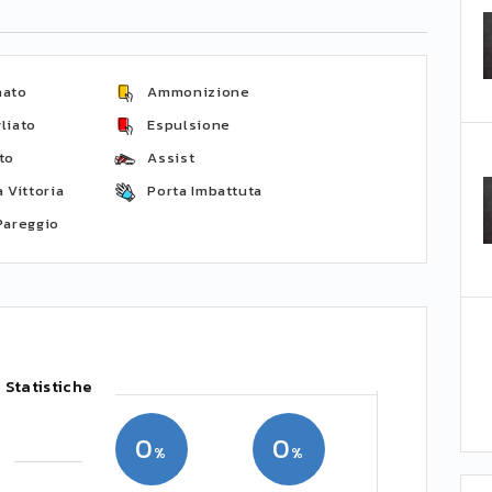
nato
Ammonizione
liato
Espulsione
to
Assist
 Vittoria
Porta Imbattuta
Pareggio
Statistiche
0
0