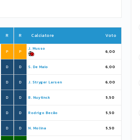
R
R
Calciatore
Voto
J. Musso
P
P
6,00
D
D
S. De Maio
6,00
D
D
J. Stryger Larsen
6,00
D
D
B. Nuytinck
5,50
D
D
Rodrigo Becão
5,50
D
D
N. Molina
5,50