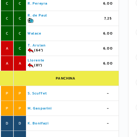
C
C
R. Pereyra
6,00
R. de Paul
C
C
7,25
C
C
Walace
6,00
T. Arslan
A
C
6,00
(64')
Llorente
A
A
6,00
(81')
PANCHINA
P
P
S. Scuffet
-
P
P
M. Gasparini
-
D
D
K. Bonifazi
-