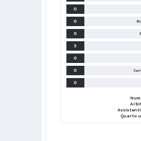
0
0
Ri
0
3
0
0
Cart
0
Nume
Arbi
Assistenti
Quarto 