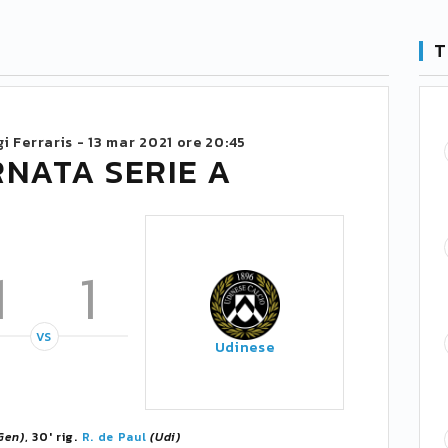
T
i Ferraris -
13 mar 2021 ore 20:45
RNATA SERIE A
1
1
VS
Udinese
Gen)
, 30' rig.
R. de Paul
(Udi)