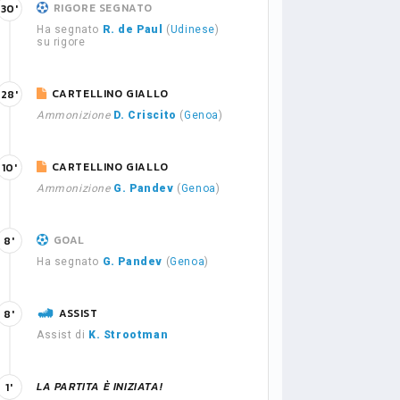
RIGORE SEGNATO
30'
Ha segnato
R. de Paul
(
Udinese
)
su rigore
CARTELLINO GIALLO
28'
Ammonizione
D. Criscito
(
Genoa
)
CARTELLINO GIALLO
10'
Ammonizione
G. Pandev
(
Genoa
)
GOAL
8'
Ha segnato
G. Pandev
(
Genoa
)
ASSIST
8'
Assist di
K. Strootman
LA PARTITA È INIZIATA!
1'