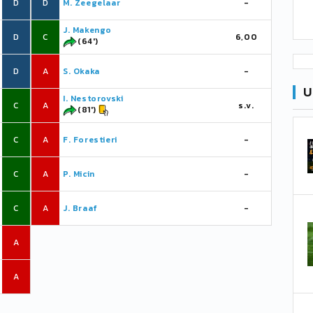
D
D
M. Zeegelaar
-
J. Makengo
D
C
6,00
(64')
D
A
S. Okaka
-
U
I. Nestorovski
C
A
s.v.
(81')
C
A
F. Forestieri
-
C
A
P. Micin
-
C
A
J. Braaf
-
A
A