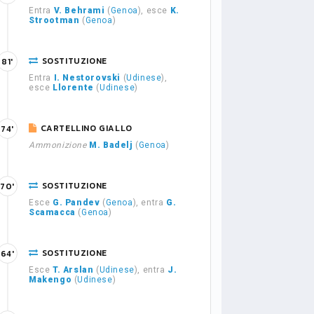
Entra
V. Behrami
(
Genoa
), esce
K.
Strootman
(
Genoa
)
SOSTITUZIONE
81'
Entra
I. Nestorovski
(
Udinese
),
esce
Llorente
(
Udinese
)
CARTELLINO GIALLO
74'
Ammonizione
M. Badelj
(
Genoa
)
SOSTITUZIONE
70'
Esce
G. Pandev
(
Genoa
), entra
G.
Scamacca
(
Genoa
)
SOSTITUZIONE
64'
Esce
T. Arslan
(
Udinese
), entra
J.
Makengo
(
Udinese
)