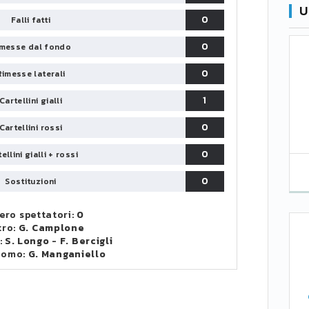
U
0
Falli fatti
0
messe dal fondo
0
Rimesse laterali
1
Cartellini gialli
0
Cartellini rossi
0
ellini gialli + rossi
0
Sostituzioni
ro spettatori:
0
tro:
G. Camplone
:
S. Longo
-
F. Bercigli
uomo:
G. Manganiello