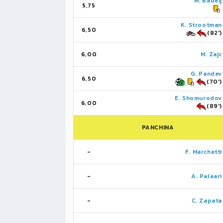
M. Badelj
5,75
K. Strootman
6,50
(82')
6,00
M. Zajc
G. Pandev
6,50
(70')
E. Shomurodov
6,00
(89')
PANCHINA
-
F. Marchetti
-
A. Paleari
-
C. Zapata