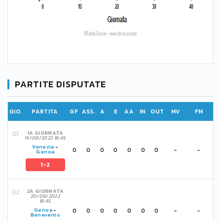
PARTITE DISPUTATE
GIO.
PARTITA
GF
ASS.
A
E
AA
IN
OUT
MV
FM
1A GIORNATA
14/08/2022 18:45
Venezia
-
0
0
0
0
0
0
0
-
-
Genoa
1-2
2A GIORNATA
20/08/2022
18:45
0
0
0
0
0
0
0
-
-
Genoa
-
Benevento