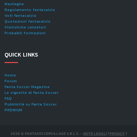
Maxileghe
Regolamento fantacalcio
Voti fantacalcio
Quotazioni fantacalcio
Statistiche calciatori
Probabili formazioni
QUICK LINKS
Home
Forum
Fanta.Soccer Magazine
Le vignette di Fanta.Soccer
FAQ
Pubblicità su Fanta.Soccer
PREMIUM
2026
©
FANTASOCCERVILLAGE S.R.L.S.
-
NOTE LEGALI
|
PRIVACY
|