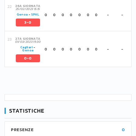
26A GIORNATA
25/02/2023 15:15
0
0
0
0
0
0
0
-
-
Genoa
-
SPAL
3-0
27A GIORNATA
01/03/2023 19:30
Cagliari
-
0
0
0
0
0
0
0
-
-
Genoa
0-0
STATISTICHE
PRESENZE
0