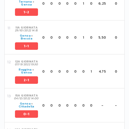
Ternana
-
0
0
0
0
0
1
0
6,25
0
Genoa
1-2
11A GIORNATA
29/10/2022 14:15
Genoa
-
0
0
0
0
0
1
0
5,50
0
Brescia
1-1
12A GIORNATA
07/11/2022 19:30
Reggina
-
0
0
0
0
0
0
1
4,75
0
Genoa
2-1
15A GIORNATA
04/12/2022 14:00
Genoa
-
0
0
0
0
0
0
0
-
-
Cittadella
0-1