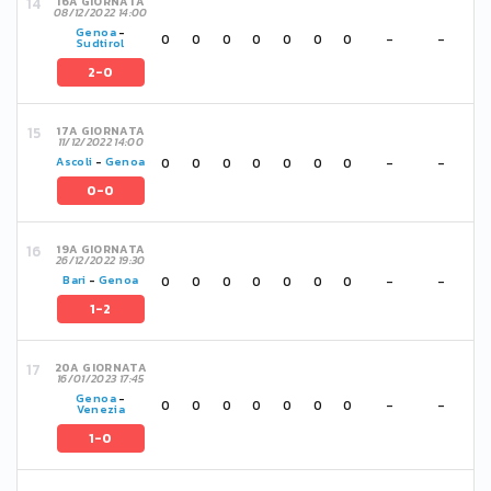
16A GIORNATA
08/12/2022 14:00
Genoa
-
0
0
0
0
0
0
0
-
-
Sudtirol
2-0
17A GIORNATA
11/12/2022 14:00
0
0
0
0
0
0
0
-
-
Ascoli
-
Genoa
0-0
19A GIORNATA
26/12/2022 19:30
0
0
0
0
0
0
0
-
-
Bari
-
Genoa
1-2
20A GIORNATA
16/01/2023 17:45
Genoa
-
0
0
0
0
0
0
0
-
-
Venezia
1-0