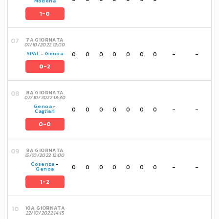
Modena
1-0
7A GIORNATA
01/10/2022 12:00
0
0
0
0
0
0
0
-
-
SPAL
-
Genoa
0-2
8A GIORNATA
07/10/2022 18:30
Genoa
-
0
0
0
0
0
0
0
-
-
Cagliari
0-0
9A GIORNATA
15/10/2022 12:00
Cosenza
-
0
0
0
0
0
0
0
-
-
Genoa
1-2
10A GIORNATA
22/10/2022 14:15