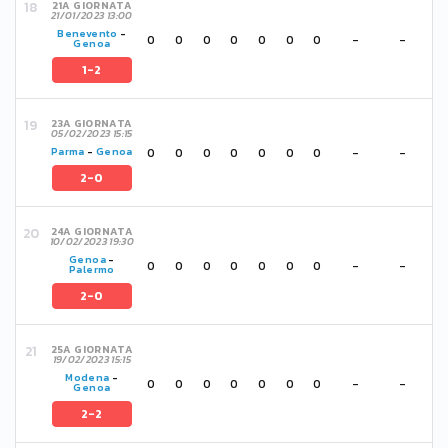
21A GIORNATA
21/01/2023 13:00
Benevento
-
0
0
0
0
0
0
0
-
-
Genoa
1-2
23A GIORNATA
05/02/2023 15:15
0
0
0
0
0
0
0
-
-
Parma
-
Genoa
2-0
24A GIORNATA
10/02/2023 19:30
Genoa
-
0
0
0
0
0
0
0
-
-
Palermo
2-0
25A GIORNATA
19/02/2023 15:15
Modena
-
0
0
0
0
0
0
0
-
-
Genoa
2-2