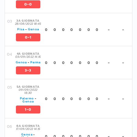
0-0
3A GIORNATA
28/08/2022 18:45
0
0
0
0
0
0
0
-
-
Pisa
-
Genoa
0-1
4A GIORNATA
03/09/2022 14:15
0
0
0
0
0
0
0
-
-
Genoa
-
Parma
3-3
5A GIORNATA
09/09/2022
18:30
0
0
0
0
0
0
0
-
-
Palermo
-
Genoa
1-0
6A GIORNATA
17/09/2022 14:15
Genoa
-
0
0
0
0
0
0
0
-
-