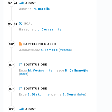
ASSIST
90'+4
Assist di
N. Barella
GOAL
90'+4
Ha segnato
J. Correa
(
Inter
)
CARTELLINO GIALLO
88'
Ammonizione
A. Tameze
(
Verona
)
SOSTITUZIONE
87'
Entra
M. Vecino
(
Inter
), esce
H. Çalhanoğlu
(
Inter
)
SOSTITUZIONE
87'
Esce
E. Džeko
(
Inter
), entra
S. Sensi
(
Inter
)
ASSIST
83'