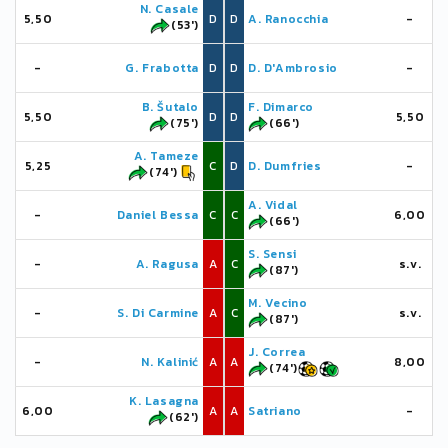
N. Casale
5,50
D
D
A. Ranocchia
-
(53')
-
G. Frabotta
D
D
D. D'Ambrosio
-
B. Šutalo
F. Dimarco
5,50
D
D
5,50
(75')
(66')
A. Tameze
5,25
C
D
D. Dumfries
-
(74')
A. Vidal
-
Daniel Bessa
C
C
6,00
(66')
S. Sensi
-
A. Ragusa
A
C
s.v.
(87')
M. Vecino
-
S. Di Carmine
A
C
s.v.
(87')
J. Correa
-
N. Kalinić
A
A
8,00
(74')
K. Lasagna
6,00
A
A
Satriano
-
(62')