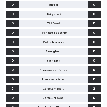
0
0
Rigori
0
0
Tiri parati
0
0
Tiri fuori
0
0
Tiri nello specchio
0
0
Pali e traverse
0
0
Fuorigioco
0
0
Falli fatti
0
0
Rimesse dal fondo
0
0
Rimesse laterali
2
2
Cartellini gialli
0
0
Cartellini rossi