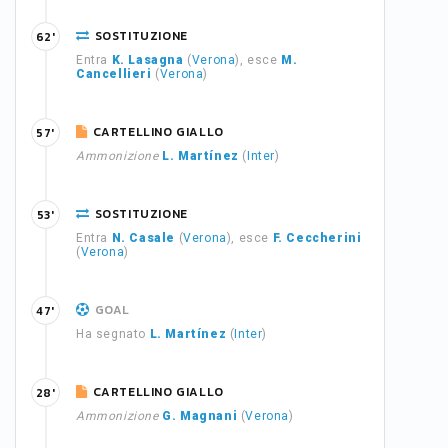
SOSTITUZIONE
62'
Entra
K. Lasagna
(
Verona
), esce
M.
Cancellieri
(
Verona
)
CARTELLINO GIALLO
57'
Ammonizione
L. Martínez
(
Inter
)
SOSTITUZIONE
53'
Entra
N. Casale
(
Verona
), esce
F. Ceccherini
(
Verona
)
GOAL
47'
Ha segnato
L. Martínez
(
Inter
)
CARTELLINO GIALLO
28'
Ammonizione
G. Magnani
(
Verona
)