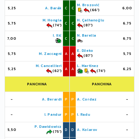
M. Brozović
5,25
A. Barák
C
C
6,00
(66')
M. Hongla
H. Çalhanoğlu
5,75
C
C
6,75
(74')
(87')
I. Ilić
N. Barella
7,00
C
C
6,75
E. Džeko
5,75
M. Zaccagni
A
A
5,75
(87')
M. Cancellieri
L. Martínez
5,25
A
A
6,25
(62')
(74')
PANCHINA
PANCHINA
-
A. Berardi
P
P
A. Cordaz
-
-
I. Pandur
P
P
I. Radu
-
P. Dawidowicz
5,50
D
D
A. Kolarov
-
(75')