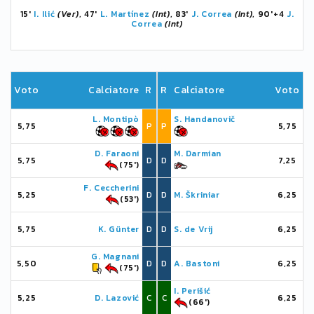
15'
I. Ilić
(Ver)
, 47'
L. Martínez
(Int)
, 83'
J. Correa
(Int)
, 90'+4
J.
Correa
(Int)
Voto
Calciatore
R
R
Calciatore
Voto
L. Montipò
S. Handanovič
5,75
P
P
5,75
D. Faraoni
M. Darmian
5,75
D
D
7,25
(75')
F. Ceccherini
5,25
D
D
M. Škriniar
6,25
(53')
5,75
K. Günter
D
D
S. de Vrij
6,25
G. Magnani
5,50
D
D
A. Bastoni
6,25
(75')
I. Perišić
5,25
D. Lazović
C
C
6,25
(66')