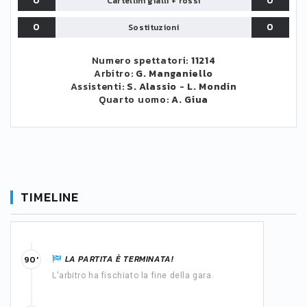
0
0
Cartellini gialli + rossi
0
0
Sostituzioni
Numero spettatori:
11214
Arbitro:
G. Manganiello
Assistenti:
S. Alassio
-
L. Mondin
Quarto uomo:
A. Giua
TIMELINE
LA PARTITA È TERMINATA!
90'
L'arbitro ha fischiato la fine della gara.