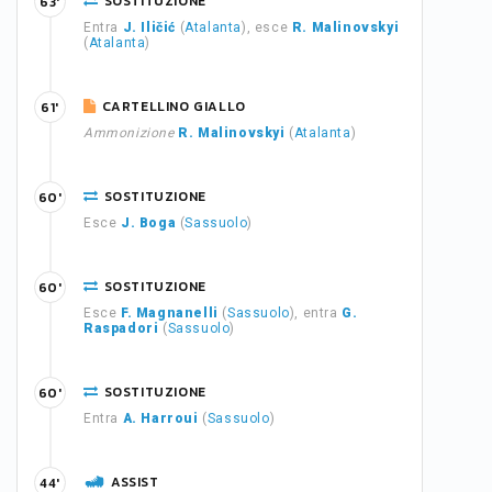
SOSTITUZIONE
63'
Entra
J. Iličić
(
Atalanta
), esce
R. Malinovskyi
(
Atalanta
)
CARTELLINO GIALLO
61'
Ammonizione
R. Malinovskyi
(
Atalanta
)
SOSTITUZIONE
60'
Esce
J. Boga
(
Sassuolo
)
SOSTITUZIONE
60'
Esce
F. Magnanelli
(
Sassuolo
), entra
G.
Raspadori
(
Sassuolo
)
SOSTITUZIONE
60'
Entra
A. Harroui
(
Sassuolo
)
ASSIST
44'