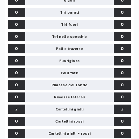
0
0
Rigori
0
0
Tiri parati
0
0
Tiri fuori
0
0
Tiri nello specchio
0
0
Pali e traverse
0
0
Fuorigioco
0
0
Falli fatti
0
0
Rimesse dal fondo
0
0
Rimesse laterali
2
2
Cartellini gialli
0
0
Cartellini rossi
0
0
Cartellini gialli + rossi