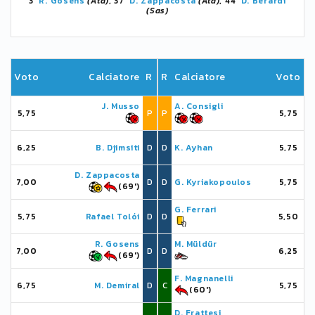
3'
R. Gosens
(Ata)
, 37'
D. Zappacosta
(Ata)
, 44'
D. Berardi
(Sas)
Voto
Calciatore
R
R
Calciatore
Voto
J. Musso
A. Consigli
5,75
P
P
5,75
6,25
B. Djimsiti
D
D
K. Ayhan
5,75
D. Zappacosta
7,00
D
D
G. Kyriakopoulos
5,75
(69')
G. Ferrari
5,75
Rafael Tolói
D
D
5,50
R. Gosens
M. Müldür
7,00
D
D
6,25
(69')
F. Magnanelli
6,75
M. Demiral
D
C
5,75
(60')
D. Frattesi