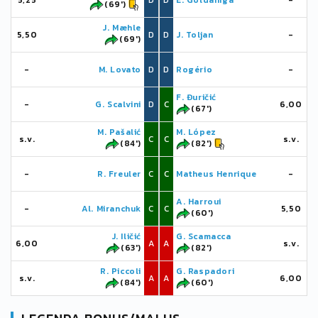
5,25
D
D
E. Goldaniga
-
(69')
J. Mæhle
5,50
D
D
J. Toljan
-
(69')
-
M. Lovato
D
D
Rogério
-
F. Đuričić
-
G. Scalvini
D
C
6,00
(67')
M. Pašalić
M. López
s.v.
C
C
s.v.
(84')
(82')
-
R. Freuler
C
C
Matheus Henrique
-
A. Harroui
-
Al. Miranchuk
C
C
5,50
(60')
J. Iličić
G. Scamacca
6,00
A
A
s.v.
(63')
(82')
R. Piccoli
G. Raspadori
s.v.
A
A
6,00
(84')
(60')