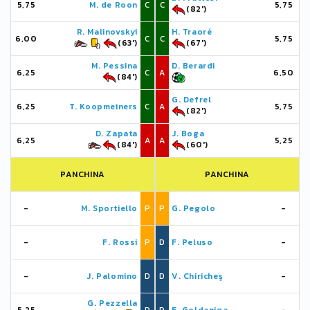
5,75
M. de Roon
C
C
5,75
(82')
R. Malinovskyi
H. Traoré
6,00
C
C
5,75
(63')
(67')
M. Pessina
D. Berardi
6,25
C
A
6,50
(84')
G. Defrel
6,25
T. Koopmeiners
C
A
5,75
(82')
D. Zapata
J. Boga
6,25
A
A
5,25
(84')
(60')
PANCHINA
PANCHINA
-
M. Sportiello
P
P
G. Pegolo
-
-
F. Rossi
P
D
F. Peluso
-
-
J. Palomino
D
D
V. Chiricheş
-
G. Pezzella