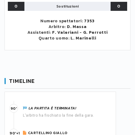
0
0
Sostituzioni
Numero spettatori:
7353
Arbitro:
D. Massa
Assistenti:
F. Valeriani
-
G. Perrotti
Quarto uomo:
L. Marinelli
TIMELINE
LA PARTITA È TERMINATA!
90'
L'arbitro ha fischiato la fine della gara.
CARTELLINO GIALLO
90'+1