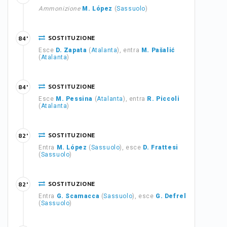
Ammonizione
M. López
(
Sassuolo
)
SOSTITUZIONE
84'
Esce
D. Zapata
(
Atalanta
), entra
M. Pašalić
(
Atalanta
)
SOSTITUZIONE
84'
Esce
M. Pessina
(
Atalanta
), entra
R. Piccoli
(
Atalanta
)
SOSTITUZIONE
82'
Entra
M. López
(
Sassuolo
), esce
D. Frattesi
(
Sassuolo
)
SOSTITUZIONE
82'
Entra
G. Scamacca
(
Sassuolo
), esce
G. Defrel
(
Sassuolo
)