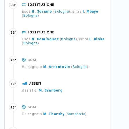
SOSTITUZIONE
83'
Esce
R. Soriano
(
Bologna
), entra
I. Mbaye
(
Bologna
)
SOSTITUZIONE
83'
Esce
N. Domínguez
(
Bologna
), entra
L. Binks
(
Bologna
)
GOAL
78'
Ha segnato
M. Arnautovic
(
Bologna
)
ASSIST
78'
Assist di
M. Svanberg
GOAL
77'
Ha segnato
M. Thorsby
(
Sampdoria
)