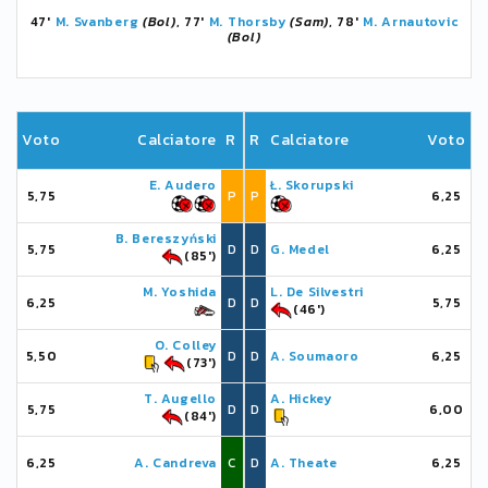
47'
M. Svanberg
(Bol)
, 77'
M. Thorsby
(Sam)
, 78'
M. Arnautovic
(Bol)
Voto
Calciatore
R
R
Calciatore
Voto
E. Audero
Ł. Skorupski
5,75
P
P
6,25
B. Bereszyński
5,75
D
D
G. Medel
6,25
(85')
M. Yoshida
L. De Silvestri
6,25
D
D
5,75
(46')
O. Colley
5,50
D
D
A. Soumaoro
6,25
(73')
T. Augello
A. Hickey
5,75
D
D
6,00
(84')
6,25
A. Candreva
C
D
A. Theate
6,25