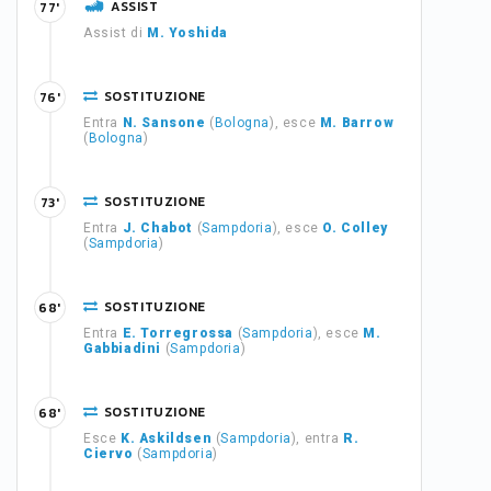
ASSIST
77'
Assist di
M. Yoshida
SOSTITUZIONE
76'
Entra
N. Sansone
(
Bologna
), esce
M. Barrow
(
Bologna
)
SOSTITUZIONE
73'
Entra
J. Chabot
(
Sampdoria
), esce
O. Colley
(
Sampdoria
)
SOSTITUZIONE
68'
Entra
E. Torregrossa
(
Sampdoria
), esce
M.
Gabbiadini
(
Sampdoria
)
SOSTITUZIONE
68'
Esce
K. Askildsen
(
Sampdoria
), entra
R.
Ciervo
(
Sampdoria
)