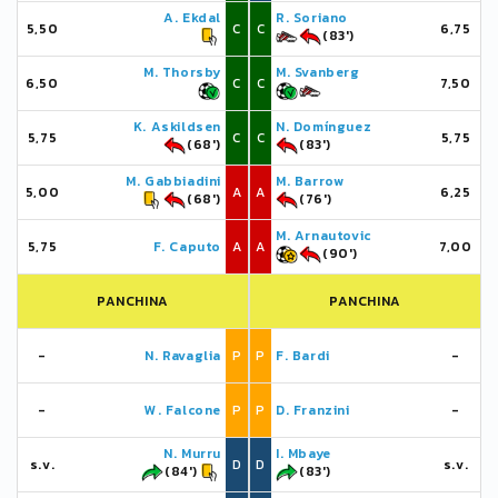
A. Ekdal
R. Soriano
5,50
C
C
6,75
(83')
M. Thorsby
M. Svanberg
6,50
C
C
7,50
K. Askildsen
N. Domínguez
5,75
C
C
5,75
(68')
(83')
M. Gabbiadini
M. Barrow
5,00
A
A
6,25
(68')
(76')
M. Arnautovic
5,75
F. Caputo
A
A
7,00
(90')
PANCHINA
PANCHINA
-
N. Ravaglia
P
P
F. Bardi
-
-
W. Falcone
P
P
D. Franzini
-
N. Murru
I. Mbaye
s.v.
D
D
s.v.
(84')
(83')