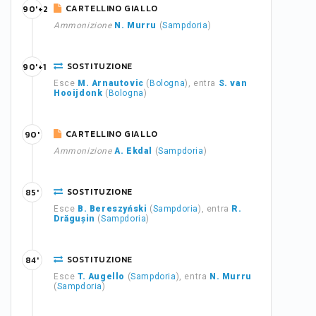
CARTELLINO GIALLO
90'+2
Ammonizione
N. Murru
(
Sampdoria
)
SOSTITUZIONE
90'+1
Esce
M. Arnautovic
(
Bologna
), entra
S. van
Hooijdonk
(
Bologna
)
CARTELLINO GIALLO
90'
Ammonizione
A. Ekdal
(
Sampdoria
)
SOSTITUZIONE
85'
Esce
B. Bereszyński
(
Sampdoria
), entra
R.
Drăgușin
(
Sampdoria
)
SOSTITUZIONE
84'
Esce
T. Augello
(
Sampdoria
), entra
N. Murru
(
Sampdoria
)