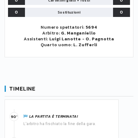
0
0
Cartellini gialli + rossi
0
0
Sostituzioni
Numero spettatori:
5694
Arbitro:
G. Manganiello
Assistenti:
Luigi Lanotte
-
O. Pagnotta
Quarto uomo:
L. Zufferli
TIMELINE
LA PARTITA È TERMINATA!
90'
L'arbitro ha fischiato la fine della gara.