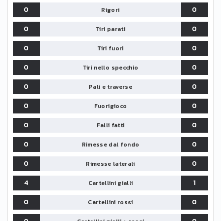
0
0
Rigori
0
0
Tiri parati
0
0
Tiri fuori
0
0
Tiri nello specchio
0
0
Pali e traverse
0
0
Fuorigioco
0
0
Falli fatti
0
0
Rimesse dal fondo
0
0
Rimesse laterali
4
1
Cartellini gialli
0
0
Cartellini rossi