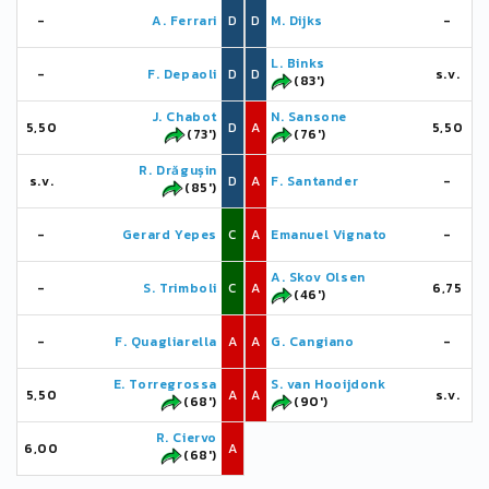
-
A. Ferrari
D
D
M. Dijks
-
L. Binks
-
F. Depaoli
D
D
s.v.
(83')
J. Chabot
N. Sansone
5,50
D
A
5,50
(73')
(76')
R. Drăgușin
s.v.
D
A
F. Santander
-
(85')
-
Gerard Yepes
C
A
Emanuel Vignato
-
A. Skov Olsen
-
S. Trimboli
C
A
6,75
(46')
-
F. Quagliarella
A
A
G. Cangiano
-
E. Torregrossa
S. van Hooijdonk
5,50
A
A
s.v.
(68')
(90')
R. Ciervo
6,00
A
(68')