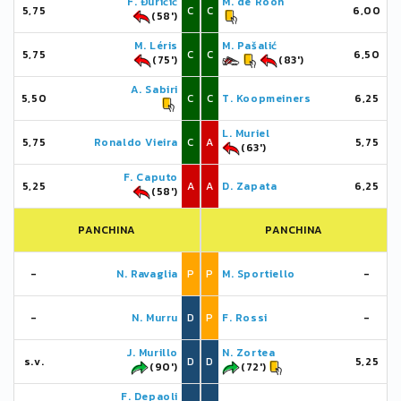
F. Đuričić
M. de Roon
5,75
C
C
6,00
(58')
M. Léris
M. Pašalić
5,75
C
C
6,50
(75')
(83')
A. Sabiri
5,50
C
C
T. Koopmeiners
6,25
L. Muriel
5,75
Ronaldo Vieira
C
A
5,75
(63')
F. Caputo
5,25
A
A
D. Zapata
6,25
(58')
PANCHINA
PANCHINA
-
N. Ravaglia
P
P
M. Sportiello
-
-
N. Murru
D
P
F. Rossi
-
J. Murillo
N. Zortea
s.v.
D
D
5,25
(90')
(72')
F. Depaoli