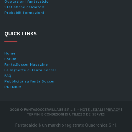
Quotazioni fantacalcio
Statistiche calciatori
Probabili formazioni
QUICK LINKS
Home
Forum
Fanta.Soccer Magazine
Le vignette di Fanta.Soccer
FAQ
Pubblicità su Fanta.Soccer
PREMIUM
2026
©
FANTASOCCERVILLAGE S.R.L.S.
-
NOTE LEGALI
|
PRIVACY
|
TERMINI E CONDIZIONI DI UTILIZZO DEI SERVIZI
Fantacalcio è un marchio registrato Quadronica S.r.l.