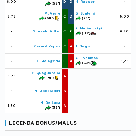
6,00
D
D
M. Ruggeri
-
(58')
V. Verre
G. Scalvini
5,75
C
D
6,00
(58')
(72')
R. Malinovskyi
-
Gonzalo Villar
C
C
6,50
(83')
-
Gerard Yepes
C
A
J. Boga
-
A. Lookman
-
L. Malagrida
C
A
6,25
(63')
F. Quagliarella
5,25
A
(75')
-
M. Gabbiadini
A
M. De Luca
5,50
A
(58')
LEGENDA BONUS/MALUS