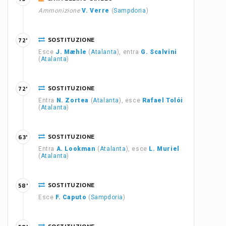
Ammonizione
V. Verre
(
Sampdoria
)
SOSTITUZIONE
72'
Esce
J. Mæhle
(
Atalanta
), entra
G. Scalvini
(
Atalanta
)
SOSTITUZIONE
72'
Entra
N. Zortea
(
Atalanta
), esce
Rafael Tolói
(
Atalanta
)
SOSTITUZIONE
63'
Entra
A. Lookman
(
Atalanta
), esce
L. Muriel
(
Atalanta
)
SOSTITUZIONE
58'
Esce
F. Caputo
(
Sampdoria
)