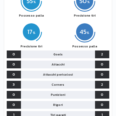
55
50
Possesso palla
Precisione tiri
17
45
Precisione tiri
Possesso palla
0
2
Goals
0
0
Attacchi
0
0
Attacchi pericolosi
3
2
Corners
0
0
Punizioni
0
0
Rigori
1
1
Tiri parati