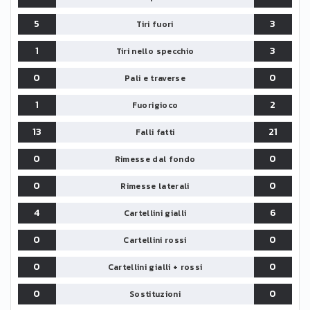
5
3
Tiri fuori
1
3
Tiri nello specchio
0
0
Pali e traverse
1
2
Fuorigioco
13
21
Falli fatti
0
0
Rimesse dal fondo
0
0
Rimesse laterali
4
6
Cartellini gialli
0
0
Cartellini rossi
0
0
Cartellini gialli + rossi
0
0
Sostituzioni