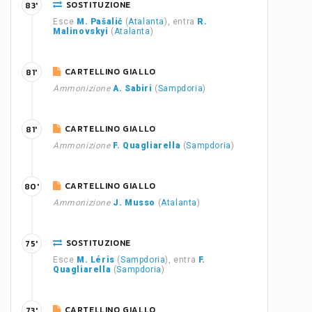
SOSTITUZIONE
83'
Esce
M. Pašalić
(
Atalanta
), entra
R.
Malinovskyi
(
Atalanta
)
CARTELLINO GIALLO
81'
Ammonizione
A. Sabiri
(
Sampdoria
)
CARTELLINO GIALLO
81'
Ammonizione
F. Quagliarella
(
Sampdoria
)
CARTELLINO GIALLO
80'
Ammonizione
J. Musso
(
Atalanta
)
SOSTITUZIONE
75'
Esce
M. Léris
(
Sampdoria
), entra
F.
Quagliarella
(
Sampdoria
)
CARTELLINO GIALLO
73'