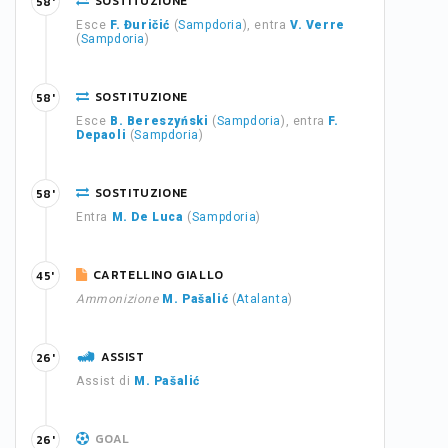
SOSTITUZIONE
58'
Esce
F. Đuričić
(
Sampdoria
), entra
V. Verre
(
Sampdoria
)
SOSTITUZIONE
58'
Esce
B. Bereszyński
(
Sampdoria
), entra
F.
Depaoli
(
Sampdoria
)
SOSTITUZIONE
58'
Entra
M. De Luca
(
Sampdoria
)
CARTELLINO GIALLO
45'
Ammonizione
M. Pašalić
(
Atalanta
)
ASSIST
26'
Assist di
M. Pašalić
GOAL
26'