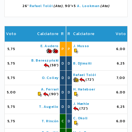
26'
Rafael Tolói
(Ata)
, 90'+5
A. Lookman
(Ata)
Voto
Calciatore
R
R
Calciatore
Voto
E. Audero
J. Musso
5,75
P
P
6,00
B. Bereszyński
5,75
D
D
B. Djimsiti
6,25
(58')
Rafael Tolói
5,75
O. Colley
D
D
7,00
(72')
A. Ferrari
H. Hateboer
5,00
D
D
6,00
(90')
J. Mæhle
5,75
T. Augello
D
D
6,25
(72')
C. Okoli
5,75
T. Rincón
C
D
6,00