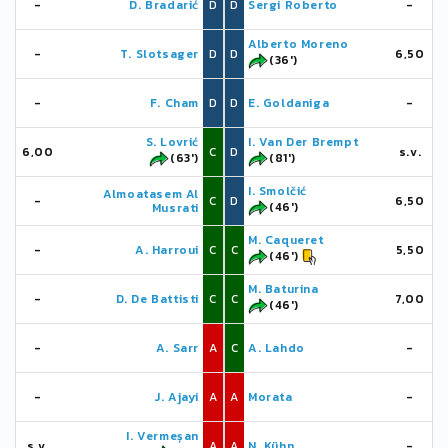
-
D. Bradarić
D
D
Sergi Roberto
-
Alberto Moreno
-
T. Slotsager
D
D
6,50
(36')
-
F. Cham
D
D
E. Goldaniga
-
S. Lovrić
I. Van Der Brempt
6,00
C
D
s.v.
(63')
(81')
I. Smolčić
Almoatasem Al
-
C
D
6,50
(46')
Musrati
M. Caqueret
-
A. Harroui
C
C
5,50
(46')
M. Baturina
-
D. De Battisti
C
C
7,00
(46')
-
A. Sarr
A
C
A. Lahdo
-
-
J. Ajayi
A
A
Morata
-
I. Vermeșan
s.v.
A
A
N. Kühn
-