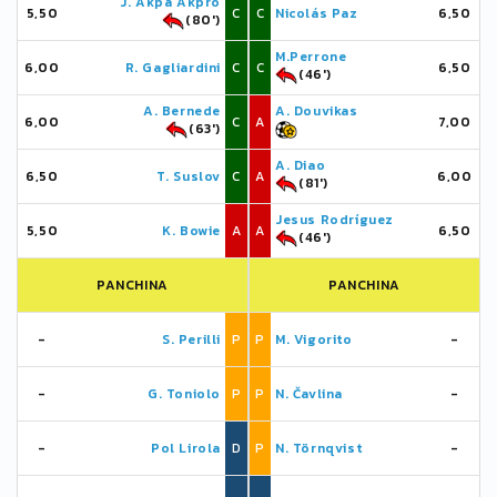
J. Akpa Akpro
5,50
C
C
Nicolás Paz
6,50
(80')
M.Perrone
6,00
R. Gagliardini
C
C
6,50
(46')
A. Bernede
A. Douvikas
6,00
C
A
7,00
(63')
A. Diao
6,50
T. Suslov
C
A
6,00
(81')
Jesus Rodríguez
5,50
K. Bowie
A
A
6,50
(46')
PANCHINA
PANCHINA
-
S. Perilli
P
P
M. Vigorito
-
-
G. Toniolo
P
P
N. Čavlina
-
-
Pol Lirola
D
P
N. Törnqvist
-