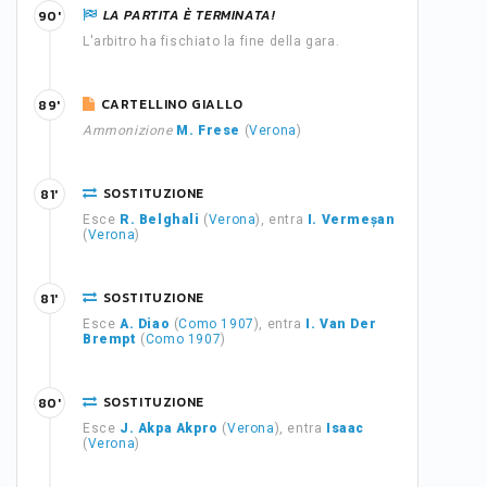
LA PARTITA È TERMINATA!
90'
L'arbitro ha fischiato la fine della gara.
CARTELLINO GIALLO
89'
Ammonizione
M. Frese
(
Verona
)
SOSTITUZIONE
81'
Esce
R. Belghali
(
Verona
), entra
I. Vermeșan
(
Verona
)
SOSTITUZIONE
81'
Esce
A. Diao
(
Como 1907
), entra
I. Van Der
Brempt
(
Como 1907
)
SOSTITUZIONE
80'
Esce
J. Akpa Akpro
(
Verona
), entra
Isaac
(
Verona
)