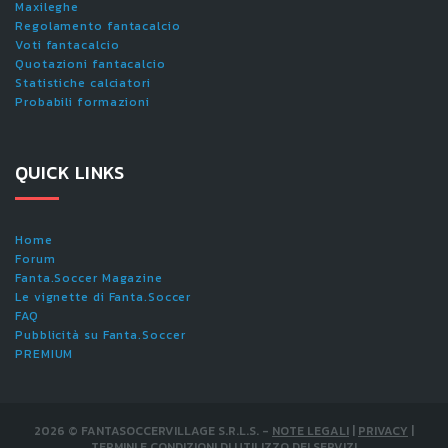
Maxileghe
Regolamento fantacalcio
Voti fantacalcio
Quotazioni fantacalcio
Statistiche calciatori
Probabili formazioni
QUICK LINKS
Home
Forum
Fanta.Soccer Magazine
Le vignette di Fanta.Soccer
FAQ
Pubblicità su Fanta.Soccer
PREMIUM
2026
©
FANTASOCCERVILLAGE S.R.L.S.
-
NOTE LEGALI
|
PRIVACY
|
TERMINI E CONDIZIONI DI UTILIZZO DEI SERVIZI