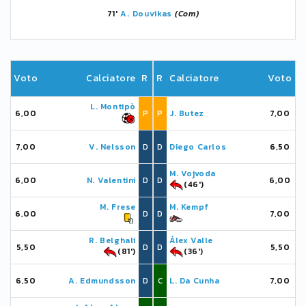
71'
A. Douvikas
(Com)
Voto
Calciatore
R
R
Calciatore
Voto
L. Montipò
6,00
P
P
J. Butez
7,00
7,00
V. Nelsson
D
D
Diego Carlos
6,50
M. Vojvoda
6,00
N. Valentini
D
D
6,00
(46')
M. Frese
M. Kempf
6,00
D
D
7,00
R. Belghali
Álex Valle
5,50
D
D
5,50
(81')
(36')
6,50
A. Edmundsson
D
C
L. Da Cunha
7,00