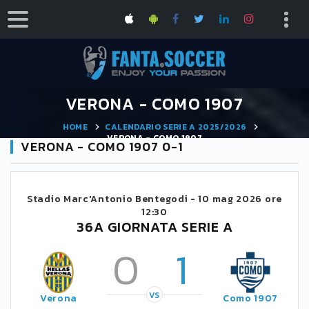
VERONA - COMO 1907
HOME
CALENDARIO SERIE A 2025/2026
VERONA - COMO 1907
VERONA - COMO 1907 0-1
Stadio Marc'Antonio Bentegodi -
10 mag 2026 ore
12:30
36A GIORNATA SERIE A
0
1
VS
Verona
Como 1907