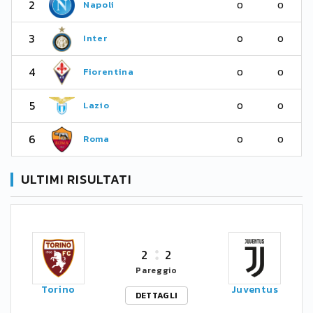
2
Napoli
0
0
3
Inter
0
0
4
Fiorentina
0
0
5
Lazio
0
0
6
Roma
0
0
ULTIMI RISULTATI
2
2
Pareggio
Torino
Juventus
DETTAGLI