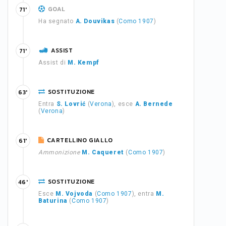
GOAL
71'
Ha segnato
A. Douvikas
(
Como 1907
)
ASSIST
71'
Assist di
M. Kempf
SOSTITUZIONE
63'
Entra
S. Lovrić
(
Verona
), esce
A. Bernede
(
Verona
)
CARTELLINO GIALLO
61'
Ammonizione
M. Caqueret
(
Como 1907
)
SOSTITUZIONE
46'
Esce
M. Vojvoda
(
Como 1907
), entra
M.
Baturina
(
Como 1907
)