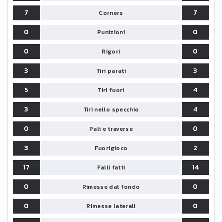
7
7
Corners
0
0
Punizioni
0
0
Rigori
3
3
Tiri parati
5
4
Tiri fuori
3
4
Tiri nello specchio
0
0
Pali e traverse
3
2
Fuorigioco
17
14
Falli fatti
0
0
Rimesse dal fondo
0
0
Rimesse laterali