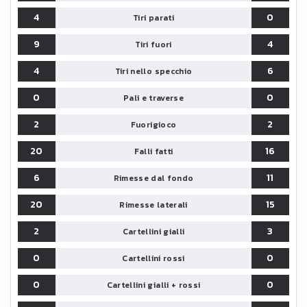
4
0
Tiri parati
9
4
Tiri fuori
4
6
Tiri nello specchio
0
0
Pali e traverse
2
2
Fuorigioco
20
16
Falli fatti
6
11
Rimesse dal fondo
20
15
Rimesse laterali
2
3
Cartellini gialli
0
0
Cartellini rossi
0
0
Cartellini gialli + rossi