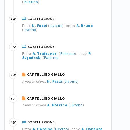
(
Palermo
)
SOSTITUZIONE
74'
Esce
N. Fazzi
(
Livorno
), entra
A. Bruno
(
Livorno
)
SOSTITUZIONE
65'
Entra
A. Trajkovski
(
Palermo
), esce
P.
Szymiński
(
Palermo
)
CARTELLINO GIALLO
59'
Ammonizione
N. Fazzi
(
Livorno
)
CARTELLINO GIALLO
57'
Ammonizione
A. Porcino
(
Livorno
)
SOSTITUZIONE
46'
Entra
A. Porcino
(
Livorno
), esce
A. Canessa