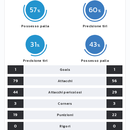
57
60
Possesso palla
Precisione tiri
31
43
Precisione tiri
Possesso palla
1
1
Goals
79
56
Attacchi
44
29
Attacchi pericolosi
3
3
Corners
19
22
Punizioni
0
0
Rigori