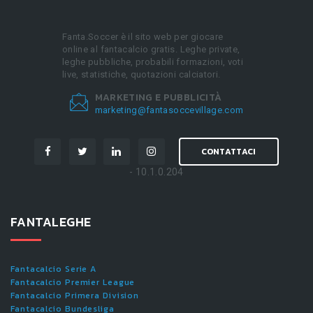
Fanta.Soccer è il sito web per giocare
online al fantacalcio gratis. Leghe private,
leghe pubbliche, probabili formazioni, voti
live, statistiche, quotazioni calciatori.
MARKETING E PUBBLICITÀ
marketing@fantasoccevillage.com
CONTATTACI
- 10.1.0.204
FANTALEGHE
Fantacalcio Serie A
Fantacalcio Premier League
Fantacalcio Primera Division
Fantacalcio Bundesliga