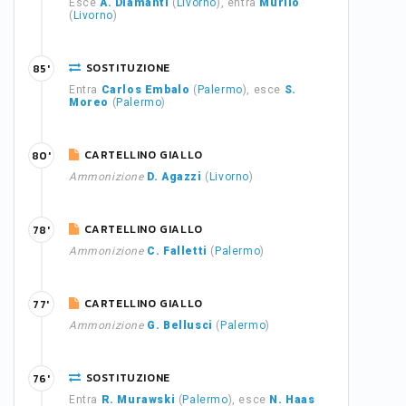
Esce
A. Diamanti
(
Livorno
), entra
Murilo
(
Livorno
)
SOSTITUZIONE
85'
Entra
Carlos Embalo
(
Palermo
), esce
S.
Moreo
(
Palermo
)
CARTELLINO GIALLO
80'
Ammonizione
D. Agazzi
(
Livorno
)
CARTELLINO GIALLO
78'
Ammonizione
C. Falletti
(
Palermo
)
CARTELLINO GIALLO
77'
Ammonizione
G. Bellusci
(
Palermo
)
SOSTITUZIONE
76'
Entra
R. Murawski
(
Palermo
), esce
N. Haas