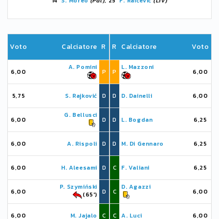
14'
S. Moreo
(Pal)
, 25'
F. Raičević
(Liv)
Voto
Calciatore
R
R
Calciatore
Voto
A. Pomini
L. Mazzoni
6,00
P
P
6,00
5,75
S. Rajković
D
D
D. Dainelli
6,00
G. Bellusci
6,00
D
D
L. Bogdan
6,25
6,00
A. Rispoli
D
D
M. Di Gennaro
6,25
6,00
H. Aleesami
D
C
F. Valiani
6,25
P. Szymiński
D. Agazzi
6,00
D
C
6,00
(65')
6,00
M. Jajalo
C
C
A. Luci
6,00