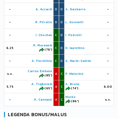
-
A. Accardi
D
D
A. Gasbarro
-
-
R. Pirrello
D
D
L. Gonnelli
-
-
I. Chochev
C
D
I. Pedrelli
-
R. Murawski
6,25
C
D
D. Iapichino
-
(76')
-
A. Fiordilino
C
D
A. Marie-Sainte
-
Carlos Embalo
s.v.
A
C
P. Maiorino
-
(85')
A. Trajkovski
A. Bruno
5,75
A
C
6,00
(65')
(74')
Murilo
-
K. Cannavò
A
C
s.v.
(86')
LEGENDA BONUS/MALUS