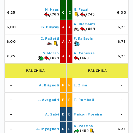
N. Haas
N. Fazzi
6,25
C
C
6,00
(76')
(74')
A. Diamanti
6,00
G. Puşcaş
A
A
6,25
(86')
C. Falletti
F. Raičević
6,00
A
A
6,75
S. Moreo
A. Canessa
6,25
A
A
6,25
(85')
(46')
PANCHINA
PANCHINA
-
A. Brignoli
P
P
L. Zima
-
-
L. Avogadri
P
P
T. Romboli
-
-
A. Salvi
D
D
Maicon Moreira
-
A. Porcino
-
A. Ingegneri
D
D
6,25
(46')