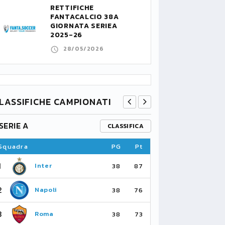
RETTIFICHE
FANTACALCIO 38A
GIORNATA SERIEA
2025-26
28/05/2026
LASSIFICHE CAMPIONATI
SERIE A
PREMIER L
CLASSIFICA
Squadra
PG
Pt
Squadra
1
1
Inter
Ar
38
87
2
2
Napoli
Ma
38
76
3
3
Roma
Ma
38
73