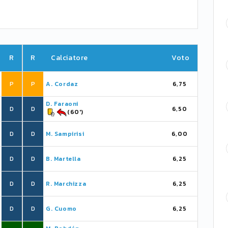
R
R
Calciatore
Voto
P
P
A. Cordaz
6,75
D. Faraoni
D
D
6,50
(60')
D
D
M. Sampirisi
6,00
D
D
B. Martella
6,25
D
D
R. Marchizza
6,25
D
D
G. Cuomo
6,25