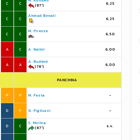
M. Rohdén
C
C
6,25
(87')
Ahmad Benali
C
C
6,25
M. Firenze
C
C
6,50
A
C
A. Nalini
6,00
A. Budimir
A
A
6,00
(78')
PANCHINA
P
P
M. Festa
-
D
P
G. Figliuzzi
-
S. Molina
D
C
s.v.
(87')