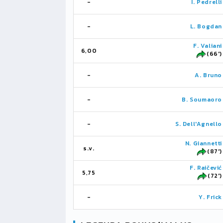
-
I. Pedrelli
-
L. Bogdan
F. Valiani
6,00
(66')
-
A. Bruno
-
B. Soumaoro
-
S. Dell'Agnello
N. Giannetti
s.v.
(87')
F. Raičević
5,75
(72')
-
Y. Frick