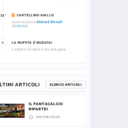
CARTELLINO GIALLO
32'
Ammonizione
Ahmad Benali
(
Crotone
)
LA PARTITA È INIZIATA!
1'
L'arbitro ha dato il via alla gara.
LTIMI ARTICOLI
ELENCO ARTICOLI
IL FANTACALCIO
RIPARTE!
06/08/2026