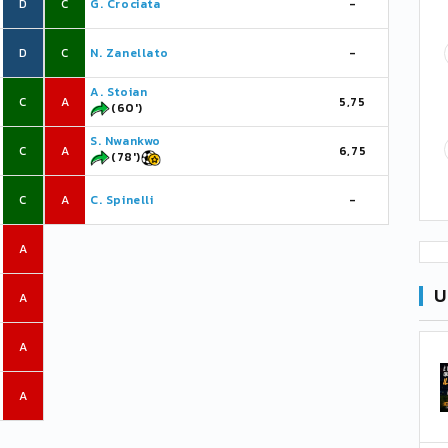
D
C
G. Crociata
-
D
C
N. Zanellato
-
A. Stoian
C
A
5,75
(60')
S. Nwankwo
C
A
6,75
(78')
C
A
C. Spinelli
-
A
U
A
A
A