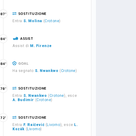
SOSTITUZIONE
87'
Entra
S. Molina
(
Crotone
)
ASSIST
84'
Assist di
M. Firenze
GOAL
84'
Ha segnato
S. Nwankwo
(
Crotone
)
SOSTITUZIONE
78'
Entra
S. Nwankwo
(
Crotone
), esce
A. Budimir
(
Crotone
)
SOSTITUZIONE
72'
Entra
F. Raičević
(
Livorno
), esce
L.
Kozák
(
Livorno
)