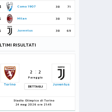
4
4
Como 1907
As
38
71
5
5
Milan
Li
38
70
6
6
Juventus
Bo
38
69
LTIMI RISULTATI
2
2
Pareggio
Torino
Juventus
DETTAGLI
Stadio Olimpico di Torino
24 mag 2026 ore 21:45