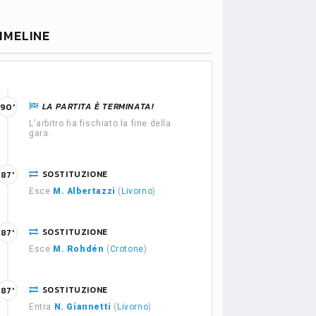
IMELINE
LA PARTITA È TERMINATA!
90'
L'arbitro ha fischiato la fine della
gara.
SOSTITUZIONE
87'
Esce
M. Albertazzi
(
Livorno
)
SOSTITUZIONE
87'
Esce
M. Rohdén
(
Crotone
)
SOSTITUZIONE
87'
Entra
N. Giannetti
(
Livorno
)