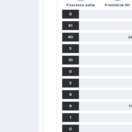
Possesso palla
Precisione tiri
0
61
40
At
5
10
0
LIGUE1
CLASSIFICA
CLASSIFI
3
PG
Pt
Squadra
PG
6
1
PSG
34
90
34
6
T
2
Monaco
34
73
34
1
3
Brest
34
72
34
0