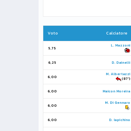
Voto
Calciatore
L. Mazzoni
5,75
6,25
D. Dainelli
M. Albertazzi
6,00
(87')
6,00
Maicon Moreira
M. Di Gennaro
6,00
6,00
D. Iapichino