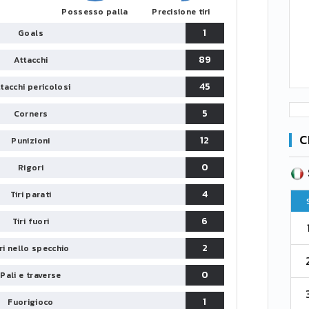
Possesso palla
Precisione tiri
1
Goals
89
Attacchi
45
tacchi pericolosi
5
Corners
C
12
Punizioni
0
Rigori
SERIE B
CA
CLASSIFICA
4
Tiri parati
Pt
Squadra
PG
Pt
6
Tiri fuori
1
Parma
76
38
76
2
iri nello specchio
2
Como 1907
67
38
73
0
Pali e traverse
3
Venezia
61
38
70
1
Fuorigioco