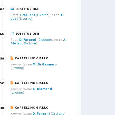
SOSTITUZIONE
66'
Entra
F. Valiani
(
Livorno
), esce
A.
Luci
(
Livorno
)
SOSTITUZIONE
60'
Esce
D. Faraoni
(
Crotone
), entra
A.
Stoian
(
Crotone
)
CARTELLINO GIALLO
59'
Ammonizione
M. Di Gennaro
(
Livorno
)
CARTELLINO GIALLO
50'
Ammonizione
A. Diamanti
(
Livorno
)
CARTELLINO GIALLO
48'
Ammonizione
D. Faraoni
(
Crotone
)