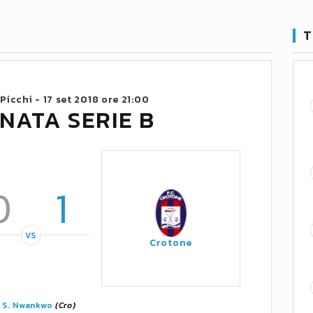
T
Picchi -
17 set 2018 ore 21:00
NATA SERIE B
0
1
VS
Crotone
'
S. Nwankwo
(Cro)