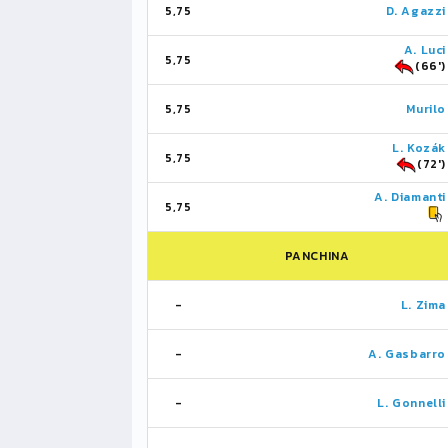
5,75
D. Agazzi
A. Luci
5,75
(66')
5,75
Murilo
L. Kozák
5,75
(72')
A. Diamanti
5,75
PANCHINA
-
L. Zima
-
A. Gasbarro
-
L. Gonnelli