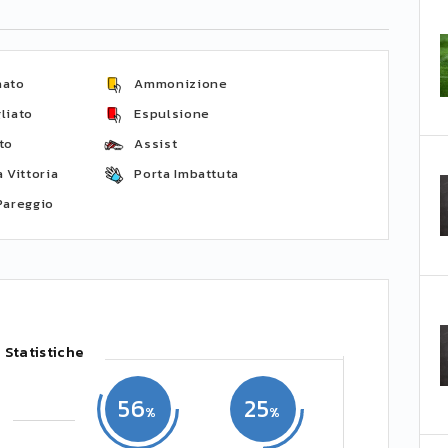
nato
Ammonizione
liato
Espulsione
to
Assist
 Vittoria
Porta Imbattuta
Pareggio
Statistiche
56
25