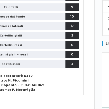
4
Cremonese
59
38
67
9
Falli fatti
10
messe dal fondo
5
Catanzaro
55
38
60
17
Rimesse laterali
6
Palermo
53
38
56
2
Cartellini gialli
U
0
Cartellini rossi
0
ellini gialli + rossi
3
Sostituzioni
o spettatori:
6339
itro:
M. Piccinini
. Capaldo
-
P. Dei Giudici
 uomo:
F. Meraviglia