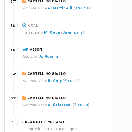
CARTELLINO GIALLO
57'
Ammonizione
A. Martinelli
(
Brescia
)
GOAL
56'
Ha segnato
M. Coda
(
Salernitana
)
ASSIST
56'
Assist di
A. Rosina
CARTELLINO GIALLO
54'
Ammonizione
R. Coly
(
Brescia
)
CARTELLINO GIALLO
33'
Ammonizione
A. Calabresi
(
Brescia
)
LA PARTITA È INIZIATA!
1'
L'arbitro ha dato il via alla gara.