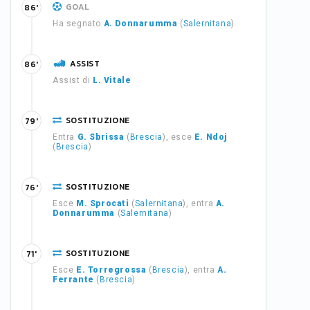
GOAL
86'
Ha segnato
A. Donnarumma
(
Salernitana
)
ASSIST
86'
Assist di
L. Vitale
SOSTITUZIONE
79'
Entra
G. Sbrissa
(
Brescia
), esce
E. Ndoj
(
Brescia
)
SOSTITUZIONE
76'
Esce
M. Sprocati
(
Salernitana
), entra
A.
Donnarumma
(
Salernitana
)
SOSTITUZIONE
71'
Esce
E. Torregrossa
(
Brescia
), entra
A.
Ferrante
(
Brescia
)