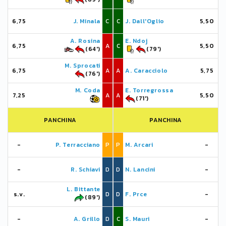
6,75
J. Minala
C
C
J. Dall'Oglio
5,50
A. Rosina
E. Ndoj
6,75
A
C
5,50
(64')
(79')
M. Sprocati
6,75
A
A
A. Caracciolo
5,75
(76')
M. Coda
E. Torregrossa
7,25
A
A
5,50
(71')
PANCHINA
PANCHINA
-
P. Terracciano
P
P
M. Arcari
-
-
R. Schiavi
D
D
N. Lancini
-
L. Bittante
s.v.
D
D
F. Prce
-
(89')
-
A. Grillo
D
C
S. Mauri
-