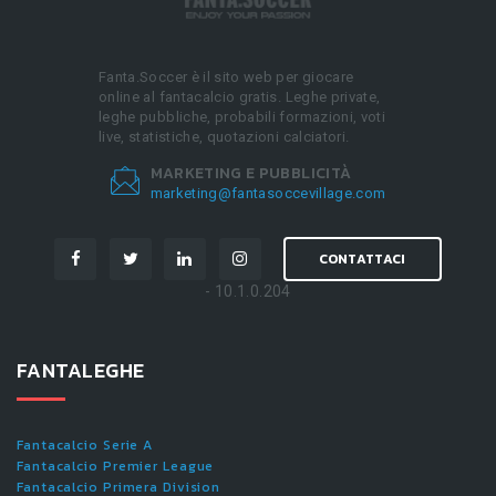
Fanta.Soccer è il sito web per giocare
online al fantacalcio gratis. Leghe private,
leghe pubbliche, probabili formazioni, voti
live, statistiche, quotazioni calciatori.
MARKETING E PUBBLICITÀ
marketing@fantasoccevillage.com
CONTATTACI
- 10.1.0.204
FANTALEGHE
Fantacalcio Serie A
Fantacalcio Premier League
Fantacalcio Primera Division