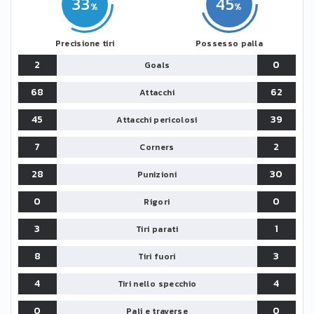
33
45
Precisione tiri
Possesso palla
2
0
Goals
68
62
Attacchi
45
39
Attacchi pericolosi
7
2
Corners
28
30
Punizioni
0
0
Rigori
3
1
Tiri parati
8
3
Tiri fuori
4
4
Tiri nello specchio
0
0
Pali e traverse