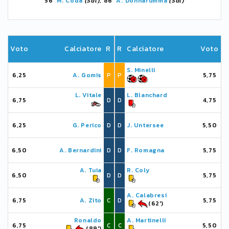
56'
M. Coda
(Sal)
, 86'
A. Donnarumma
(Sal)
Voto
Calciatore
R
R
Calciatore
Voto
S. Minelli
6,25
A. Gomis
P
P
5,75
L. Vitale
L. Blanchard
6,75
D
D
4,75
6,25
G. Perico
D
D
J. Untersee
5,50
6,50
A. Bernardini
D
D
F. Romagna
5,75
A. Tuia
R. Coly
6,50
D
D
5,75
A. Calabresi
6,75
A. Zito
C
D
5,75
(62')
Ronaldo
A. Martinelli
6,75
C
C
5,50
(89')