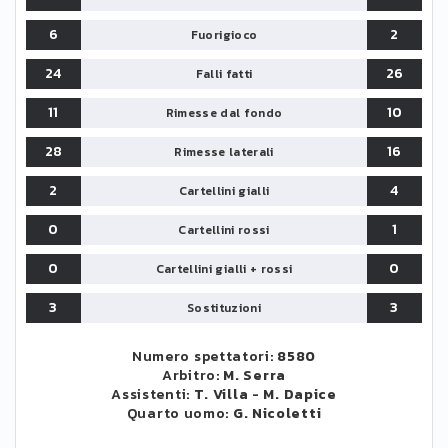
6
2
Fuorigioco
24
26
Falli fatti
11
10
Rimesse dal fondo
28
16
Rimesse laterali
2
4
Cartellini gialli
0
1
Cartellini rossi
0
0
Cartellini gialli + rossi
3
3
Sostituzioni
Numero spettatori:
8580
Arbitro:
M. Serra
Assistenti:
T. Villa
-
M. Dapice
Quarto uomo:
G. Nicoletti