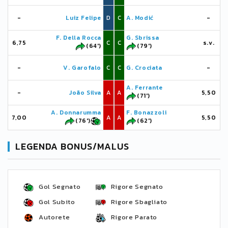
-
Luiz Felipe
D
C
A. Modić
-
F. Della Rocca
G. Sbrissa
6,75
C
C
s.v.
(64')
(79')
-
V. Garofalo
C
C
G. Crociata
-
A. Ferrante
-
João Silva
A
A
5,50
(71')
A. Donnarumma
F. Bonazzoli
7,00
A
A
5,50
(76')
(62')
LEGENDA BONUS/MALUS
Gol Segnato
Rigore Segnato
Gol Subito
Rigore Sbagliato
Autorete
Rigore Parato