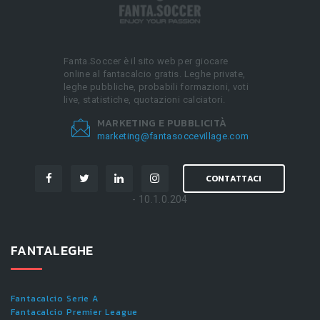
Fanta.Soccer è il sito web per giocare
online al fantacalcio gratis. Leghe private,
leghe pubbliche, probabili formazioni, voti
live, statistiche, quotazioni calciatori.
MARKETING E PUBBLICITÀ
marketing@fantasoccevillage.com
CONTATTACI
- 10.1.0.204
FANTALEGHE
Fantacalcio Serie A
Fantacalcio Premier League