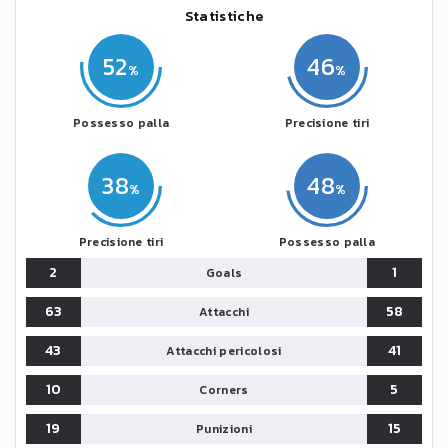
Statistiche
52
46
Possesso palla
Precisione tiri
38
48
Precisione tiri
Possesso palla
2
1
Goals
63
58
Attacchi
43
41
Attacchi pericolosi
10
5
Corners
19
15
Punizioni