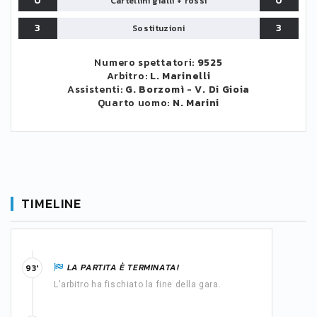
0
0
Cartellini gialli + rossi
3
3
Sostituzioni
Numero spettatori:
9525
Arbitro:
L. Marinelli
Assistenti:
G. Borzomì
-
V. Di Gioia
Quarto uomo:
N. Marini
TIMELINE
LA PARTITA È TERMINATA!
93'
L'arbitro ha fischiato la fine della gara.