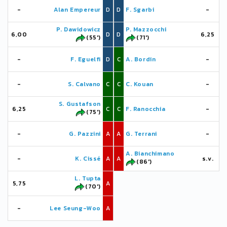
-
Alan Empereur
D
D
F. Sgarbi
-
P. Dawidowicz
P. Mazzocchi
6,00
D
D
6,25
(55')
(71')
-
F. Eguelfi
D
C
A. Bordin
-
-
S. Calvano
C
C
C. Kouan
-
S. Gustafson
6,25
C
C
F. Ranocchia
-
(75')
-
G. Pazzini
A
A
G. Terrani
-
A. Bianchimano
-
K. Cissé
A
A
s.v.
(86')
L. Tupta
5,75
A
(70')
-
Lee Seung-Woo
A