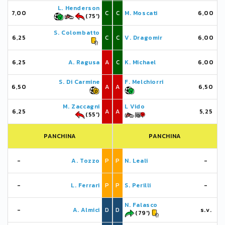
L. Henderson
7,00
C
C
M. Moscati
6,00
(75')
S. Colombatto
6,25
C
C
V. Dragomir
6,00
6,25
A. Ragusa
A
C
K. Michael
6,00
S. Di Carmine
F. Melchiorri
6,50
A
A
6,50
M. Zaccagni
L Vido
6,25
A
A
5,25
(55')
PANCHINA
PANCHINA
-
A. Tozzo
P
P
N. Leali
-
-
L. Ferrari
P
P
S. Perilli
-
N. Falasco
-
A. Almici
D
D
s.v.
(79')