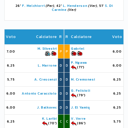
26'
F. Melchiorri
(Per)
, 42'
L. Henderson
(Ver)
, 51'
S. Di
Carmine
(Ver)
Voto
Calciatore
R
R
Calciatore
Voto
M. Silvestri
Gabriel
7,00
P
P
6,00
P. Ngawa
6,25
L. Marrone
D
D
6,00
(71')
5,75
A. Crescenzi
D
D
M. Cremonesi
6,25
G. Felicioli
6,00
Antonio Caracciolo
D
D
6,25
(79')
6,00
J. Balkovec
D
D
J. El Yamiq
6,25
K. Laribi
V. Verre
6,25
C
C
5,75
(70')
(86')