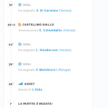
GOAL
51'
Ha segnato
S. Di Carmine
(
Verona
)
CARTELLINO GIALLO
45'+1
Ammonizione
S. Colombatto
(
Verona
)
GOAL
42'
Ha segnato
L. Henderson
(
Verona
)
GOAL
26'
Ha segnato
F. Melchiorri
(
Perugia
)
ASSIST
26'
Assist di
L Vido
LA PARTITA È INIZIATA!
1'