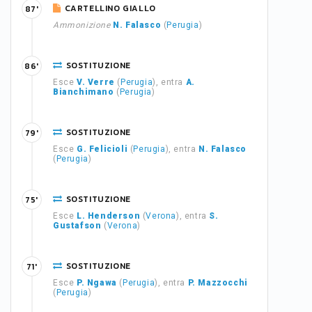
CARTELLINO GIALLO
87'
Ammonizione
N. Falasco
(
Perugia
)
SOSTITUZIONE
86'
Esce
V. Verre
(
Perugia
), entra
A.
Bianchimano
(
Perugia
)
SOSTITUZIONE
79'
Esce
G. Felicioli
(
Perugia
), entra
N. Falasco
(
Perugia
)
SOSTITUZIONE
75'
Esce
L. Henderson
(
Verona
), entra
S.
Gustafson
(
Verona
)
SOSTITUZIONE
71'
Esce
P. Ngawa
(
Perugia
), entra
P. Mazzocchi
(
Perugia
)