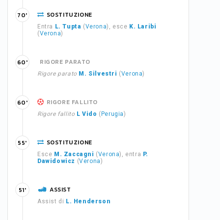
SOSTITUZIONE
70'
Entra
L. Tupta
(
Verona
), esce
K. Laribi
(
Verona
)
RIGORE PARATO
60'
Rigore parato
M. Silvestri
(
Verona
)
RIGORE FALLITO
60'
Rigore fallito
L Vido
(
Perugia
)
SOSTITUZIONE
55'
Esce
M. Zaccagni
(
Verona
), entra
P.
Dawidowicz
(
Verona
)
ASSIST
51'
Assist di
L. Henderson