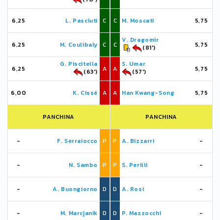
6,25
L. Pasciuti
C
C
M. Moscati
5,75
V. Dragomir
6,25
M. Coulibaly
C
C
5,75
(81')
G. Piscitella
S. Umar
6,25
A
A
5,75
(63')
(57')
6,00
K. Cissé
A
A
Han Kwang-Song
5,75
PANCHINA
PANCHINA
-
F. Serraiocco
P
P
A. Bizzarri
-
-
N. Sambo
P
P
S. Perilli
-
-
A. Buongiorno
D
D
A. Rosi
-
-
M. Marcjanik
D
D
P. Mazzocchi
-