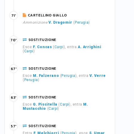
CARTELLINO GIALLO
71'
Ammonizione
V. Dragomir
(
Perugia
)
SOSTITUZIONE
70'
Esce
F. Concas
(
Carpi
), entra
A. Arrighini
(
Carpi
)
SOSTITUZIONE
67'
Esce
M. Falzerano
(
Perugia
), entra
V. Verre
(
Perugia
)
SOSTITUZIONE
63'
Esce
G. Piscitella
(
Carpi
), entra
M.
Mustacchio
(
Carpi
)
SOSTITUZIONE
57'
Entra
F. Melchiorri
(
Perugia
), esce
S. Umar