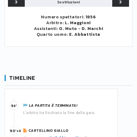
3
3
Sostituzioni
Numero spettatori:
1856
Arbitro:
L. Maggioni
Assistenti:
O. Muto
-
D. Marchi
Quarto uomo:
E. Abbattista
TIMELINE
LA PARTITA È TERMINATA!
94'
L'arbitro ha fischiato la fine della gara.
CARTELLINO GIALLO
90'+4