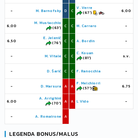
V. Verre
-
M. Barnofsky
D
C
6,00
(67')
M. Mustacchio
6,00
C
C
M. Carraro
-
(63')
E. Jelenič
6,50
C
C
A. Bordin
-
(76')
C. Kouan
-
M. Vitale
C
C
s.v.
(81')
-
D. Šarić
C
C
F. Ranocchia
-
F. Melchiorri
-
D. Marsura
A
A
6,75
(57')
A. Arrighini
6,00
A
A
L Vido
-
(70')
-
A. Romairone
A
LEGENDA BONUS/MALUS