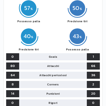
57
50
Possesso palla
Precisione tiri
40
43
Precisione tiri
Possesso palla
0
1
Goals
80
66
Attacchi
64
36
Attacchi pericolosi
8
2
Corners
14
20
Punizioni
0
0
Rigori