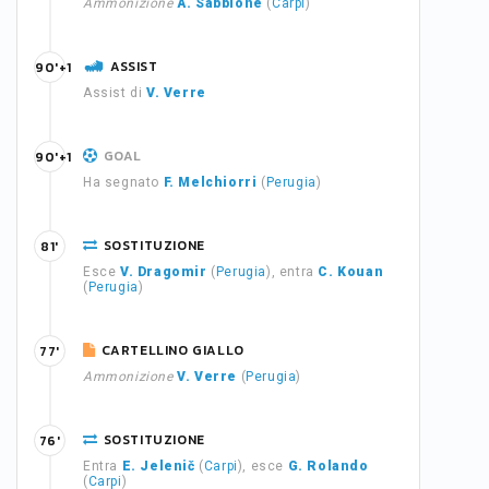
Ammonizione
A. Sabbione
(
Carpi
)
ASSIST
90'+1
Assist di
V. Verre
GOAL
90'+1
Ha segnato
F. Melchiorri
(
Perugia
)
SOSTITUZIONE
81'
Esce
V. Dragomir
(
Perugia
), entra
C. Kouan
(
Perugia
)
CARTELLINO GIALLO
77'
Ammonizione
V. Verre
(
Perugia
)
SOSTITUZIONE
76'
Entra
E. Jelenič
(
Carpi
), esce
G. Rolando
(
Carpi
)