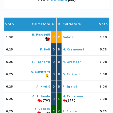
90'+1
F. Melchiorri
(Per)
Voto
Calciatore
R
R
Calciatore
Voto
R. Piscitelli
6,00
P
P
Gabriel
6,50
6,25
F. Poli
D
D
M. Cremonesi
5,75
6,25
T. Pachonik
D
D
N. Gyömbér
6,00
A. Sabbione
6,25
D
D
G. Felicioli
6,00
6,25
A. Krešić
D
D
F. Sgarbi
6,00
G. Rolando
M. Falzerano
6,25
D
C
6,00
(76')
(67')
F. Concas
6,25
C
C
R. Bianco
5,75
(70')