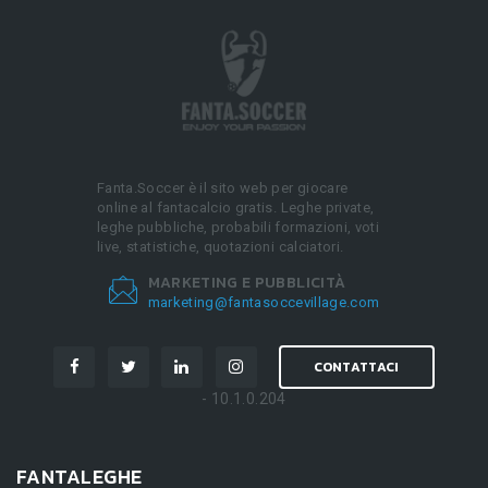
Fanta.Soccer è il sito web per giocare
online al fantacalcio gratis. Leghe private,
leghe pubbliche, probabili formazioni, voti
live, statistiche, quotazioni calciatori.
MARKETING E PUBBLICITÀ
marketing@fantasoccevillage.com
CONTATTACI
- 10.1.0.204
FANTALEGHE