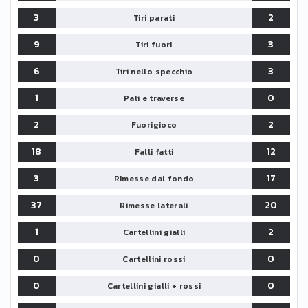
3
2
Tiri parati
9
3
Tiri fuori
6
3
Tiri nello specchio
1
0
Pali e traverse
2
2
Fuorigioco
18
12
Falli fatti
3
17
Rimesse dal fondo
37
20
Rimesse laterali
1
2
Cartellini gialli
0
0
Cartellini rossi
0
0
Cartellini gialli + rossi