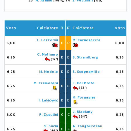
25'
M. Aramu
(Ven)
, 74'
S. Pettinari
(Tra)
Voto
Calciatore
R
R
Calciatore
Voto
L. Lezzerini
M. Carnesecchi
6,00
P
P
6,00
C. Molinaro
6,25
D
D
S. Strandberg
6,25
(17')
6,25
M. Modolo
D
D
S. Scognamillo
6,25
M. Cremonesi
L. Del Prete
6,25
D
D
6,25
(73')
M. Fornasier
6,25
I. Lakićević
D
D
6,25
J. Biabiany
6,00
F. Zuculini
C
C
6,25
(64')
S. Suciu
A. Taugourdeau
6,25
C
C
6,25
(46')