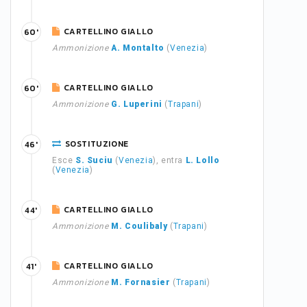
CARTELLINO GIALLO
60'
Ammonizione
A. Montalto
(
Venezia
)
CARTELLINO GIALLO
60'
Ammonizione
G. Luperini
(
Trapani
)
SOSTITUZIONE
46'
Esce
S. Suciu
(
Venezia
), entra
L. Lollo
(
Venezia
)
CARTELLINO GIALLO
44'
Ammonizione
M. Coulibaly
(
Trapani
)
CARTELLINO GIALLO
41'
Ammonizione
M. Fornasier
(
Trapani
)