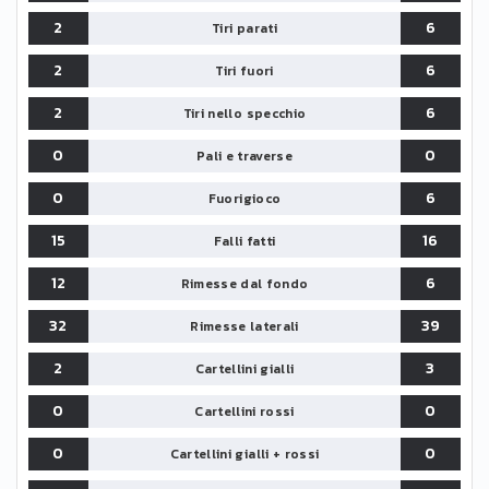
2
6
Tiri parati
2
6
Tiri fuori
2
6
Tiri nello specchio
0
0
Pali e traverse
0
6
Fuorigioco
15
16
Falli fatti
12
6
Rimesse dal fondo
32
39
Rimesse laterali
2
3
Cartellini gialli
0
0
Cartellini rossi
0
0
Cartellini gialli + rossi