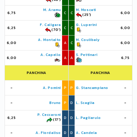
M. Aramu
M. Moscati
6,75
C
C
6,00
(25')
F. Caligara
G. Luperini
6,25
C
C
6,00
(70')
A. Montalto
M. Coulibaly
6,00
A
C
6,00
A. Capello
S. Pettinari
6,00
A
A
6,75
PANCHINA
PANCHINA
-
A. Pomini
P
P
G. Stancampiano
-
-
Bruno
P
D
L. Scaglia
-
P. Ceccaroni
6,25
D
D
L. Pagliarulo
-
(17')
-
A. Fiordaliso
D
D
A. Candela
-