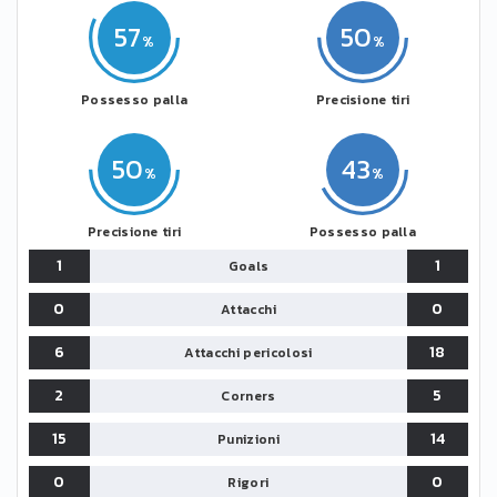
57
50
Possesso palla
Precisione tiri
50
43
Precisione tiri
Possesso palla
1
1
Goals
0
0
Attacchi
6
18
Attacchi pericolosi
2
5
Corners
15
14
Punizioni
0
0
Rigori