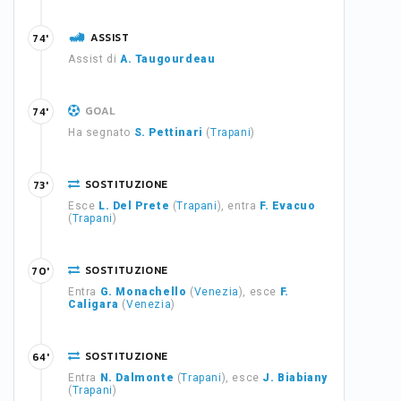
ASSIST
74'
Assist di
A. Taugourdeau
GOAL
74'
Ha segnato
S. Pettinari
(
Trapani
)
SOSTITUZIONE
73'
Esce
L. Del Prete
(
Trapani
), entra
F. Evacuo
(
Trapani
)
SOSTITUZIONE
70'
Entra
G. Monachello
(
Venezia
), esce
F.
Caligara
(
Venezia
)
SOSTITUZIONE
64'
Entra
N. Dalmonte
(
Trapani
), esce
J. Biabiany
(
Trapani
)