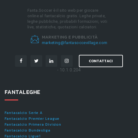
Fanta.Soccer è il sito web per giocare
online al fantacalcio gratis. Leghe private,
leghe pubbliche, probabili formazioni, voti
live, statistiche, quotazioni calciatori.
MARKETING E PUBBLICITÀ
marketing@fantasoccevillage.com
CONTATTACI
- 10.1.0.204
FANTALEGHE
Fantacalcio Serie A
Fantacalcio Premier League
Fantacalcio Primera Division
Fantacalcio Bundesliga
Fantacalcio Ligue1