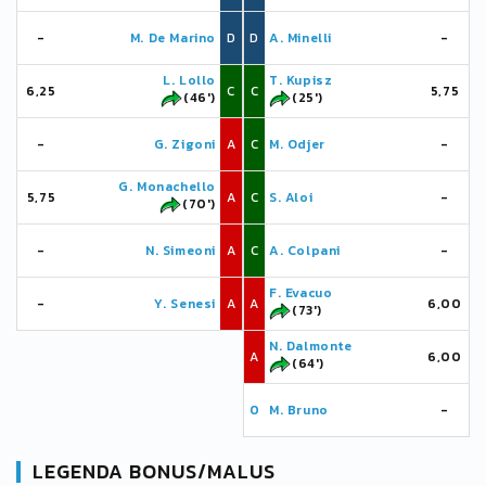
-
M. De Marino
D
D
A. Minelli
-
L. Lollo
T. Kupisz
6,25
C
C
5,75
(46')
(25')
-
G. Zigoni
A
C
M. Odjer
-
G. Monachello
5,75
A
C
S. Aloi
-
(70')
-
N. Simeoni
A
C
A. Colpani
-
F. Evacuo
-
Y. Senesi
A
A
6,00
(73')
N. Dalmonte
A
6,00
(64')
0
M. Bruno
-
LEGENDA BONUS/MALUS