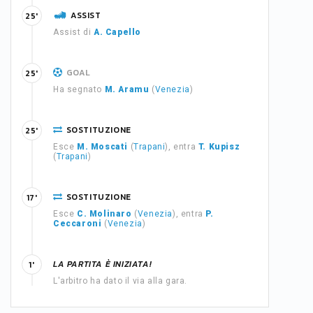
ASSIST
25'
Assist di
A. Capello
GOAL
25'
Ha segnato
M. Aramu
(
Venezia
)
SOSTITUZIONE
25'
Esce
M. Moscati
(
Trapani
), entra
T. Kupisz
(
Trapani
)
SOSTITUZIONE
17'
Esce
C. Molinaro
(
Venezia
), entra
P.
Ceccaroni
(
Venezia
)
LA PARTITA È INIZIATA!
1'
L'arbitro ha dato il via alla gara.