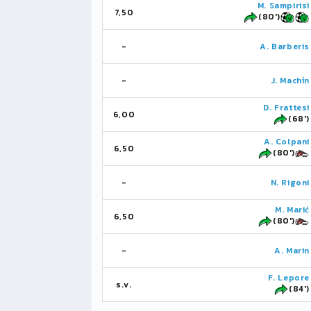
M. Sampirisi
7,50
(80')
-
A. Barberis
-
J. Machín
D. Frattesi
6,00
(68')
A. Colpani
6,50
(80')
-
N. Rigoni
M. Marić
6,50
(80')
-
A. Marin
F. Lepore
s.v.
(84')