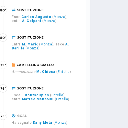
SOSTITUZIONE
80'
Esce
Carlos Augusto
(
Monza
),
entra
A. Colpani
(
Monza
)
SOSTITUZIONE
80'
Entra
M. Marić
(
Monza
), esce
A.
Barillà
(
Monza
)
CARTELLINO GIALLO
79'
Ammonizione
M. Chiosa
(
Entella
)
SOSTITUZIONE
76'
Esce
I. Koutsoupias
(
Entella
),
entra
Matteo Mancosu
(
Entella
)
GOAL
73'
Ha segnato
Dany Mota
(
Monza
)