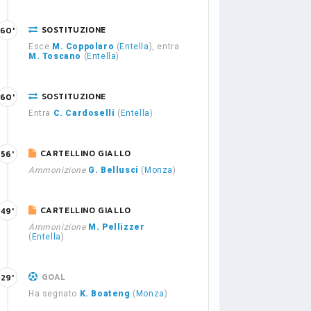
SOSTITUZIONE
60'
Esce
M. Coppolaro
(
Entella
), entra
M. Toscano
(
Entella
)
SOSTITUZIONE
60'
Entra
C. Cardoselli
(
Entella
)
CARTELLINO GIALLO
56'
Ammonizione
G. Bellusci
(
Monza
)
CARTELLINO GIALLO
49'
Ammonizione
M. Pellizzer
(
Entella
)
GOAL
29'
Ha segnato
K. Boateng
(
Monza
)