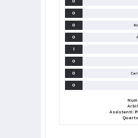
0
0
0
Ri
0
1
0
0
Cart
0
Nume
Arbi
Assistenti:
P
Quart