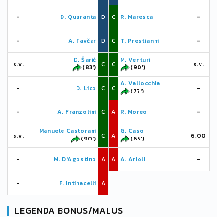
-
D. Quaranta
D
C
R. Maresca
-
-
A. Tavčar
D
C
T. Prestianni
-
D. Šarić
M. Venturi
s.v.
C
C
s.v.
(83')
(90')
A. Vallocchia
-
D. Lico
C
C
-
(77')
-
A. Franzolini
C
A
R. Moreo
-
Manuele Castorani
G. Caso
s.v.
C
A
6,00
(90')
(65')
-
M. D'Agostino
A
A
A. Arioli
-
-
F. Intinacelli
A
LEGENDA BONUS/MALUS