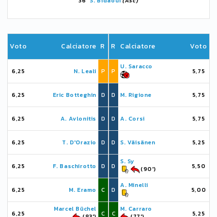
36'
S. Bidaoui
(Asc)
Voto
Calciatore
R
R
Calciatore
Voto
U. Saracco
6,25
N. Leali
P
P
5,75
6,25
Eric Botteghin
D
D
M. Rigione
5,75
6,25
A. Avlonitis
D
D
A. Corsi
5,75
6,25
T. D'Orazio
D
D
S. Väisänen
5,25
S. Sy
6,25
F. Baschirotto
D
D
5,50
(90')
A. Minelli
6,25
M. Eramo
C
D
5,00
Marcel Büchel
M. Carraro
6,25
C
C
5,25
(83')
(77')