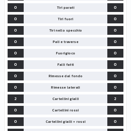
0
0
Tiri parati
0
0
Tiri fuori
0
0
Tiri nello specchio
0
0
Pali e traverse
0
0
Fuorigioco
0
0
Falli fatti
0
0
Rimesse dal fondo
0
0
Rimesse laterali
2
2
Cartellini gialli
0
0
Cartellini rossi
0
0
Cartellini gialli + rossi