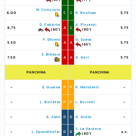
M. Collocolo
6,00
C
C
R. Boultam
5,75
D. Fabbrini
A. Florenzi
6,75
A
C
5,75
(90')
(90')
F. Dionisi
G. Sueva
5,50
A
A
5,75
(65')
S. Bidaoui
7,50
A
A
G. Gori
5,75
PANCHINA
PANCHINA
-
E. Guarna
P
P
K. Matošević
-
-
L. Bolletta
P
P
L. Borrelli
-
-
A. Salvi
D
D
G. Aceto
-
S. La Vardera
-
L. Spendlhofer
D
D
s.v.
(90')