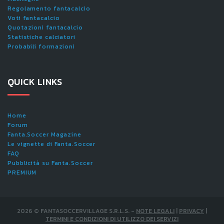
Regolamento fantacalcio
Voti fantacalcio
Quotazioni fantacalcio
Statistiche calciatori
Probabili formazioni
QUICK LINKS
Home
Forum
Fanta.Soccer Magazine
Le vignette di Fanta.Soccer
FAQ
Pubblicità su Fanta.Soccer
PREMIUM
2026
©
FANTASOCCERVILLAGE S.R.L.S.
-
NOTE LEGALI
|
PRIVACY
|
TERMINI E CONDIZIONI DI UTILIZZO DEI SERVIZI