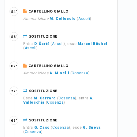
CARTELLINO GIALLO
84'
Ammonizione
M. Collocolo
(
Ascoli
)
SOSTITUZIONE
83'
Entra
D. Šarić
(
Ascoli
), esce
Marcel Büchel
(
Ascoli
)
CARTELLINO GIALLO
82'
Ammonizione
A. Minelli
(
Cosenza
)
SOSTITUZIONE
77'
Esce
M. Carraro
(
Cosenza
), entra
A.
Vallocchia
(
Cosenza
)
SOSTITUZIONE
65'
Entra
G. Caso
(
Cosenza
), esce
G. Sueva
(
Cosenza
)