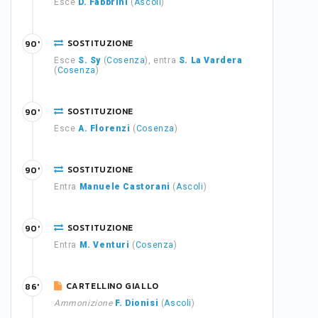
Esce
D. Fabbrini
(
Ascoli
)
SOSTITUZIONE
90'
Esce
S. Sy
(
Cosenza
), entra
S. La Vardera
(
Cosenza
)
SOSTITUZIONE
90'
Esce
A. Florenzi
(
Cosenza
)
SOSTITUZIONE
90'
Entra
Manuele Castorani
(
Ascoli
)
SOSTITUZIONE
90'
Entra
M. Venturi
(
Cosenza
)
CARTELLINO GIALLO
86'
Ammonizione
F. Dionisi
(
Ascoli
)