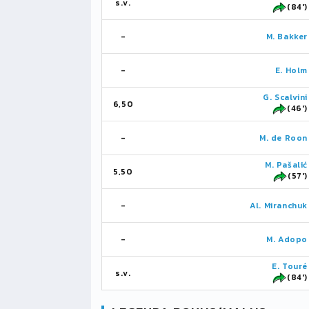
s.v.
(84')
-
M. Bakker
-
E. Holm
G. Scalvini
6,50
(46')
-
M. de Roon
M. Pašalić
5,50
(57')
-
Al. Miranchuk
-
M. Adopo
E. Touré
s.v.
(84')