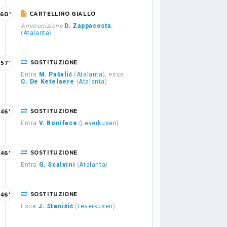
CARTELLINO GIALLO
60'
Ammonizione
D. Zappacosta
(
Atalanta
)
SOSTITUZIONE
57'
Entra
M. Pašalić
(
Atalanta
), esce
C. De Ketelaere
(
Atalanta
)
SOSTITUZIONE
46'
Entra
V. Boniface
(
Leverkusen
)
SOSTITUZIONE
46'
Entra
G. Scalvini
(
Atalanta
)
SOSTITUZIONE
46'
Esce
J. Stanišić
(
Leverkusen
)