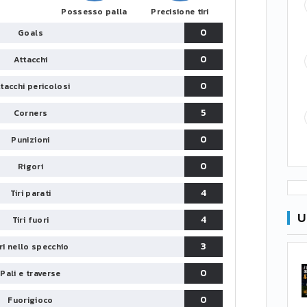
Possesso palla
Precisione tiri
0
Goals
0
Attacchi
0
tacchi pericolosi
5
Corners
0
Punizioni
0
Rigori
4
Tiri parati
U
4
Tiri fuori
3
iri nello specchio
0
Pali e traverse
0
Fuorigioco