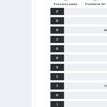
Possesso palla
Precisione tiri
3
0
0
At
2
0
0
3
2
7
T
0
1