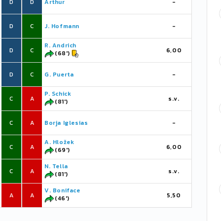
D
D
Arthur
-
D
C
J. Hofmann
-
R. Andrich
D
C
6,00
(68')
D
C
G. Puerta
-
P. Schick
C
A
s.v.
(81')
C
A
Borja Iglesias
-
A. Hložek
C
A
6,00
(69')
N. Tella
C
A
s.v.
(81')
V. Boniface
A
A
5,50
(46')