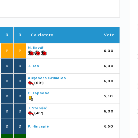
R
R
Calciatore
Voto
M. Kovář
P
P
6,00
D
D
J. Tah
6,00
Alejandro Grimaldo
D
D
6,00
(69')
E. Tapsoba
D
D
5,50
J. Stanišić
D
D
6,00
(46')
D
D
P. Hincapié
6,50