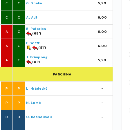
C
C
G. Xhaka
5,50
C
C
A. Adli
6,00
E. Palacios
A
C
6,00
(68')
F. Wirtz
A
C
6,00
(81')
J. Frimpong
A
C
5,50
(81')
PANCHINA
P
P
L. Hrádecký
-
P
P
N. Lomb
-
D
D
O. Kossounou
-