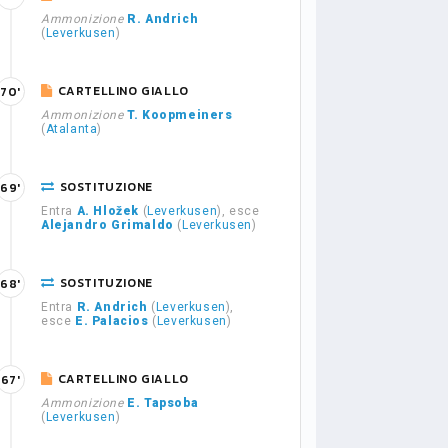
Ammonizione
R. Andrich
(
Leverkusen
)
CARTELLINO GIALLO
70'
Ammonizione
T. Koopmeiners
(
Atalanta
)
SOSTITUZIONE
69'
Entra
A. Hložek
(
Leverkusen
), esce
Alejandro Grimaldo
(
Leverkusen
)
SOSTITUZIONE
68'
Entra
R. Andrich
(
Leverkusen
),
esce
E. Palacios
(
Leverkusen
)
CARTELLINO GIALLO
67'
Ammonizione
E. Tapsoba
(
Leverkusen
)