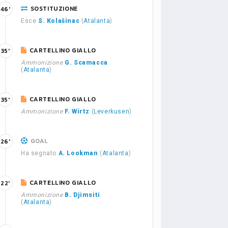
SOSTITUZIONE
46'
Esce
S. Kolašinac
(
Atalanta
)
CARTELLINO GIALLO
35'
Ammonizione
G. Scamacca
(
Atalanta
)
CARTELLINO GIALLO
35'
Ammonizione
F. Wirtz
(
Leverkusen
)
GOAL
26'
Ha segnato
A. Lookman
(
Atalanta
)
CARTELLINO GIALLO
22'
Ammonizione
B. Djimsiti
(
Atalanta
)