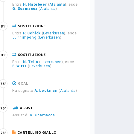
Entra
H. Hateboer
(
Atalanta
), esce
G. Scamacca
(
Atalanta
)
SOSTITUZIONE
81'
Entra
P. Schick
(
Leverkusen
), esce
J. Frimpong
(
Leverkusen
)
SOSTITUZIONE
81'
Entra
N. Tella
(
Leverkusen
), esce
F. Wirtz
(
Leverkusen
)
GOAL
75'
Ha segnato
A. Lookman
(
Atalanta
)
ASSIST
75'
Assist di
G. Scamacca
CARTELLINO GIALLO
73'