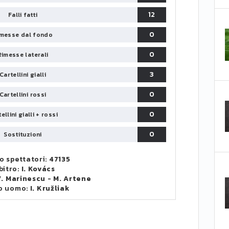
12
Falli fatti
0
messe dal fondo
0
Rimesse laterali
3
Cartellini gialli
0
Cartellini rossi
0
ellini gialli + rossi
0
Sostituzioni
 spettatori:
47135
bitro:
I. Kovács
. Marinescu
-
M. Artene
o uomo:
I. Kružliak