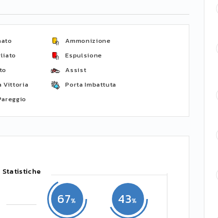
nato
Ammonizione
liato
Espulsione
to
Assist
 Vittoria
Porta Imbattuta
Pareggio
Statistiche
67
43