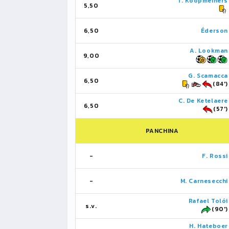
T. Koopmeiners
5,50
6,50
Éderson
A. Lookman
9,00
G. Scamacca
6,50
(84')
C. De Ketelaere
6,50
(57')
PANCHINA
-
F. Rossi
-
M. Carnesecchi
Rafael Tolói
s.v.
(90')
H. Hateboer