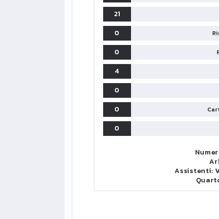
21
0
Ri
0
4
0
0
Cart
0
Numero
Ar
Assistenti:
V
Quart