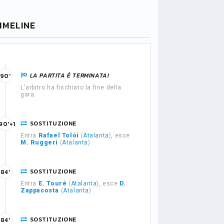
IMELINE
LA PARTITA È TERMINATA!
90'
L'arbitro ha fischiato la fine della
gara.
SOSTITUZIONE
90'+1
Entra
Rafael Tolói
(
Atalanta
), esce
M. Ruggeri
(
Atalanta
)
SOSTITUZIONE
84'
Entra
E. Touré
(
Atalanta
), esce
D.
Zappacosta
(
Atalanta
)
SOSTITUZIONE
84'