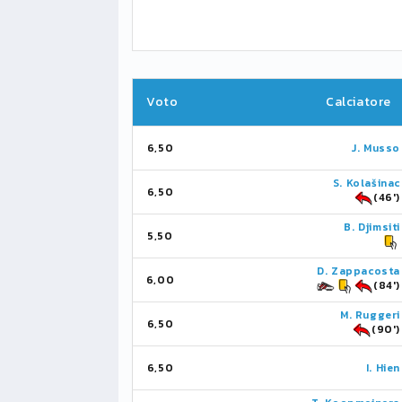
Voto
Calciatore
6,50
J. Musso
S. Kolašinac
6,50
(46')
B. Djimsiti
5,50
D. Zappacosta
6,00
(84')
M. Ruggeri
6,50
(90')
6,50
I. Hien