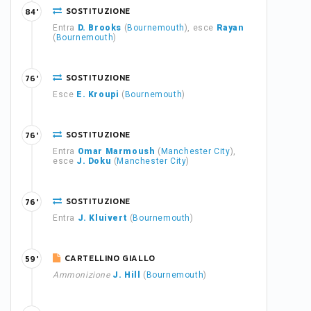
SOSTITUZIONE
84'
Entra
D. Brooks
(
Bournemouth
), esce
Rayan
(
Bournemouth
)
SOSTITUZIONE
76'
Esce
E. Kroupi
(
Bournemouth
)
SOSTITUZIONE
76'
Entra
Omar Marmoush
(
Manchester City
),
esce
J. Doku
(
Manchester City
)
SOSTITUZIONE
76'
Entra
J. Kluivert
(
Bournemouth
)
CARTELLINO GIALLO
59'
Ammonizione
J. Hill
(
Bournemouth
)