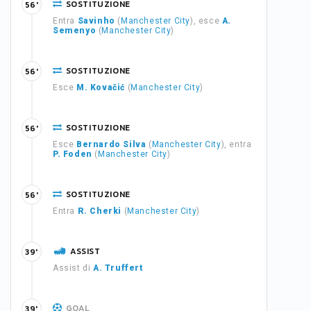
SOSTITUZIONE
56'
Entra
Savinho
(
Manchester City
), esce
A.
Semenyo
(
Manchester City
)
SOSTITUZIONE
56'
Esce
M. Kovačić
(
Manchester City
)
SOSTITUZIONE
56'
Esce
Bernardo Silva
(
Manchester City
), entra
P. Foden
(
Manchester City
)
SOSTITUZIONE
56'
Entra
R. Cherki
(
Manchester City
)
ASSIST
39'
Assist di
A. Truffert
GOAL
39'