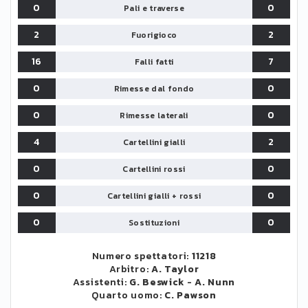
0
0
Pali e traverse
2
2
Fuorigioco
16
7
Falli fatti
0
0
Rimesse dal fondo
0
0
Rimesse laterali
4
2
Cartellini gialli
0
0
Cartellini rossi
0
0
Cartellini gialli + rossi
0
0
Sostituzioni
Numero spettatori:
11218
Arbitro:
A. Taylor
Assistenti:
G. Beswick
-
A. Nunn
Quarto uomo:
C. Pawson