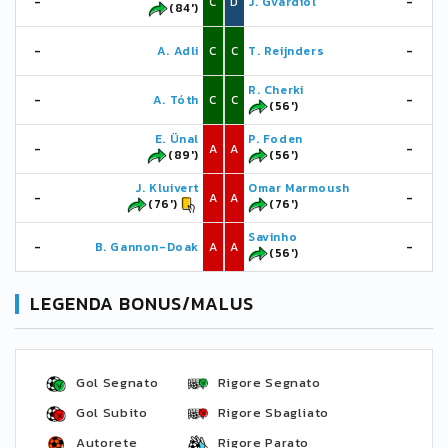
-
C
D
J. Gvardiol
-
(84')
-
A. Adli
C
C
T. Reijnders
-
R. Cherki
-
A. Tóth
C
C
-
(56')
E. Ünal
P. Foden
-
A
A
-
(89')
(56')
J. Kluivert
Omar Marmoush
-
A
A
-
(76')
(76')
Savinho
-
B. Gannon-Doak
A
A
-
(56')
LEGENDA BONUS/MALUS
Gol Segnato
Rigore Segnato
Gol Subito
Rigore Sbagliato
Autorete
Rigore Parato