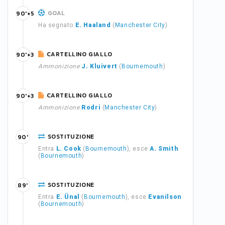
GOAL
90'+5
Ha segnato
E. Haaland
(
Manchester City
)
CARTELLINO GIALLO
90'+3
Ammonizione
J. Kluivert
(
Bournemouth
)
CARTELLINO GIALLO
90'+3
Ammonizione
Rodri
(
Manchester City
)
SOSTITUZIONE
90'
Entra
L. Cook
(
Bournemouth
), esce
A. Smith
(
Bournemouth
)
SOSTITUZIONE
89'
Entra
E. Ünal
(
Bournemouth
), esce
Evanilson
(
Bournemouth
)