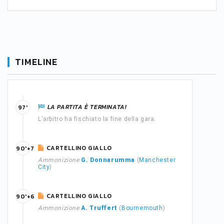
TIMELINE
LA PARTITA È TERMINATA!
97'
L'arbitro ha fischiato la fine della gara.
CARTELLINO GIALLO
90'+7
Ammonizione
G. Donnarumma
(
Manchester
City
)
CARTELLINO GIALLO
90'+6
Ammonizione
A. Truffert
(
Bournemouth
)