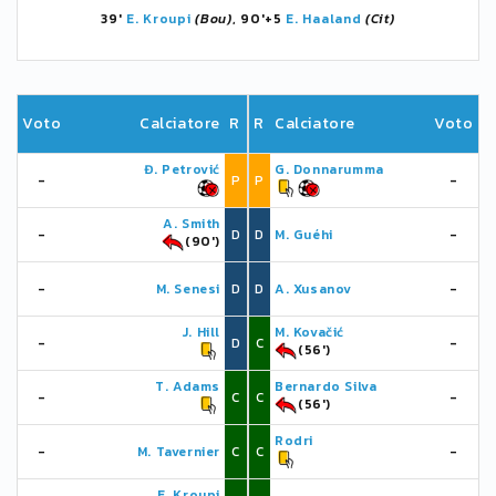
39'
E. Kroupi
(Bou)
, 90'+5
E. Haaland
(Cit)
Voto
Calciatore
R
R
Calciatore
Voto
Đ. Petrović
G. Donnarumma
-
P
P
-
A. Smith
-
D
D
M. Guéhi
-
(90')
-
M. Senesi
D
D
A. Xusanov
-
J. Hill
M. Kovačić
-
D
C
-
(56')
T. Adams
Bernardo Silva
-
C
C
-
(56')
Rodri
-
M. Tavernier
C
C
-
E. Kroupi