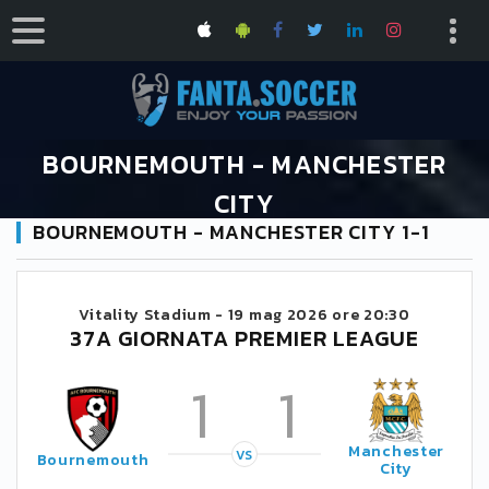
BOURNEMOUTH - MANCHESTER
CITY
BOURNEMOUTH - MANCHESTER CITY 1-1
HOME
CALENDARIO PREMIER LEAGUE 2025/2026
BOURNEMOUTH - MANCHESTER CITY
Vitality Stadium -
19 mag 2026 ore 20:30
37A GIORNATA PREMIER LEAGUE
1
1
Manchester
VS
Bournemouth
City