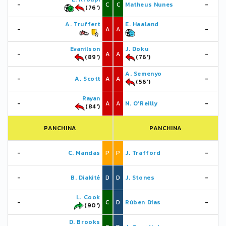
-
C
C
Matheus Nunes
-
(76')
A. Truffert
E. Haaland
-
A
A
-
Evanilson
J. Doku
-
A
A
-
(89')
(76')
A. Semenyo
-
A. Scott
A
A
-
(56')
Rayan
-
A
A
N. O’Reilly
-
(84')
PANCHINA
PANCHINA
-
C. Mandas
P
P
J. Trafford
-
-
B. Diakité
D
D
J. Stones
-
L. Cook
-
C
D
Rúben Dias
-
(90')
D. Brooks