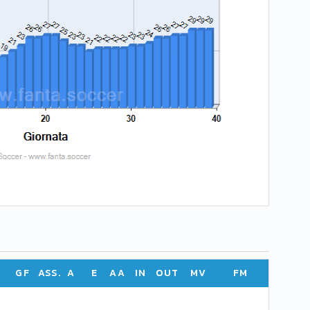
GF
ASS.
A
E
AA
IN
OUT
MV
FM