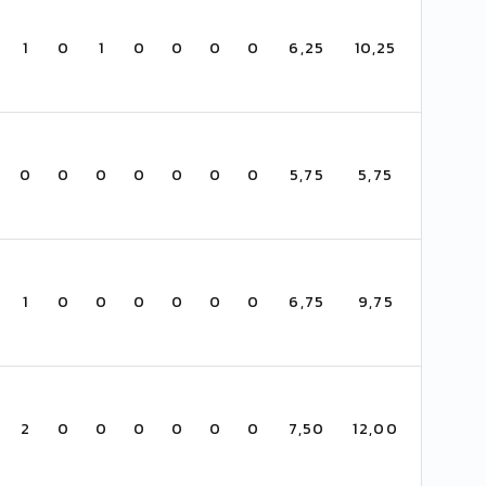
1
0
1
0
0
0
0
6,25
10,25
0
0
0
0
0
0
0
5,75
5,75
1
0
0
0
0
0
0
6,75
9,75
2
0
0
0
0
0
0
7,50
12,00