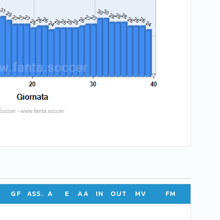
GF
ASS.
A
E
AA
IN
OUT
MV
FM