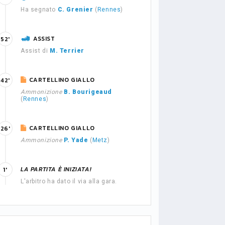
Ha segnato
C. Grenier
(
Rennes
)
ASSIST
52'
Assist di
M. Terrier
CARTELLINO GIALLO
42'
Ammonizione
B. Bourigeaud
(
Rennes
)
CARTELLINO GIALLO
26'
Ammonizione
P. Yade
(
Metz
)
LA PARTITA È INIZIATA!
1'
L'arbitro ha dato il via alla gara.