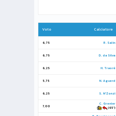
Voto
Calciatore
6,75
R. Salin
6,75
D. da Silva
6,25
H. Traoré
5,75
N. Aguerd
6,25
S. N'Zonzi
C. Grenier
7,00
(65')