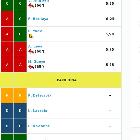
V. Angban
C
C
5,25
(66')
A
C
F. Boulaya
6,25
P. Yade
A
C
5,50
A. Leya
A
A
5,75
(66')
M. Gueye
A
A
5,75
(65')
PANCHINA
P
P
P. Delecroix
-
D
D
L. Lacroix
-
D
D
E. Boahene
-