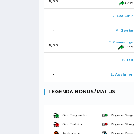
6,00
(73')
-
J. Lea Siliki
-
Y. Gboho
E. Camavinga
6,00
(65')
-
F. Tait
-
L. Assignon
LEGENDA BONUS/MALUS
Gol Segnato
Rigore Seg
Gol Subito
Rigore Sbag
Autorete
Rigore Para