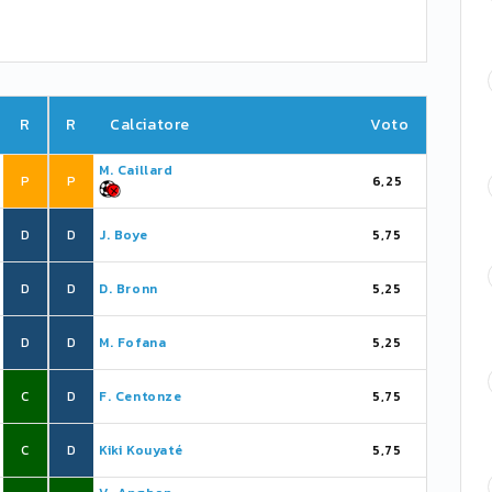
R
R
Calciatore
Voto
M. Caillard
P
P
6,25
D
D
J. Boye
5,75
D
D
D. Bronn
5,25
D
D
M. Fofana
5,25
C
D
F. Centonze
5,75
C
D
Kiki Kouyaté
5,75