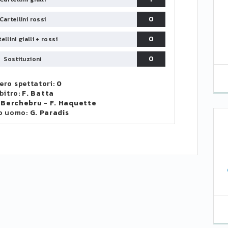
0
Cartellini rossi
0
ellini gialli + rossi
0
Sostituzioni
ro spettatori:
0
bitro:
F. Batta
 Berchebru
-
F. Haquette
o uomo:
G. Paradis