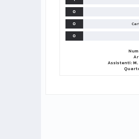
0
0
Cart
0
Nume
Ar
Assistenti:
M.
Quart