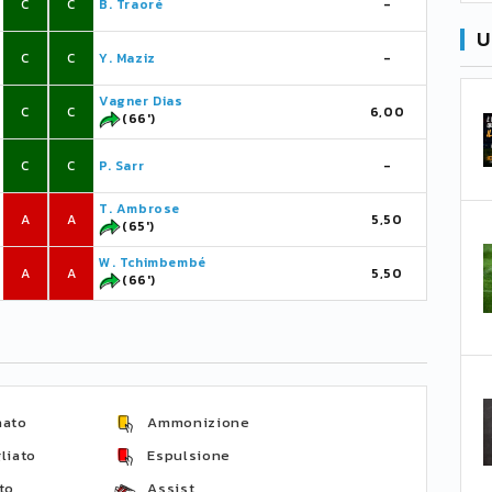
C
C
B. Traoré
-
U
C
C
Y. Maziz
-
Vagner Dias
C
C
6,00
(66')
C
C
P. Sarr
-
T. Ambrose
A
A
5,50
(65')
W. Tchimbembé
A
A
5,50
(66')
nato
Ammonizione
liato
Espulsione
to
Assist