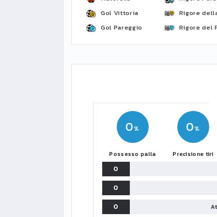
Gol Vittoria
Rigore della
Gol Pareggio
Rigore del 
0
0
Possesso palla
Precisione tiri
0
0
0
At
LIGUE1
CLASSIFICA
CLASSIFI