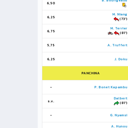
B. Bourigeaud
6,50
M. Niang
6,25
(73')
M. Terrier
6,75
(81')
5,75
A. Truffert
6,25
J. Doku
PANCHINA
-
P. Bonet Kapambu
Dalbert
s.v.
(81')
-
G. Nyamsi
A. Hunou