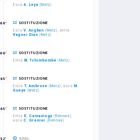
Esce
A. Leya
(
Metz
)
SOSTITUZIONE
66'
Esce
V. Angban
(
Metz
), entra
Vagner Dias
(
Metz
)
SOSTITUZIONE
66'
Entra
W. Tchimbembé
(
Metz
)
SOSTITUZIONE
65'
Entra
T. Ambrose
(
Metz
), esce
M.
Gueye
(
Metz
)
SOSTITUZIONE
65'
Entra
E. Camavinga
(
Rennes
),
esce
C. Grenier
(
Rennes
)
GOAL
52'