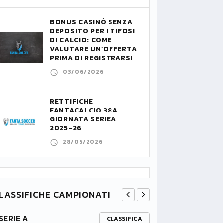
BONUS CASINÒ SENZA
DEPOSITO PER I TIFOSI
DI CALCIO: COME
VALUTARE UN’OFFERTA
PRIMA DI REGISTRARSI
03/06/2026
RETTIFICHE
FANTACALCIO 38A
GIORNATA SERIEA
2025-26
28/05/2026
LASSIFICHE CAMPIONATI
SERIE A
PREMIER L
CLASSIFICA