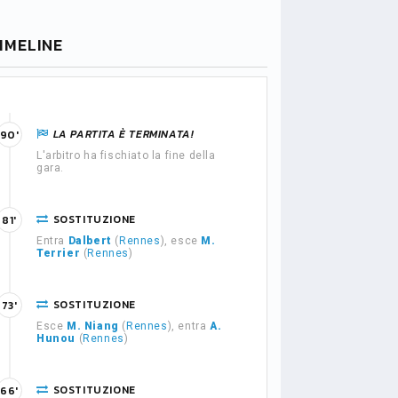
IMELINE
LA PARTITA È TERMINATA!
90'
L'arbitro ha fischiato la fine della
gara.
SOSTITUZIONE
81'
Entra
Dalbert
(
Rennes
), esce
M.
Terrier
(
Rennes
)
SOSTITUZIONE
73'
Esce
M. Niang
(
Rennes
), entra
A.
Hunou
(
Rennes
)
SOSTITUZIONE
66'