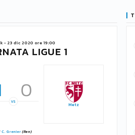
T
k -
23 dic 2020 ore 19:00
RNATA LIGUE 1
1
0
VS
Metz
'
C. Grenier
(Ren)