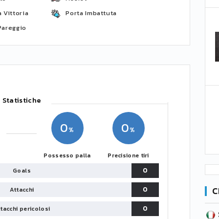
 Vittoria
Porta Imbattuta
Pareggio
Statistiche
0
0
Possesso palla
Precisione tiri
0
Goals
C
0
Attacchi
0
tacchi pericolosi
SERIE B
CA
CLASSIFICA