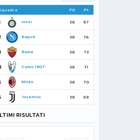
Squadra
PG
Pt
Squadra
1
1
Inter
Ar
38
87
2
2
Napoli
Ma
38
76
3
3
Roma
Ma
38
73
4
4
Como 1907
As
38
71
5
5
Milan
Li
38
70
6
6
Juventus
Bo
38
69
LTIMI RISULTATI