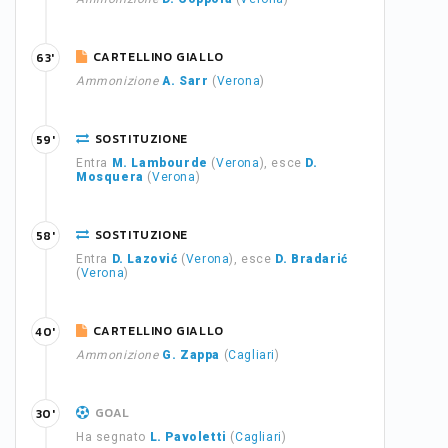
CARTELLINO GIALLO
63'
Ammonizione
A. Sarr
(
Verona
)
SOSTITUZIONE
59'
Entra
M. Lambourde
(
Verona
), esce
D.
Mosquera
(
Verona
)
SOSTITUZIONE
58'
Entra
D. Lazović
(
Verona
), esce
D. Bradarić
(
Verona
)
CARTELLINO GIALLO
40'
Ammonizione
G. Zappa
(
Cagliari
)
GOAL
30'
Ha segnato
L. Pavoletti
(
Cagliari
)