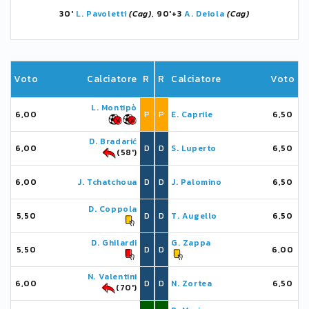
30'
L. Pavoletti
(Cag)
, 90'+3
A. Deiola
(Cag)
Voto
Calciatore
R
R
Calciatore
Voto
L. Montipò
6,00
P
P
E. Caprile
6,50
D. Bradarić
6,00
D
D
S. Luperto
6,50
(58')
6,00
J. Tchatchoua
D
D
J. Palomino
6,50
D. Coppola
5,50
D
D
T. Augello
6,50
D. Ghilardi
G. Zappa
5,50
D
D
6,00
N. Valentini
6,00
D
D
N. Zortea
6,50
(70')