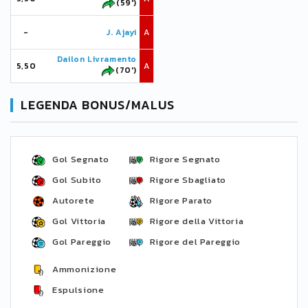
(59')
-
J. Ajayi
A
Dailon Livramento
5,50
A
(70')
LEGENDA BONUS/MALUS
Gol Segnato
Rigore Segnato
Gol Subito
Rigore Sbagliato
Autorete
Rigore Parato
Gol Vittoria
Rigore della Vittoria
Gol Pareggio
Rigore del Pareggio
Ammonizione
Espulsione