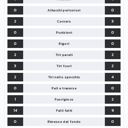
0
0
Attacchi pericolosi
2
3
Corners
0
0
Punizioni
0
0
Rigori
2
2
Tiri parati
3
2
Tiri fuori
2
4
Tiri nello specchio
0
0
Pali e traverse
1
2
Fuorigioco
14
9
Falli fatti
0
0
Rimesse dal fondo