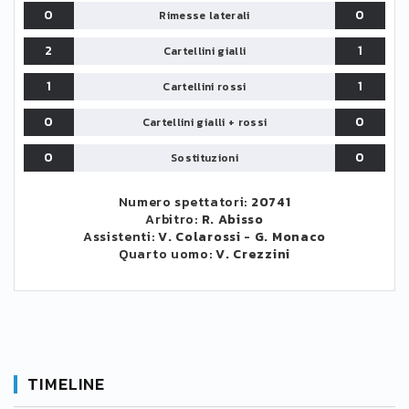
0
0
Rimesse laterali
2
1
Cartellini gialli
1
1
Cartellini rossi
0
0
Cartellini gialli + rossi
0
0
Sostituzioni
Numero spettatori:
20741
Arbitro:
R. Abisso
Assistenti:
V. Colarossi
-
G. Monaco
Quarto uomo:
V. Crezzini
TIMELINE