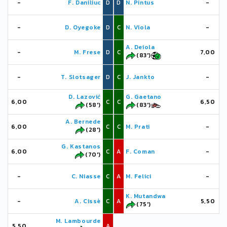
-
F. Daniliuc
D
D
N. Pintus
-
-
D. Oyegoke
D
C
N. Viola
-
A. Deiola
-
M. Frese
D
C
7,00
(83')
-
T. Slotsager
D
C
J. Jankto
-
D. Lazović
G. Gaetano
6,00
C
C
6,50
(58')
(83')
A. Bernede
6,00
C
C
M. Prati
-
(28')
G. Kastanos
6,00
C
A
F. Coman
-
(70')
-
C. Niasse
C
A
M. Felici
-
K. Mutandwa
-
A. Cissè
C
A
5,50
(75')
M. Lambourde
5,50
A