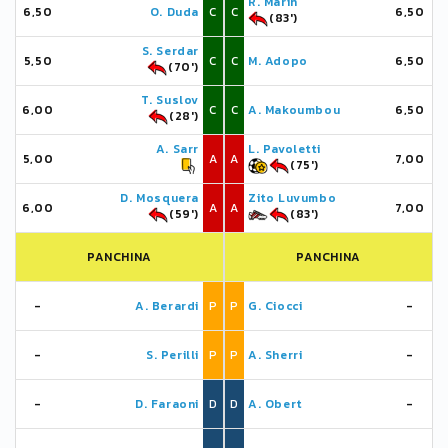
R. Marin
6,50
O. Duda
C
C
6,50
(83')
S. Serdar
5,50
C
C
M. Adopo
6,50
(70')
T. Suslov
6,00
C
C
A. Makoumbou
6,50
(28')
A. Sarr
L. Pavoletti
5,00
A
A
7,00
(75')
D. Mosquera
Zito Luvumbo
6,00
A
A
7,00
(59')
(83')
PANCHINA
PANCHINA
-
A. Berardi
P
P
G. Ciocci
-
-
S. Perilli
P
P
A. Sherri
-
-
D. Faraoni
D
D
A. Obert
-