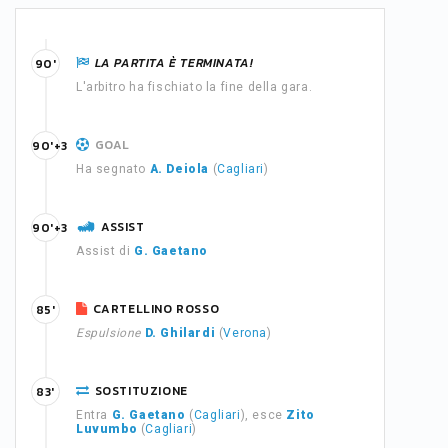
LA PARTITA È TERMINATA!
90'
L'arbitro ha fischiato la fine della gara.
GOAL
90'+3
Ha segnato
A. Deiola
(
Cagliari
)
ASSIST
90'+3
Assist di
G. Gaetano
CARTELLINO ROSSO
85'
Espulsione
D. Ghilardi
(
Verona
)
SOSTITUZIONE
83'
Entra
G. Gaetano
(
Cagliari
), esce
Zito
Luvumbo
(
Cagliari
)