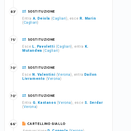
SOSTITUZIONE
83'
Entra
A. Deiola
(
Cagliari
), esce
R. Marin
(
Cagliari
)
SOSTITUZIONE
75'
Esce
L. Pavoletti
(
Cagliari
), entra
K.
Mutandwa
(
Cagliari
)
SOSTITUZIONE
70'
Esce
N. Valentini
(
Verona
), entra
Dailon
Livramento
(
Verona
)
SOSTITUZIONE
70'
Entra
G. Kastanos
(
Verona
), esce
S. Serdar
(
Verona
)
CARTELLINO GIALLO
66'
Ammonizione
D. Coppola
(
Verona
)