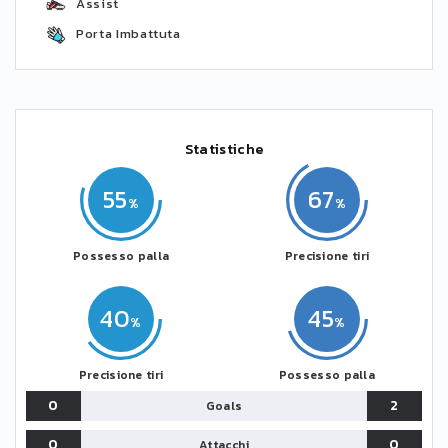
Assist
Porta Imbattuta
Statistiche
55
67
Possesso palla
Precisione tiri
40
45
Precisione tiri
Possesso palla
0
2
Goals
0
0
Attacchi