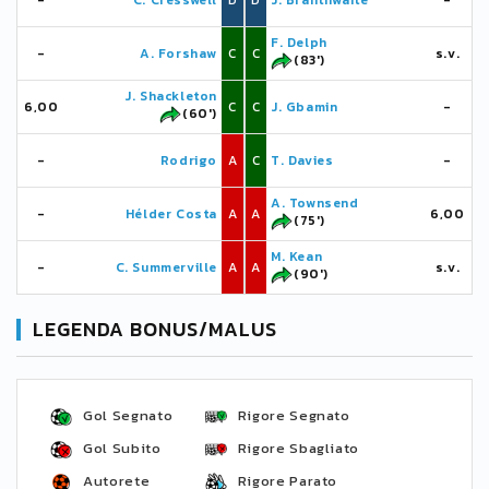
-
C. Cresswell
D
D
J. Branthwaite
-
F. Delph
-
A. Forshaw
C
C
s.v.
(83')
J. Shackleton
6,00
C
C
J. Gbamin
-
(60')
-
Rodrigo
A
C
T. Davies
-
A. Townsend
-
Hélder Costa
A
A
6,00
(75')
M. Kean
-
C. Summerville
A
A
s.v.
(90')
LEGENDA BONUS/MALUS
Gol Segnato
Rigore Segnato
Gol Subito
Rigore Sbagliato
Autorete
Rigore Parato