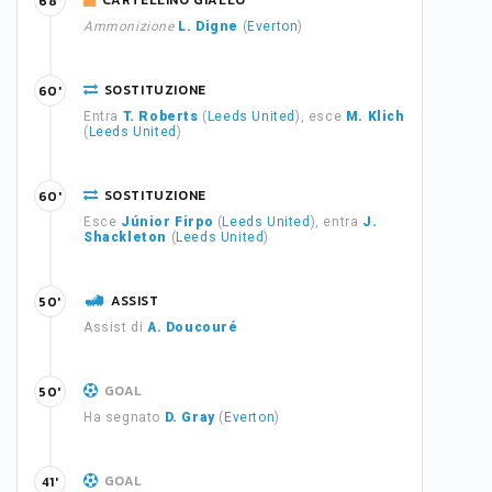
CARTELLINO GIALLO
68'
Ammonizione
L. Digne
(
Everton
)
SOSTITUZIONE
60'
Entra
T. Roberts
(
Leeds United
), esce
M. Klich
(
Leeds United
)
SOSTITUZIONE
60'
Esce
Júnior Firpo
(
Leeds United
), entra
J.
Shackleton
(
Leeds United
)
ASSIST
50'
Assist di
A. Doucouré
GOAL
50'
Ha segnato
D. Gray
(
Everton
)
GOAL
41'