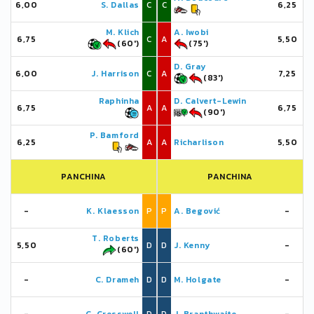
6,00
S. Dallas
C
C
6,25
M. Klich
A. Iwobi
6,75
C
A
5,50
(60')
(75')
D. Gray
6,00
J. Harrison
C
A
7,25
(83')
Raphinha
D. Calvert-Lewin
6,75
A
A
6,75
(90')
P. Bamford
6,25
A
A
Richarlison
5,50
PANCHINA
PANCHINA
-
K. Klaesson
P
P
A. Begović
-
T. Roberts
5,50
D
D
J. Kenny
-
(60')
-
C. Drameh
D
D
M. Holgate
-