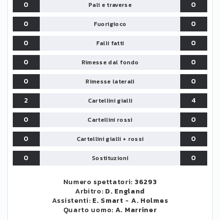
0
0
Pali e traverse
0
0
Fuorigioco
0
0
Falli fatti
0
0
Rimesse dal fondo
0
0
Rimesse laterali
2
4
Cartellini gialli
0
0
Cartellini rossi
0
0
Cartellini gialli + rossi
0
0
Sostituzioni
Numero spettatori:
36293
Arbitro:
D. England
Assistenti:
E. Smart
-
A. Holmes
Quarto uomo:
A. Marriner