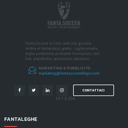
Fanta.Soccer è il sito web per giocare
online al fantacalcio gratis. Leghe private,
leghe pubbliche, probabili formazioni, voti
live, statistiche, quotazioni calciatori.
MARKETING E PUBBLICITÀ
marketing@fantasoccevillage.com
CONTATTACI
- 10.1.0.204
FANTALEGHE