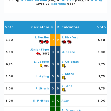
30' rig.
D. Calvert-Lewin
(Eve)
, 41'
M. Klich
(Lee)
, 50'
D. Gray
(Eve)
, 72'
Raphinha
(Lee)
Voto
Calciatore
R
R
Calciatore
Voto
I. Meslier
J. Pickford
6,50
P
P
5,50
Júnior Firpo
5,50
D
D
M. Keane
6,00
(60')
L. Cooper
S. Coleman
6,25
D
D
5,75
L. Digne
6,00
L. Ayling
D
D
5,75
Y. Mina
6,00
P. Struijk
D
D
5,75
6,00
K. Phillips
C
C
Allan
6,00
A. Doucouré