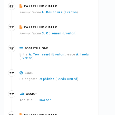
CARTELLINO GIALLO
82'
Ammonizione
A. Doucouré
(
Everton
)
CARTELLINO GIALLO
77'
Ammonizione
S. Coleman
(
Everton
)
SOSTITUZIONE
75'
Entra
A. Townsend
(
Everton
), esce
A. Iwobi
(
Everton
)
GOAL
72'
Ha segnato
Raphinha
(
Leeds United
)
ASSIST
72'
Assist di
L. Cooper