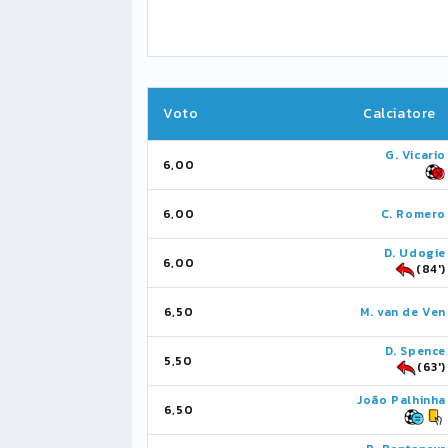
Voto
Calciatore
G. Vicario
6,00
6,00
C. Romero
D. Udogie
6,00
(84')
6,50
M. van de Ven
D. Spence
5,50
(63')
João Palhinha
6,50