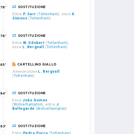
SOSTITUZIONE
78'
Entra
P. Sarr
(
Tottenham
), esce
X.
Simons
(
Tottenham
)
SOSTITUZIONE
78'
Entra
W. Odobert
(
Tottenham
),
esce
L. Bergvall
(
Tottenham
)
CARTELLINO GIALLO
65'
Ammonizione
L. Bergvall
(
Tottenham
)
SOSTITUZIONE
64'
Esce
João Gomes
(
Wolverhampton
), entra
J.
Bellegarde
(
Wolverhampton
)
SOSTITUZIONE
63'
Entra
Pedro Porro
(
Tottenham
),