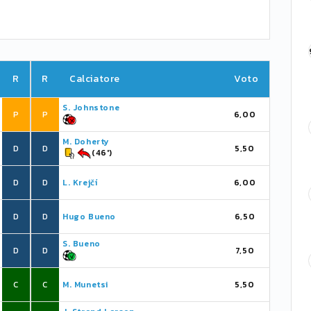
R
R
Calciatore
Voto
S. Johnstone
P
P
6,00
M. Doherty
D
D
5,50
(46')
D
D
L. Krejčí
6,00
D
D
Hugo Bueno
6,50
S. Bueno
D
D
7,50
C
C
M. Munetsi
5,50