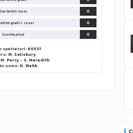
0
Cartellini rossi
0
ellini gialli + rossi
0
Sostituzioni
 spettatori:
60537
tro:
M. Salisbury
:
M. Perry
-
S. Meredith
to uomo:
D. Webb
C