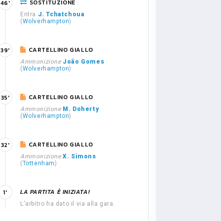
SOSTITUZIONE
46'
Entra
J. Tchatchoua
(
Wolverhampton
)
CARTELLINO GIALLO
39'
Ammonizione
João Gomes
(
Wolverhampton
)
CARTELLINO GIALLO
35'
Ammonizione
M. Doherty
(
Wolverhampton
)
CARTELLINO GIALLO
32'
Ammonizione
X. Simons
(
Tottenham
)
LA PARTITA È INIZIATA!
1'
L'arbitro ha dato il via alla gara.