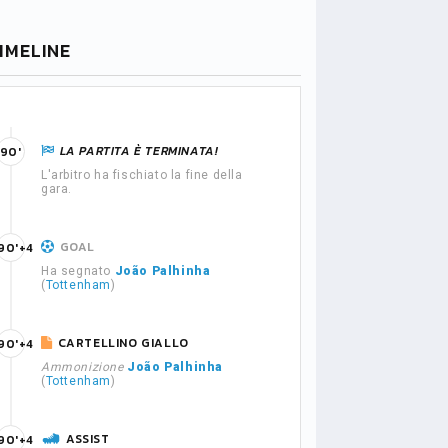
IMELINE
LA PARTITA È TERMINATA!
90'
L'arbitro ha fischiato la fine della
gara.
GOAL
90'+4
Ha segnato
João Palhinha
(
Tottenham
)
CARTELLINO GIALLO
90'+4
Ammonizione
João Palhinha
(
Tottenham
)
ASSIST
90'+4