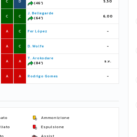
C
D
5,50
(46')
J. Bellegarde
C
C
6,00
(64')
A
C
Fer López
-
A
C
D. Wolfe
-
T. Arokodare
A
A
s.v.
(84')
A
A
Rodrigo Gomes
-
nato
Ammonizione
liato
Espulsione
to
Assist