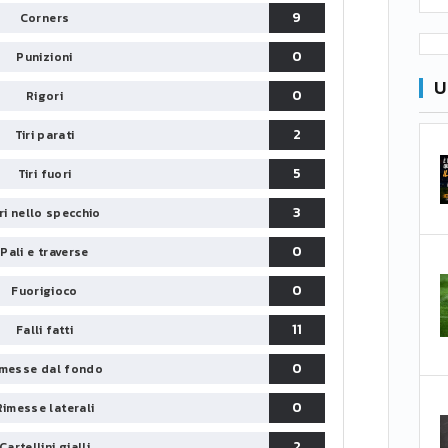
9
Corners
0
Punizioni
U
0
Rigori
2
Tiri parati
5
Tiri fuori
3
iri nello specchio
0
Pali e traverse
0
Fuorigioco
11
Falli fatti
0
messe dal fondo
0
Rimesse laterali
2
Cartellini gialli