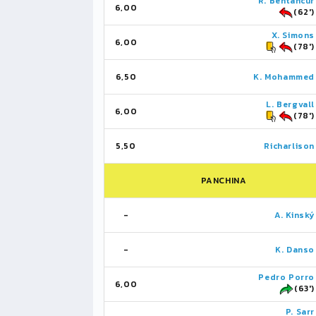
R. Bentancur
6,00
(62')
X. Simons
6,00
(78')
6,50
K. Mohammed
L. Bergvall
6,00
(78')
5,50
Richarlison
PANCHINA
-
A. Kinský
-
K. Danso
Pedro Porro
6,00
(63')
P. Sarr