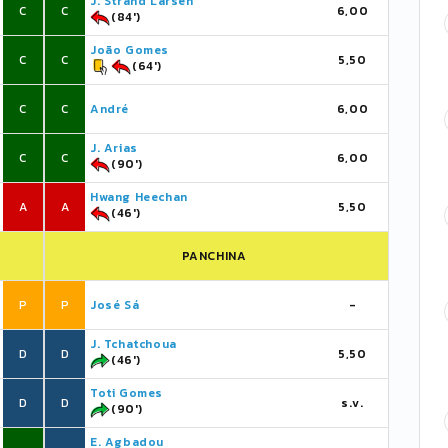
J. Strand Larsen
C
C
6,00
(84')
João Gomes
C
C
5,50
(64')
C
C
André
6,00
J. Arias
C
C
6,00
(90')
Hwang Heechan
A
A
5,50
(46')
PANCHINA
P
P
José Sá
-
J. Tchatchoua
D
D
5,50
(46')
Toti Gomes
D
D
s.v.
(90')
E. Agbadou