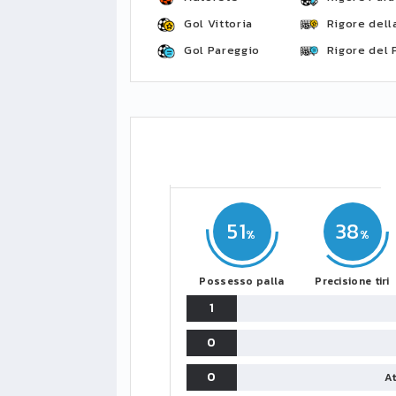
Gol Vittoria
Rigore della
Gol Pareggio
Rigore del 
51
38
Possesso palla
Precisione tiri
1
0
0
At