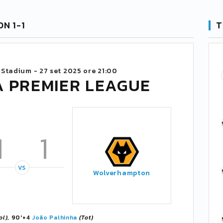
N 1-1
T
 Stadium -
27 set 2025 ore 21:00
A PREMIER LEAGUE
1
1
VS
Wolverhampton
ol)
, 90'+4
João Palhinha
(Tot)