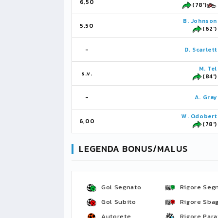
6,50
(78')
B. Johnson
5,50
(62')
-
D. Scarlett
M. Tel
s.v.
(84')
-
A. Gray
W. Odobert
6,00
(78')
LEGENDA BONUS/MALUS
Gol Segnato
Rigore Seg
Gol Subito
Rigore Sbag
Autorete
Rigore Para