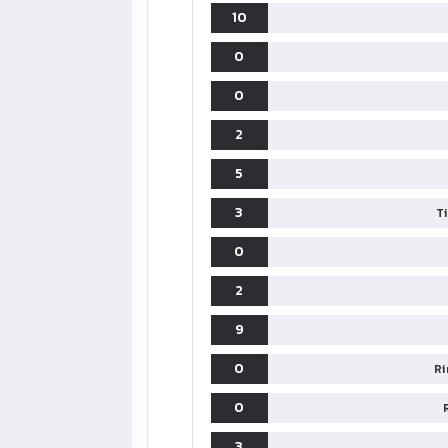
10
0
0
2
5
3
T
0
2
9
0
Ri
0
3