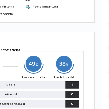
 Vittoria
Porta Imbattuta
Pareggio
Statistiche
49
38
Possesso palla
Precisione tiri
1
Goals
0
Attacchi
0
tacchi pericolosi