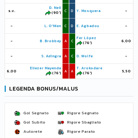
D. Neil
s.v.
C
D
Y. Mosquera
-
(90')
-
L. O'Nien
C
D
E. Agbadou
-
Fer López
-
B. Brobbey
A
C
6,00
(76')
-
S. Adingra
A
C
D. Wolfe
-
Eliezer Mayenda
T. Arokodare
6,00
A
A
5,50
(76')
(76')
LEGENDA BONUS/MALUS
Gol Segnato
Rigore Segnato
Gol Subito
Rigore Sbagliato
Autorete
Rigore Parato