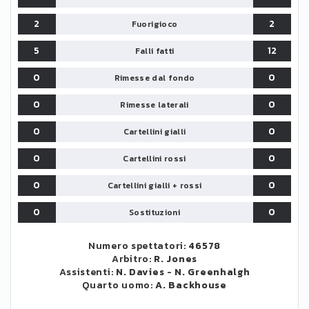
2
2
Fuorigioco
5
12
Falli fatti
0
0
Rimesse dal fondo
0
0
Rimesse laterali
0
0
Cartellini gialli
0
0
Cartellini rossi
0
0
Cartellini gialli + rossi
0
0
Sostituzioni
Numero spettatori:
46578
Arbitro:
R. Jones
Assistenti:
N. Davies
-
N. Greenhalgh
Quarto uomo:
A. Backhouse