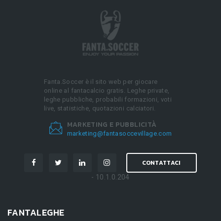
Fanta.Soccer è il sito web per giocare
online al fantacalcio gratis. Leghe private,
leghe pubbliche, probabili formazioni, voti
live, statistiche, quotazioni calciatori.
MARKETING E PUBBLICITÀ
marketing@fantasoccevillage.com
CONTATTACI
- 10.1.0.204
FANTALEGHE