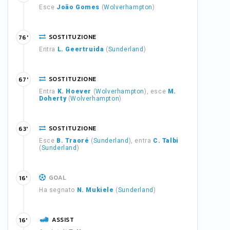
Esce
João Gomes
(
Wolverhampton
)
SOSTITUZIONE
76'
Entra
L. Geertruida
(
Sunderland
)
SOSTITUZIONE
67'
Entra
K. Hoever
(
Wolverhampton
), esce
M.
Doherty
(
Wolverhampton
)
SOSTITUZIONE
63'
Esce
B. Traoré
(
Sunderland
), entra
C. Talbi
(
Sunderland
)
GOAL
16'
Ha segnato
N. Mukiele
(
Sunderland
)
ASSIST
16'