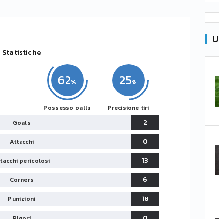
U
Statistiche
62
25
Possesso palla
Precisione tiri
2
Goals
0
Attacchi
13
tacchi pericolosi
6
Corners
18
Punizioni
0
Rigori