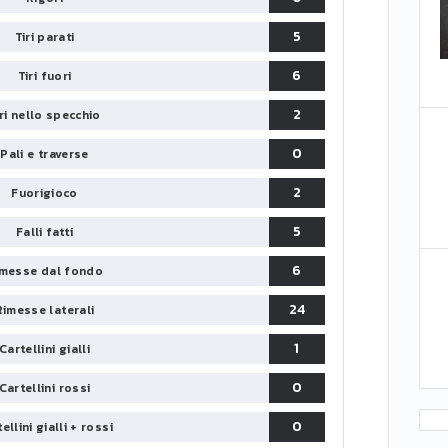
5
Tiri parati
6
Tiri fuori
2
iri nello specchio
0
Pali e traverse
2
Fuorigioco
5
Falli fatti
6
messe dal fondo
24
Rimesse laterali
1
Cartellini gialli
0
Cartellini rossi
0
ellini gialli + rossi