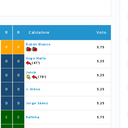
R
R
Calciatore
Voto
Rubén Blanco
P
P
5,75
Hugo Mallo
D
D
5,25
(47')
Juncà
D
D
5,25
(79')
D
D
J. Aidoo
5,25
D
D
Jorge Sáenz
5,25
C
C
Rafinha
5,75