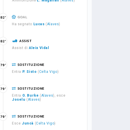
Ammonizione
L. Magallán
(
Alaves
)
GOAL
82'
Ha segnato
Lucas
(
Alaves
)
ASSIST
82'
Assist di
Aleix Vidal
SOSTITUZIONE
79'
Entra
P. Sisto
(
Celta Vigo
)
SOSTITUZIONE
79'
Entra
O. Burke
(
Alaves
), esce
Joselu
(
Alaves
)
SOSTITUZIONE
79'
Esce
Juncà
(
Celta Vigo
)