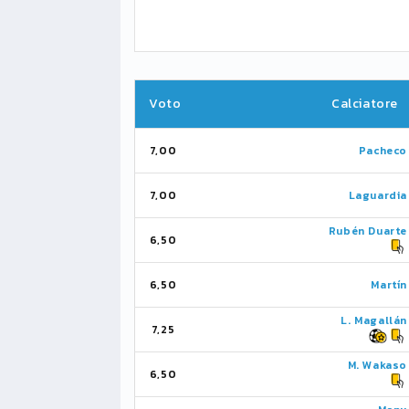
Voto
Calciatore
7,00
Pacheco
7,00
Laguardia
Rubén Duarte
6,50
6,50
Martín
L. Magallán
7,25
M. Wakaso
6,50