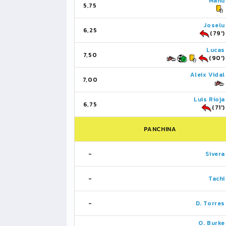
Manu
5,75
Joselu
6,25
(79')
Lucas
7,50
(90')
Aleix Vidal
7,00
Luis Rioja
6,75
(71')
PANCHINA
-
Sivera
-
Tachi
-
D. Torres
O. Burke