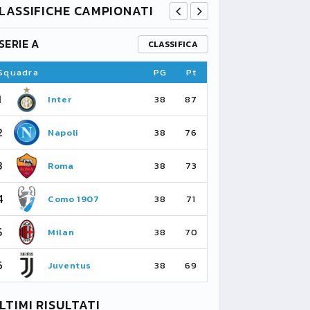
LASSIFICHE CAMPIONATI
SERIE A
PREMIER L
CLASSIFICA
Squadra
PG
Pt
Squadra
1
1
Inter
Ar
38
87
2
2
Napoli
Ma
38
76
3
3
Roma
Ma
38
73
4
4
Como 1907
As
38
71
5
5
Milan
Li
38
70
6
6
Juventus
Bo
38
69
LTIMI RISULTATI