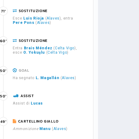
SOSTITUZIONE
71'
Esce
Luis Rioja
(
Alaves
), entra
Pere Pons
(
Alaves
)
SOSTITUZIONE
60'
Entra
Brais Méndez
(
Celta Vigo
),
esce
O. Yokuşlu
(
Celta Vigo
)
GOAL
50'
Ha segnato
L. Magallán
(
Alaves
)
ASSIST
50'
Assist di
Lucas
CARTELLINO GIALLO
49'
Ammonizione
Manu
(
Alaves
)