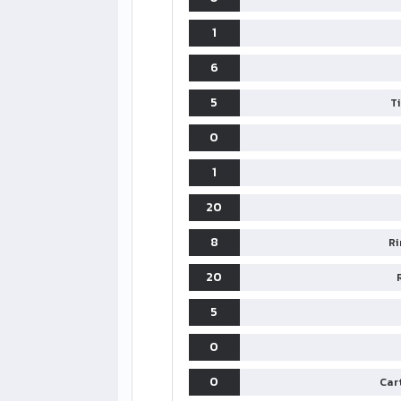
1
6
5
T
0
1
20
8
Ri
20
5
0
0
Cart