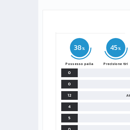
38
45
Possesso palla
Precisione tiri
0
0
12
At
4
5
0