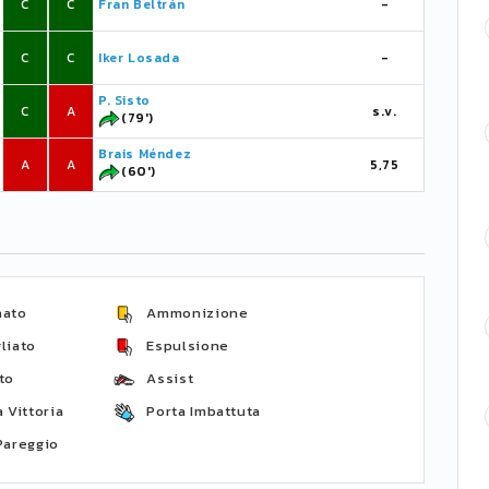
C
C
Fran Beltrán
-
C
C
Iker Losada
-
P. Sisto
C
A
s.v.
(79')
Brais Méndez
A
A
5,75
(60')
nato
Ammonizione
liato
Espulsione
to
Assist
 Vittoria
Porta Imbattuta
Pareggio