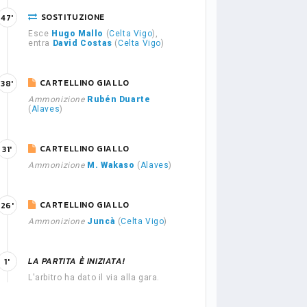
SOSTITUZIONE
47'
Esce
Hugo Mallo
(
Celta Vigo
),
entra
David Costas
(
Celta Vigo
)
CARTELLINO GIALLO
38'
Ammonizione
Rubén Duarte
(
Alaves
)
CARTELLINO GIALLO
31'
Ammonizione
M. Wakaso
(
Alaves
)
CARTELLINO GIALLO
26'
Ammonizione
Juncà
(
Celta Vigo
)
LA PARTITA È INIZIATA!
1'
L'arbitro ha dato il via alla gara.