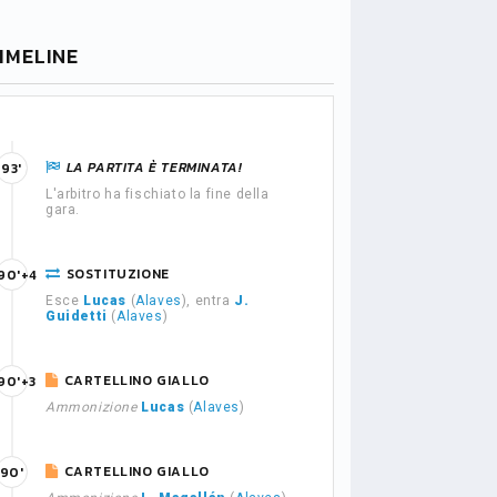
IMELINE
LA PARTITA È TERMINATA!
93'
L'arbitro ha fischiato la fine della
gara.
SOSTITUZIONE
90'+4
Esce
Lucas
(
Alaves
), entra
J.
Guidetti
(
Alaves
)
CARTELLINO GIALLO
90'+3
Ammonizione
Lucas
(
Alaves
)
CARTELLINO GIALLO
90'