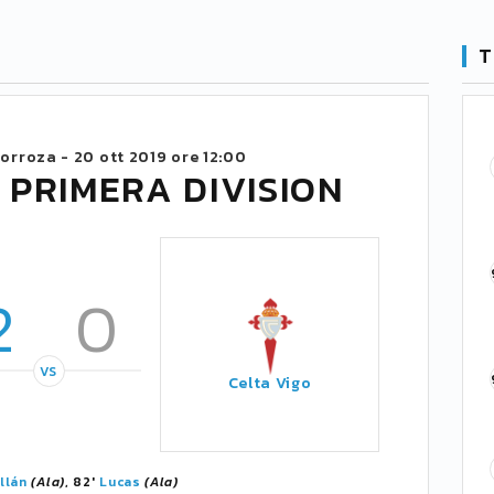
T
zorroza -
20 ott 2019 ore 12:00
 PRIMERA DIVISION
2
0
VS
Celta Vigo
llán
(Ala)
, 82'
Lucas
(Ala)