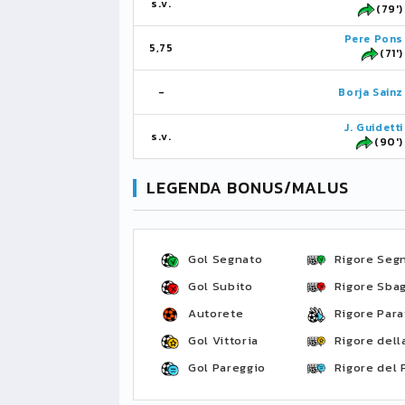
s.v.
(79')
Pere Pons
5,75
(71')
-
Borja Sainz
J. Guidetti
s.v.
(90')
LEGENDA BONUS/MALUS
Gol Segnato
Rigore Seg
Gol Subito
Rigore Sbag
Autorete
Rigore Para
Gol Vittoria
Rigore della
Gol Pareggio
Rigore del 