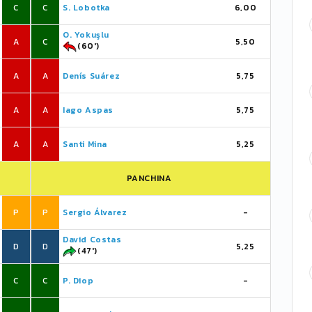
C
C
S. Lobotka
6,00
O. Yokuşlu
A
C
5,50
(60')
A
A
Denís Suárez
5,75
A
A
Iago Aspas
5,75
A
A
Santi Mina
5,25
PANCHINA
P
P
Sergio Álvarez
-
David Costas
D
D
5,25
(47')
C
C
P. Diop
-