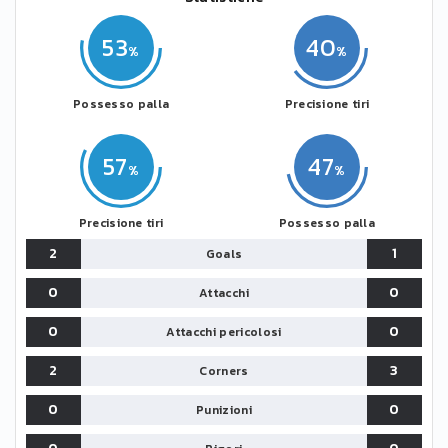
53
40
Possesso palla
Precisione tiri
57
47
Precisione tiri
Possesso palla
2
1
Goals
0
0
Attacchi
0
0
Attacchi pericolosi
2
3
Corners
0
0
Punizioni