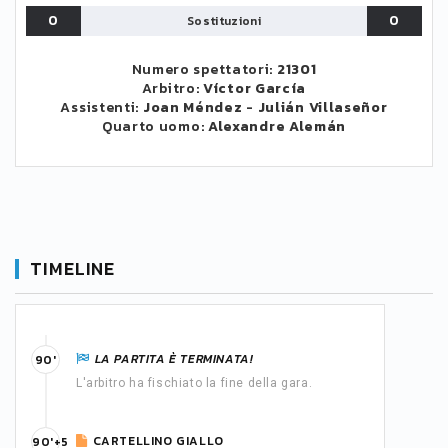
0
0
Sostituzioni
Numero spettatori:
21301
Arbitro:
Víctor García
Assistenti:
Joan Méndez
-
Julián Villaseñor
Quarto uomo:
Alexandre Alemán
TIMELINE
LA PARTITA È TERMINATA!
90'
L'arbitro ha fischiato la fine della gara.
CARTELLINO GIALLO
90'+5