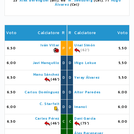
23'
Álex Berenguer
(Bil)
, 68'
W. Swedberg
(Cel)
, 71'
Hugo
Álvarez
(Cel)
Voto
Calciatore
R
R
Calciatore
Voto
Iván Villar
Unai Simón
6,50
P
P
5,50
(62')
6,00
Javi Manquillo
D
D
Iñigo Lekue
5,50
Manu Sánchez
6,50
D
D
Yeray Álvarez
5,50
(46')
6,50
Carlos Domínguez
D
D
Aitor Paredes
6,00
C. Starfelt
6,00
D
D
Imanol
6,00
Carles Pérez
Dani García
6,50
C
C
6,00
(46')
(75')
Álex Berenguer