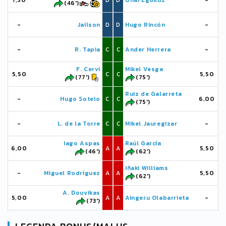
7,50
D
D
Unai Eguíluz
-
(46')
-
Jailson
D
D
Hugo Rincón
-
-
R. Tapia
C
C
Ander Herrera
-
F. Cervi
Mikel Vesga
5,50
C
C
5,50
(77')
(75')
Ruiz de Galarreta
-
Hugo Sotelo
C
C
6,00
(75')
-
L. de la Torre
C
C
Mikel Jauregizar
-
Iago Aspas
Raúl García
6,00
A
A
5,50
(46')
(62')
Iñaki Williams
-
Miguel Rodríguez
A
A
5,50
(62')
A. Douvikas
5,00
A
A
Aingeru Olabarrieta
-
(73')