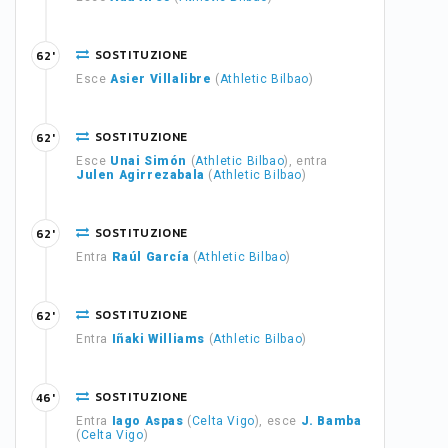
SOSTITUZIONE
62'
Esce
Asier Villalibre
(
Athletic Bilbao
)
SOSTITUZIONE
62'
Esce
Unai Simón
(
Athletic Bilbao
), entra
Julen Agirrezabala
(
Athletic Bilbao
)
SOSTITUZIONE
62'
Entra
Raúl García
(
Athletic Bilbao
)
SOSTITUZIONE
62'
Entra
Iñaki Williams
(
Athletic Bilbao
)
SOSTITUZIONE
46'
Entra
Iago Aspas
(
Celta Vigo
), esce
J. Bamba
(
Celta Vigo
)