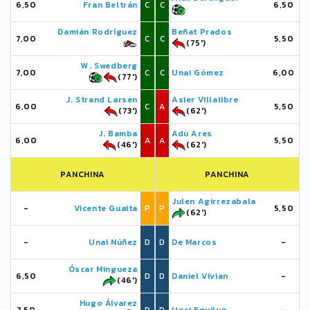
6,50
Fran Beltrán
C
C
6,50
Damián Rodríguez
Beñat Prados
7,00
C
C
5,50
(75')
W. Swedberg
7,00
C
C
Unai Gómez
6,00
(77')
J. Strand Larsen
Asier Villalibre
6,00
C
A
5,50
(73')
(62')
J. Bamba
Adu Ares
6,00
A
A
5,50
(46')
(62')
PANCHINA
PANCHINA
Julen Agirrezabala
-
Vicente Guaita
P
P
5,50
(62')
-
Unai Núñez
D
D
De Marcos
-
Óscar Mingueza
6,50
D
D
Daniel Vivian
-
(46')
Hugo Álvarez