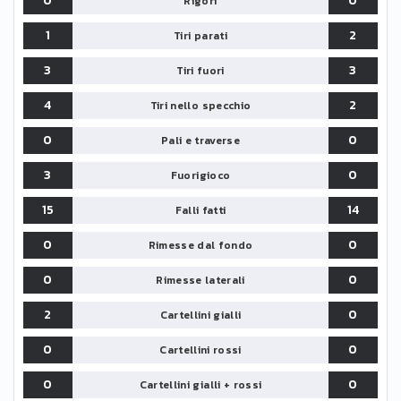
0
0
Rigori
1
2
Tiri parati
3
3
Tiri fuori
4
2
Tiri nello specchio
0
0
Pali e traverse
3
0
Fuorigioco
15
14
Falli fatti
0
0
Rimesse dal fondo
0
0
Rimesse laterali
2
0
Cartellini gialli
0
0
Cartellini rossi
0
0
Cartellini gialli + rossi