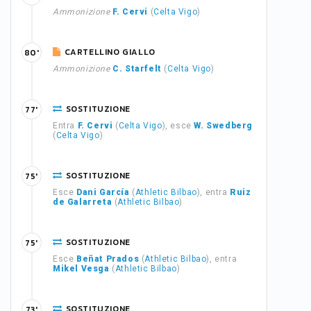
Ammonizione
F. Cervi
(
Celta Vigo
)
CARTELLINO GIALLO
80'
Ammonizione
C. Starfelt
(
Celta Vigo
)
SOSTITUZIONE
77'
Entra
F. Cervi
(
Celta Vigo
), esce
W. Swedberg
(
Celta Vigo
)
SOSTITUZIONE
75'
Esce
Dani García
(
Athletic Bilbao
), entra
Ruiz
de Galarreta
(
Athletic Bilbao
)
SOSTITUZIONE
75'
Esce
Beñat Prados
(
Athletic Bilbao
), entra
Mikel Vesga
(
Athletic Bilbao
)
SOSTITUZIONE
73'