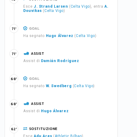
Esce
J. Strand Larsen
(
Celta Vigo
), entra
A.
Douvikas
(
Celta Vigo
)
GOAL
71'
Ha segnato
Hugo Álvarez
(
Celta Vigo
)
ASSIST
71'
Assist di
Damián Rodríguez
GOAL
68'
Ha segnato
W. Swedberg
(
Celta Vigo
)
ASSIST
68'
Assist di
Hugo Álvarez
SOSTITUZIONE
62'
Esce
Adu Ares
(
Athletic Bilbao
)