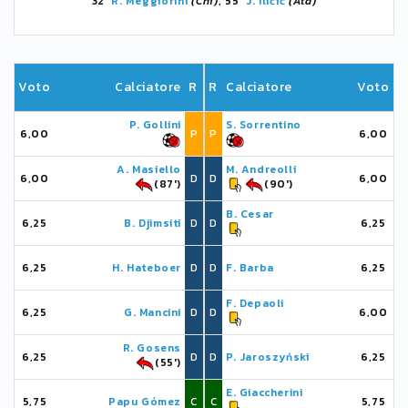
32'
R. Meggiorini
(Chi)
, 55'
J. Iličić
(Ata)
Voto
Calciatore
R
R
Calciatore
Voto
P. Gollini
S. Sorrentino
6,00
P
P
6,00
A. Masiello
M. Andreolli
6,00
D
D
6,00
(87')
(90')
B. Cesar
6,25
B. Djimsiti
D
D
6,25
6,25
H. Hateboer
D
D
F. Barba
6,25
F. Depaoli
6,25
G. Mancini
D
D
6,00
R. Gosens
6,25
D
D
P. Jaroszyński
6,25
(55')
E. Giaccherini
5,75
Papu Gómez
C
C
5,75