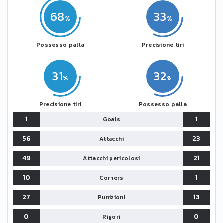
68
33
Possesso palla
Precisione tiri
31
32
Precisione tiri
Possesso palla
1
1
Goals
56
23
Attacchi
49
21
Attacchi pericolosi
10
1
Corners
27
13
Punizioni
0
0
Rigori