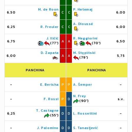
M. de Roon
P. Hetemaj
6,50
C
C
6,00
A. Dioussé
6,25
R. Freuler
C
C
6,00
J. Iličić
R. Meggiorini
6,75
A
A
6,50
(77')
(70')
D. Zapata
M. Stępiński
6,00
A
A
5,75
(79')
PANCHINA
PANCHINA
-
E. Berisha
P
P
A. Šemper
-
N. Frey
-
F. Rossi
P
D
s.v.
(90')
T. Castagne
6,25
D
D
L. Rossettini
-
(55')
-
J. Palomino
D
D
S. Tanasijević
-