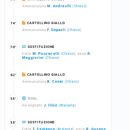
Ammonizione
M. Andreolli
(
Chievo
)
CARTELLINO GIALLO
74'
Ammonizione
F. Depaoli
(
Chievo
)
SOSTITUZIONE
70'
Entra
M. Pucciarelli
(
Chievo
), esce
R.
Meggiorini
(
Chievo
)
CARTELLINO GIALLO
62'
Ammonizione
B. Cesar
(
Chievo
)
GOAL
55'
Ha segnato
J. Iličić
(
Atalanta
)
SOSTITUZIONE
55'
Entra
T. Castagne
(
Atalanta
), esce
R. Gosens