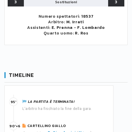
3
3
Sostituzioni
Numero spettatori:
18537
Arbitro:
M. Irrati
Assistenti:
E. Prenna
-
F. Lombardo
Quarto uomo:
R. Ros
TIMELINE
LA PARTITA È TERMINATA!
95'
L'arbitro ha fischiato la fine della gara.
CARTELLINO GIALLO
90'+6