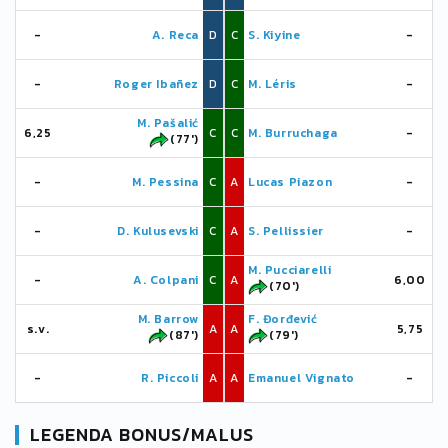
-
A. Reca
D
C
S. Kiyine
-
-
Roger Ibañez
D
C
M. Léris
-
M. Pašalić
6,25
C
C
M. Burruchaga
-
(77')
-
M. Pessina
C
A
Lucas Piazon
-
-
D. Kulusevski
C
A
S. Pellissier
-
M. Pucciarelli
-
A. Colpani
C
A
6,00
(70')
M. Barrow
F. Đorđević
s.v.
A
A
5,75
(87')
(79')
-
R. Piccoli
A
A
Emanuel Vignato
-
LEGENDA BONUS/MALUS