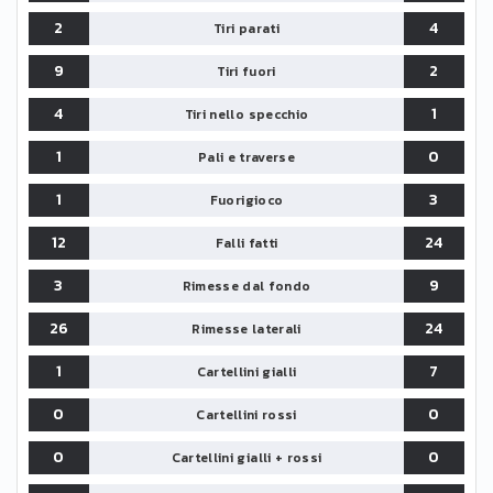
2
4
Tiri parati
9
2
Tiri fuori
4
1
Tiri nello specchio
1
0
Pali e traverse
1
3
Fuorigioco
12
24
Falli fatti
3
9
Rimesse dal fondo
26
24
Rimesse laterali
1
7
Cartellini gialli
0
0
Cartellini rossi
0
0
Cartellini gialli + rossi