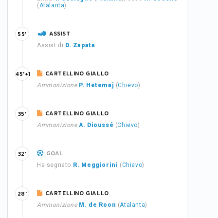
(
Atalanta
)
ASSIST
55'
Assist di
D. Zapata
CARTELLINO GIALLO
45'+1
Ammonizione
P. Hetemaj
(
Chievo
)
CARTELLINO GIALLO
35'
Ammonizione
A. Dioussé
(
Chievo
)
GOAL
32'
Ha segnato
R. Meggiorini
(
Chievo
)
CARTELLINO GIALLO
28'
Ammonizione
M. de Roon
(
Atalanta
)