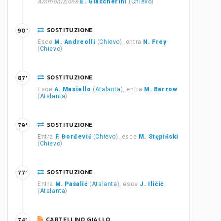
Ammonizione
E. Giaccherini
(
Chievo
)
SOSTITUZIONE
90'
Esce
M. Andreolli
(
Chievo
), entra
N. Frey
(
Chievo
)
SOSTITUZIONE
87'
Esce
A. Masiello
(
Atalanta
), entra
M. Barrow
(
Atalanta
)
SOSTITUZIONE
79'
Entra
F. Đorđević
(
Chievo
), esce
M. Stępiński
(
Chievo
)
SOSTITUZIONE
77'
Entra
M. Pašalić
(
Atalanta
), esce
J. Iličić
(
Atalanta
)
CARTELLINO GIALLO
74'