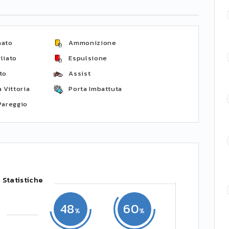
nato
Ammonizione
liato
Espulsione
to
Assist
 Vittoria
Porta Imbattuta
Pareggio
Statistiche
48
60