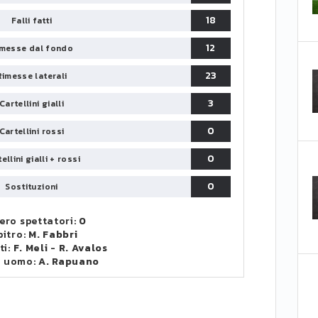
18
Falli fatti
12
messe dal fondo
23
Rimesse laterali
3
Cartellini gialli
0
Cartellini rossi
0
ellini gialli + rossi
0
Sostituzioni
ro spettatori:
0
bitro:
M. Fabbri
ti:
F. Meli
-
R. Avalos
o uomo:
A. Rapuano