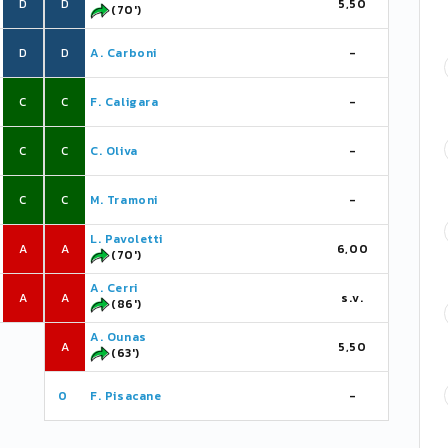
D
D
5,50
(70')
D
D
A. Carboni
-
C
C
F. Caligara
-
C
C
C. Oliva
-
C
C
M. Tramoni
-
L. Pavoletti
A
A
6,00
(70')
A. Cerri
A
A
s.v.
(86')
A. Ounas
A
5,50
(63')
0
F. Pisacane
-