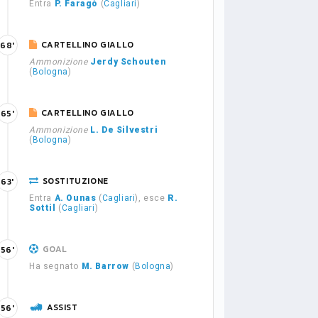
Entra
P. Faragò
(
Cagliari
)
CARTELLINO GIALLO
68'
Ammonizione
Jerdy Schouten
(
Bologna
)
CARTELLINO GIALLO
65'
Ammonizione
L. De Silvestri
(
Bologna
)
SOSTITUZIONE
63'
Entra
A. Ounas
(
Cagliari
), esce
R.
Sottil
(
Cagliari
)
GOAL
56'
Ha segnato
M. Barrow
(
Bologna
)
ASSIST
56'