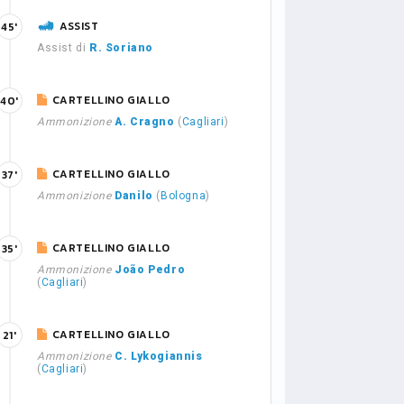
ASSIST
45'
Assist di
R. Soriano
CARTELLINO GIALLO
40'
Ammonizione
A. Cragno
(
Cagliari
)
CARTELLINO GIALLO
37'
Ammonizione
Danilo
(
Bologna
)
CARTELLINO GIALLO
35'
Ammonizione
João Pedro
(
Cagliari
)
CARTELLINO GIALLO
21'
Ammonizione
C. Lykogiannis
(
Cagliari
)