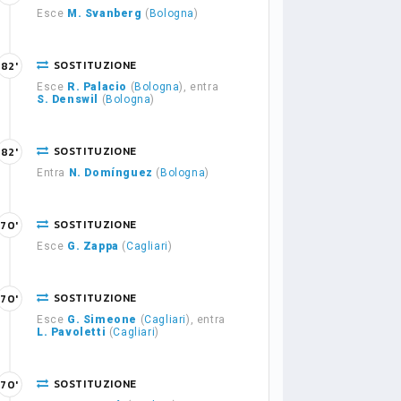
Esce
M. Svanberg
(
Bologna
)
SOSTITUZIONE
82'
Esce
R. Palacio
(
Bologna
), entra
S. Denswil
(
Bologna
)
SOSTITUZIONE
82'
Entra
N. Domínguez
(
Bologna
)
SOSTITUZIONE
70'
Esce
G. Zappa
(
Cagliari
)
SOSTITUZIONE
70'
Esce
G. Simeone
(
Cagliari
), entra
L. Pavoletti
(
Cagliari
)
SOSTITUZIONE
70'