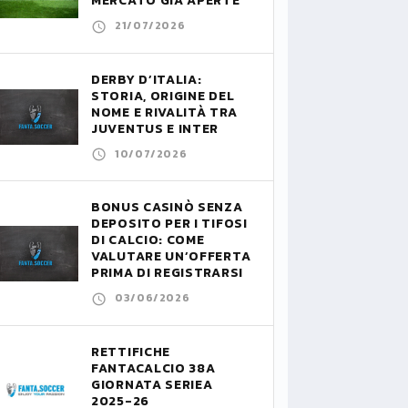
MERCATO GIÀ APERTE
21/07/2026
DERBY D’ITALIA:
STORIA, ORIGINE DEL
NOME E RIVALITÀ TRA
JUVENTUS E INTER
10/07/2026
BONUS CASINÒ SENZA
DEPOSITO PER I TIFOSI
DI CALCIO: COME
VALUTARE UN’OFFERTA
PRIMA DI REGISTRARSI
03/06/2026
RETTIFICHE
FANTACALCIO 38A
GIORNATA SERIEA
2025-26