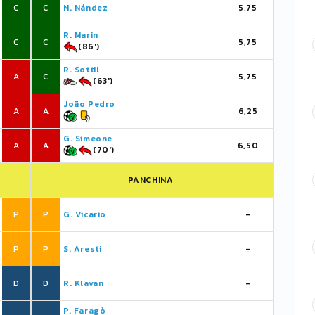
C
C
N. Nández
5,75
R. Marin
C
C
5,75
(86')
R. Sottil
A
C
5,75
(63')
João Pedro
A
A
6,25
G. Simeone
A
A
6,50
(70')
PANCHINA
P
P
G. Vicario
-
P
P
S. Aresti
-
D
D
R. Klavan
-
P. Faragò