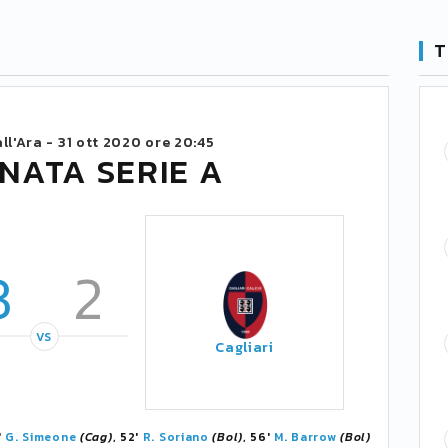
T
ll'Ara -
31 ott 2020 ore 20:45
NATA SERIE A
3
2
VS
Cagliari
'
G. Simeone
(Cag)
, 52'
R. Soriano
(Bol)
, 56'
M. Barrow
(Bol)