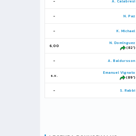
-
A. Calabresi
-
N. Paz
-
K. Michael
N. Domínguez
6,00
(82')
-
A. Baldursson
Emanuel Vignato
s.v.
(89')
-
S. Rabbi