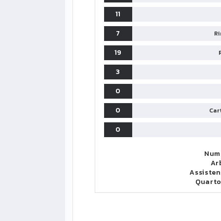
11
7
Ri
19
3
0
0
Cart
0
Nume
Ar
Assisten
Quart