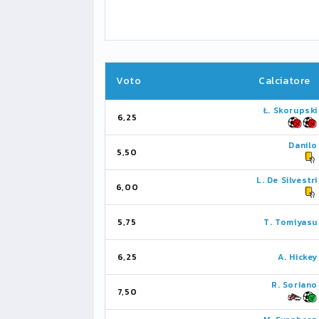
Voto
Calciatore
Ł. Skorupski
6,25
Danilo
5,50
L. De Silvestri
6,00
5,75
T. Tomiyasu
6,25
A. Hickey
R. Soriano
7,50