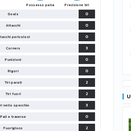
Possesso palla
Precisione tiri
0
Goals
0
Attacchi
0
tacchi pericolosi
3
Corners
0
Punizioni
0
Rigori
2
Tiri parati
2
Tiri fuori
U
3
iri nello specchio
0
Pali e traverse
2
Fuorigioco