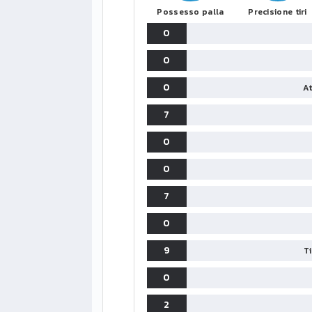
Possesso palla
Precisione tiri
0
0
0
At
7
0
0
7
0
9
T
0
2