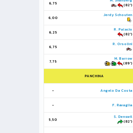
M. Svanberg
6,75
(82')
Jerdy Schouten
6,00
R. Palacio
6,25
(82')
R. Orsolini
6,75
M. Barrow
7,75
(89')
PANCHINA
-
Angelo Da Costa
-
F. Ravaglia
S. Denswil
5,50
(82')