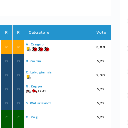
R
R
Calciatore
Voto
A. Cragno
P
P
6,00
D
D
D. Godín
5,25
C. Lykogiannis
D
D
5,00
G. Zappa
D
D
5,75
(70')
D
D
S. Walukiewicz
5,75
C
C
M. Rog
5,25