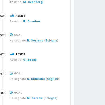
Assist di
M. Svanberg
ASSIST
52'
Assist di
R. Orsolini
GOAL
52'
Ha segnato
R. Soriano
(
Bologna
)
ASSIST
47'
Assist di
G. Zappa
GOAL
47'
Ha segnato
G. Simeone
(
Cagliari
)
GOAL
45'
Ha segnato
M. Barrow
(
Bologna
)