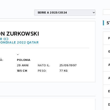
SERIE A 2023/2024
S
N ZURKOWSKI
R (C)
MONDIALE 2022 QATAR
-
À:
POLONIA
29 ANNI
NATO IL:
25/09/1997
185 CM
PESO:
77 KG