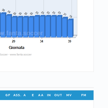
GF
ASS.
A
E
AA
IN
OUT
MV
FM