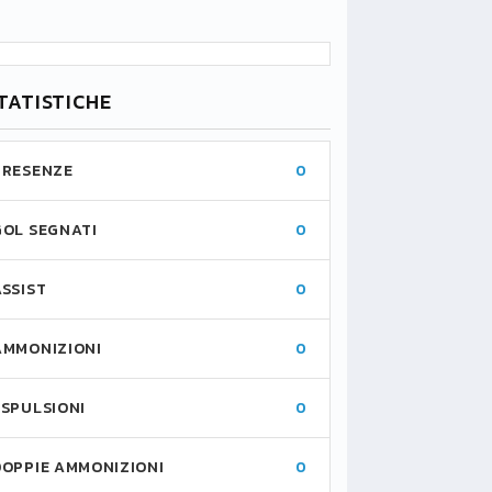
TATISTICHE
PRESENZE
0
GOL SEGNATI
0
ASSIST
0
AMMONIZIONI
0
ESPULSIONI
0
DOPPIE AMMONIZIONI
0