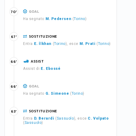
GOAL
70'
Ha segnato
M. Pedersen
(
Torino
)
SOSTITUZIONE
67'
Entra
E. İlkhan
(
Torino
), esce
M. Prati
(
Torino
)
ASSIST
66'
Assist di
E. Ebossé
GOAL
66'
Ha segnato
G. Simeone
(
Torino
)
SOSTITUZIONE
63'
Entra
D. Berardi
(
Sassuolo
), esce
C. Volpato
(
Sassuolo
)