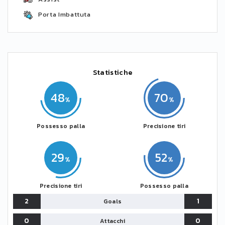
Porta Imbattuta
Statistiche
48
70
Possesso palla
Precisione tiri
29
52
Precisione tiri
Possesso palla
2
1
Goals
0
0
Attacchi