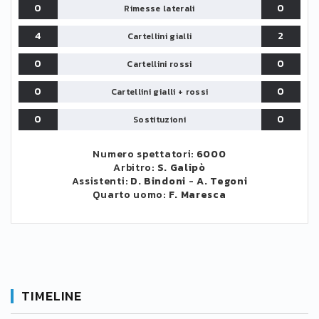
0
0
Rimesse laterali
4
2
Cartellini gialli
0
0
Cartellini rossi
0
0
Cartellini gialli + rossi
0
0
Sostituzioni
Numero spettatori:
6000
Arbitro:
S. Galipò
Assistenti:
D. Bindoni
-
A. Tegoni
Quarto uomo:
F. Maresca
TIMELINE