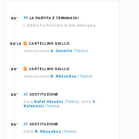
LA PARTITA È TERMINATA!
90'
L'arbitro ha fischiato la fine della gara.
CARTELLINO GIALLO
90'+3
Ammonizione
G. Gineitis
(
Torino
)
CARTELLINO GIALLO
89'
Ammonizione
N. Nkounkou
(
Torino
)
SOSTITUZIONE
86'
Esce
Rafel Obrador
(
Torino
), entra
S.
Kulenović
(
Torino
)
SOSTITUZIONE
86'
Entra
N. Nkounkou
(
Torino
)