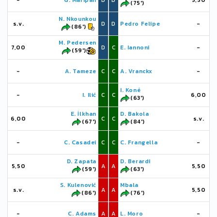
-
G. Maripán
D
D
5,50
(75')
N. Nkounkou
s.v.
D
D
Pedro Felipe
-
(86')
M. Pedersen
7,00
D
C
E. Iannoni
-
(59')
-
A. Tameze
C
C
A. Vranckx
-
I. Koné
-
I. Ilić
C
C
6,00
(63')
E. İlkhan
D. Bakola
6,00
C
C
s.v.
(67')
(84')
-
C. Casadei
C
C
C. Frangella
-
D. Zapata
D. Berardi
5,50
A
A
5,50
(59')
(63')
S. Kulenović
Mbala
s.v.
A
A
5,50
(86')
(76')
-
C. Adams
A
A
L. Moro
-