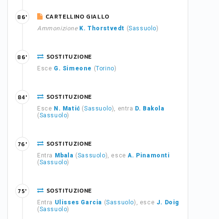
CARTELLINO GIALLO
86'
Ammonizione
K. Thorstvedt
(
Sassuolo
)
SOSTITUZIONE
86'
Esce
G. Simeone
(
Torino
)
SOSTITUZIONE
84'
Esce
N. Matić
(
Sassuolo
), entra
D. Bakola
(
Sassuolo
)
SOSTITUZIONE
76'
Entra
Mbala
(
Sassuolo
), esce
A. Pinamonti
(
Sassuolo
)
SOSTITUZIONE
75'
Entra
Ulisses Garcia
(
Sassuolo
), esce
J. Doig
(
Sassuolo
)