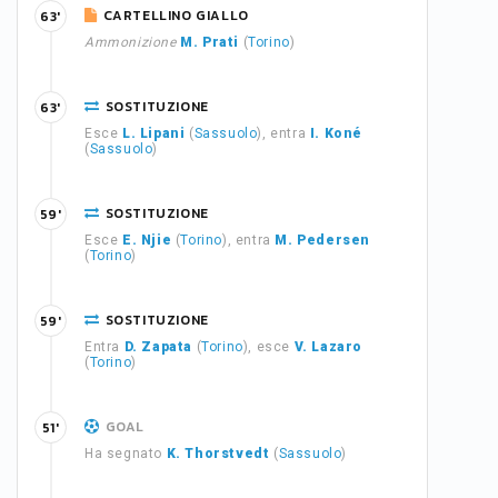
CARTELLINO GIALLO
63'
Ammonizione
M. Prati
(
Torino
)
SOSTITUZIONE
63'
Esce
L. Lipani
(
Sassuolo
), entra
I. Koné
(
Sassuolo
)
SOSTITUZIONE
59'
Esce
E. Njie
(
Torino
), entra
M. Pedersen
(
Torino
)
SOSTITUZIONE
59'
Entra
D. Zapata
(
Torino
), esce
V. Lazaro
(
Torino
)
GOAL
51'
Ha segnato
K. Thorstvedt
(
Sassuolo
)