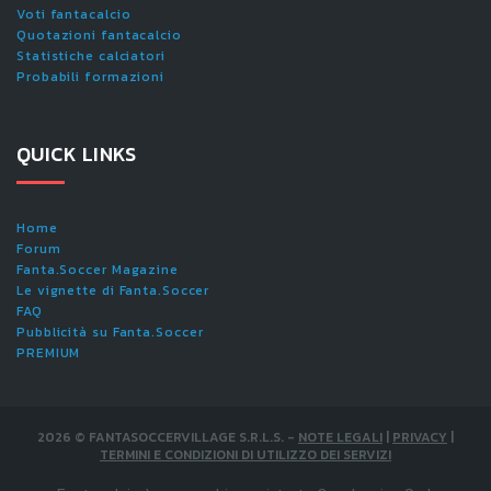
Voti fantacalcio
Quotazioni fantacalcio
Statistiche calciatori
Probabili formazioni
QUICK LINKS
Home
Forum
Fanta.Soccer Magazine
Le vignette di Fanta.Soccer
FAQ
Pubblicità su Fanta.Soccer
PREMIUM
2026
©
FANTASOCCERVILLAGE S.R.L.S.
-
NOTE LEGALI
|
PRIVACY
|
TERMINI E CONDIZIONI DI UTILIZZO DEI SERVIZI