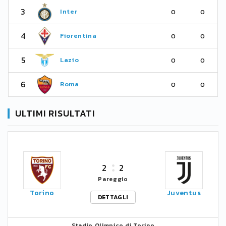
3
Inter
0
0
4
Fiorentina
0
0
5
Lazio
0
0
6
Roma
0
0
ULTIMI RISULTATI
2
2
Pareggio
Torino
Juventus
DETTAGLI
Stadio Olimpico di Torino