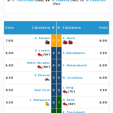
51'
K. Thorstvedt
(Sas)
, 66'
G. Simeone
(Tor)
, 70'
M. Pedersen
(Tor)
Voto
Calciatore
R
R
Calciatore
Voto
A. Paleari
A. Muric
7,00
P
P
6,00
V. Lazaro
6,00
D
D
S. Walukiewicz
5,50
(59')
Rafel Obrador
6,00
D
D
T. Muharemović
6,00
(86')
E. Ebossé
6,50
D
D
W. Coulibaly
6,00
J. Doig
6,50
Saúl Coco
D
D
5,50
(75')
L. Marianucci
N. Matić
5,50
D
C
6,00
(84')
K. Thorstvedt