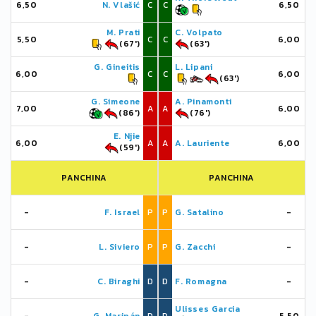
6,50
N. Vlašić
C
C
6,50
M. Prati
C. Volpato
5,50
C
C
6,00
(67')
(63')
G. Gineitis
L. Lipani
6,00
C
C
6,00
(63')
G. Simeone
A. Pinamonti
7,00
A
A
6,00
(86')
(76')
E. Njie
6,00
A
A
A. Lauriente
6,00
(59')
PANCHINA
PANCHINA
-
F. Israel
P
P
G. Satalino
-
-
L. Siviero
P
P
G. Zacchi
-
-
C. Biraghi
D
D
F. Romagna
-
Ulisses Garcia