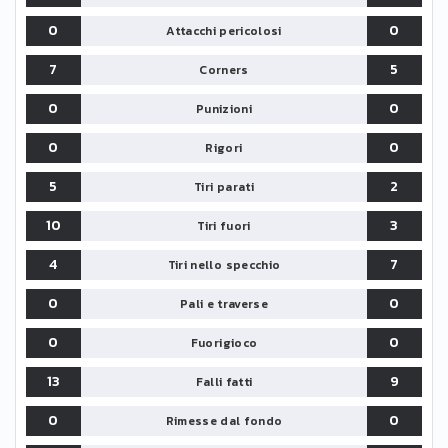
0
0
Attacchi pericolosi
7
5
Corners
0
0
Punizioni
0
0
Rigori
5
2
Tiri parati
10
3
Tiri fuori
4
7
Tiri nello specchio
0
0
Pali e traverse
0
0
Fuorigioco
13
9
Falli fatti
0
0
Rimesse dal fondo