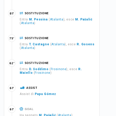
SOSTITUZIONE
81'
Entra
M. Pessina
(
Atalanta
), esce
M. Pašalić
(
Atalanta
)
SOSTITUZIONE
75'
Entra
T. Castagne
(
Atalanta
), esce
R. Gosens
(
Atalanta
)
SOSTITUZIONE
62'
Entra
D. Soddimo
(
Frosinone
), esce
R.
Maiello
(
Frosinone
)
ASSIST
61'
Assist di
Papu Gómez
GOAL
61'
Ha segnato
M. Pašalić
(
Atalanta
)