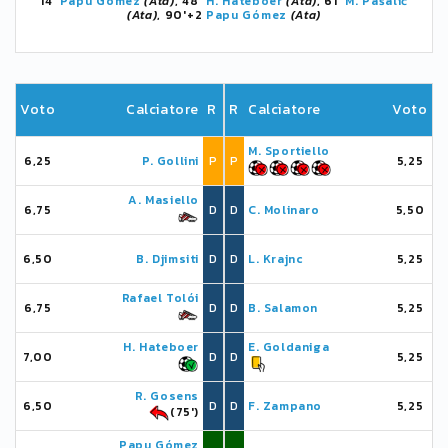
14'
Papu Gómez
(Ata)
, 48'
H. Hateboer
(Ata)
, 61'
M. Pašalić
(Ata)
, 90'+2
Papu Gómez
(Ata)
Voto
Calciatore
R
R
Calciatore
Voto
M. Sportiello
6,25
P. Gollini
P
P
5,25
A. Masiello
6,75
D
D
C. Molinaro
5,50
6,50
B. Djimsiti
D
D
L. Krajnc
5,25
Rafael Tolói
6,75
D
D
B. Salamon
5,25
H. Hateboer
E. Goldaniga
7,00
D
D
5,25
R. Gosens
6,50
D
D
F. Zampano
5,25
(75')
Papu Gómez