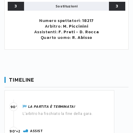
3
3
Sostituzioni
Numero spettatori:
18217
Arbitro:
M. Piccinini
Assistenti:
F. Preti
-
D. Rocca
Quarto uomo:
R. Abisso
TIMELINE
LA PARTITA È TERMINATA!
90'
L'arbitro ha fischiato la fine della gara.
ASSIST
90'+2