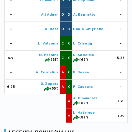
-
G. Mancini
D
D
M. Capuano
-
-
Ali Adnan
D
D
A. Beghetto
-
-
A. Reca
D
D
Paolo Ghiglione
-
-
L. Valzania
C
C
L. Crisetig
-
M. Pessina
D. Soddimo
s.v.
C
C
5,25
(81')
(62')
-
A. Cornelius
A
C
P. Besea
-
D. Zapata
6,75
A
C
F. Cassata
-
(55')
A. Pinamonti
A
s.v.
(82')
L. Matarese
A
s.v.
(82')