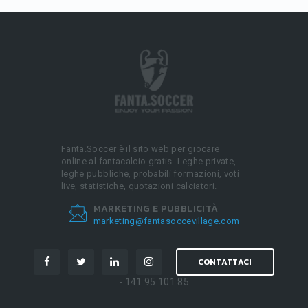
Fanta.Soccer è il sito web per giocare
online al fantacalcio gratis. Leghe private,
leghe pubbliche, probabili formazioni, voti
live, statistiche, quotazioni calciatori.
MARKETING E PUBBLICITÀ
marketing@fantasoccevillage.com
CONTATTACI
- 141.95.101.85