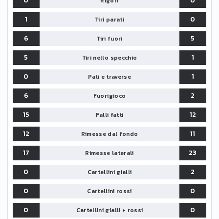
0
0
Rigori
1
0
Tiri parati
6
5
Tiri fuori
5
1
Tiri nello specchio
0
1
Pali e traverse
6
2
Fuorigioco
15
12
Falli fatti
12
11
Rimesse dal fondo
17
23
Rimesse laterali
0
2
Cartellini gialli
0
0
Cartellini rossi
0
0
Cartellini gialli + rossi