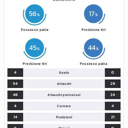
56
17
Possesso palla
Precisione tiri
45
44
Precisione tiri
Possesso palla
4
0
Goals
54
29
Attacchi
48
24
Attacchi pericolosi
4
4
Corners
14
21
Punizioni