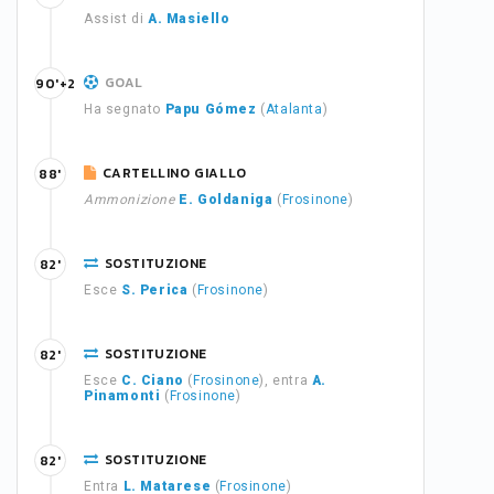
Assist di
A. Masiello
GOAL
90'+2
Ha segnato
Papu Gómez
(
Atalanta
)
CARTELLINO GIALLO
88'
Ammonizione
E. Goldaniga
(
Frosinone
)
SOSTITUZIONE
82'
Esce
S. Perica
(
Frosinone
)
SOSTITUZIONE
82'
Esce
C. Ciano
(
Frosinone
), entra
A.
Pinamonti
(
Frosinone
)
SOSTITUZIONE
82'
Entra
L. Matarese
(
Frosinone
)