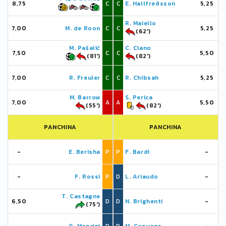
8,75
C
C
E. Hallfreðsson
5,25
R. Maiello
7,00
M. de Roon
C
C
5,25
(62')
M. Pašalić
C. Ciano
7,50
C
C
5,50
(81')
(82')
7,00
R. Freuler
C
C
R. Chibsah
5,25
M. Barrow
S. Perica
7,00
A
A
5,50
(55')
(82')
PANCHINA
PANCHINA
-
E. Berisha
P
P
F. Bardi
-
-
F. Rossi
P
D
L. Ariaudo
-
T. Castagne
6,50
D
D
N. Brighenti
-
(75')