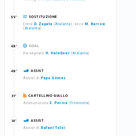
SOSTITUZIONE
55'
Entra
D. Zapata
(
Atalanta
), esce
M. Barrow
(
Atalanta
)
GOAL
48'
Ha segnato
H. Hateboer
(
Atalanta
)
ASSIST
48'
Assist di
Papu Gómez
CARTELLINO GIALLO
31'
Ammonizione
S. Perica
(
Frosinone
)
ASSIST
14'
Assist di
Rafael Tolói