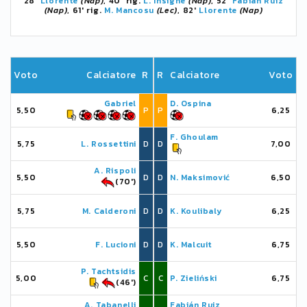
28'
Llorente
(Nap)
, 40' rig.
L. Insigne
(Nap)
, 52'
Fabián Ruiz
(Nap)
, 61' rig.
M. Mancosu
(Lec)
, 82'
Llorente
(Nap)
Voto
Calciatore
R
R
Calciatore
Voto
Gabriel
D. Ospina
5,50
P
P
6,25
F. Ghoulam
5,75
L. Rossettini
D
D
7,00
A. Rispoli
5,50
D
D
N. Maksimović
6,50
(70')
5,75
M. Calderoni
D
D
K. Koulibaly
6,25
5,50
F. Lucioni
D
D
K. Malcuit
6,75
P. Tachtsidis
5,00
C
C
P. Zieliński
6,75
(46')
A. Tabanelli
Fabián Ruiz