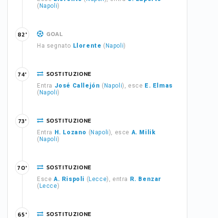
(
Napoli
)
GOAL
82'
Ha segnato
Llorente
(
Napoli
)
SOSTITUZIONE
74'
Entra
José Callejón
(
Napoli
), esce
E. Elmas
(
Napoli
)
SOSTITUZIONE
73'
Entra
H. Lozano
(
Napoli
), esce
A. Milik
(
Napoli
)
SOSTITUZIONE
70'
Esce
A. Rispoli
(
Lecce
), entra
R. Benzar
(
Lecce
)
SOSTITUZIONE
65'