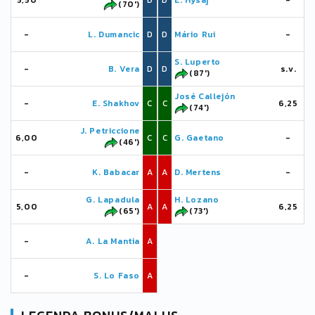
5,50
D
D
E. Hysaj
-
(70')
-
L. Dumancic
D
D
Mário Rui
-
S. Luperto
-
B. Vera
D
D
s.v.
(87')
José Callejón
-
E. Shakhov
C
C
6,25
(74')
J. Petriccione
6,00
C
C
G. Gaetano
-
(46')
-
K. Babacar
A
A
D. Mertens
-
G. Lapadula
H. Lozano
5,00
A
A
6,25
(65')
(73')
-
A. La Mantia
A
-
S. Lo Faso
A