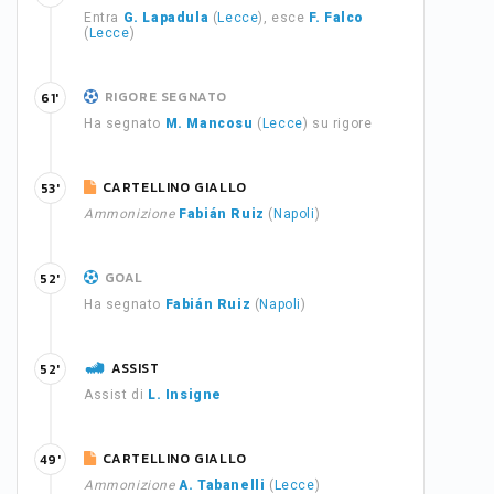
Entra
G. Lapadula
(
Lecce
), esce
F. Falco
(
Lecce
)
RIGORE SEGNATO
61'
Ha segnato
M. Mancosu
(
Lecce
) su rigore
CARTELLINO GIALLO
53'
Ammonizione
Fabián Ruiz
(
Napoli
)
GOAL
52'
Ha segnato
Fabián Ruiz
(
Napoli
)
ASSIST
52'
Assist di
L. Insigne
CARTELLINO GIALLO
49'
Ammonizione
A. Tabanelli
(
Lecce
)