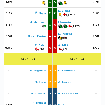
5,50
C
C
7,75
E. Elmas
6,25
Ž. Majer
C
C
6,50
(74')
M. Mancosu
Llorente
6,25
C
A
8,25
(87')
L. Insigne
5,50
Diego Farias
A
A
7,50
F. Falco
A. Milik
6,00
A
A
6,00
(65')
(73')
PANCHINA
PANCHINA
-
M. Vigorito
P
P
O. Karnezis
-
-
M. Bleve
P
P
A. Meret
-
-
D. Riccardi
D
D
G. Di Lorenzo
-
R. Benzar