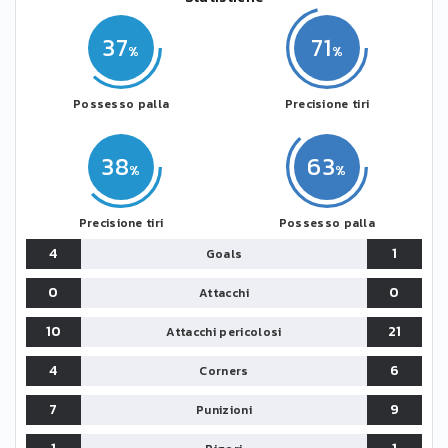
37
71
Possesso palla
Precisione tiri
38
63
Precisione tiri
Possesso palla
4
1
Goals
0
0
Attacchi
10
21
Attacchi pericolosi
4
6
Corners
7
9
Punizioni