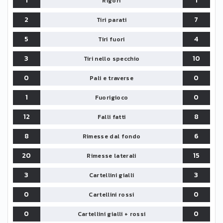
1
1
Rigori
2
7
Tiri parati
5
4
Tiri fuori
3
10
Tiri nello specchio
0
0
Pali e traverse
1
0
Fuorigioco
12
8
Falli fatti
8
6
Rimesse dal fondo
20
15
Rimesse laterali
3
3
Cartellini gialli
0
0
Cartellini rossi
0
0
Cartellini gialli + rossi