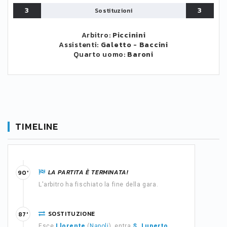
3
3
Sostituzioni
Arbitro:
Piccinini
Assistenti:
Galetto
-
Baccini
Quarto uomo:
Baroni
TIMELINE
LA PARTITA È TERMINATA!
90'
L'arbitro ha fischiato la fine della gara.
SOSTITUZIONE
87'
Esce
Llorente
(
Napoli
), entra
S. Luperto