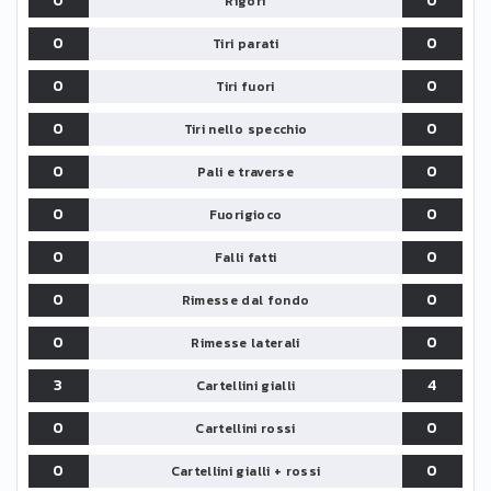
0
0
Rigori
0
0
Tiri parati
0
0
Tiri fuori
0
0
Tiri nello specchio
0
0
Pali e traverse
0
0
Fuorigioco
0
0
Falli fatti
0
0
Rimesse dal fondo
0
0
Rimesse laterali
3
4
Cartellini gialli
0
0
Cartellini rossi
0
0
Cartellini gialli + rossi