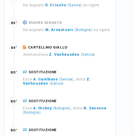
Ha segnato
D. Criscito
(
Genoa
) su rigore
RIGORE SEGNATO
85'
Ha segnato
M. Arnautovic
(
Bologna
) su rigore
CARTELLINO GIALLO
84'
Ammonizione
Z. Vanheusden
(
Genoa
)
SOSTITUZIONE
80'
Esce
A. Cambiaso
(
Genoa
), entra
Z.
Vanheusden
(
Genoa
)
SOSTITUZIONE
80'
Esce
A. Hickey
(
Bologna
), entra
N. Sansone
(
Bologna
)
SOSTITUZIONE
80'