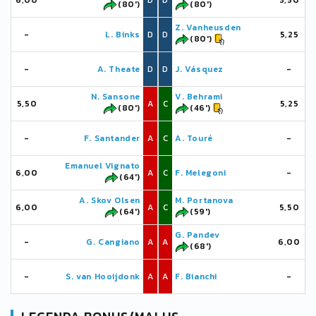
6,00
D
D
5,50
(80')
(80')
Z. Vanheusden
-
L. Binks
D
D
5,25
(80')
-
A. Theate
D
D
J. Vásquez
-
N. Sansone
V. Behrami
5,50
A
C
5,25
(80')
(46')
-
F. Santander
A
C
A. Touré
-
Emanuel Vignato
6,00
A
C
F. Melegoni
-
(64')
A. Skov Olsen
M. Portanova
6,00
A
C
5,50
(64')
(59')
G. Pandev
-
G. Cangiano
A
A
6,00
(68')
-
S. van Hooijdonk
A
A
F. Bianchi
-