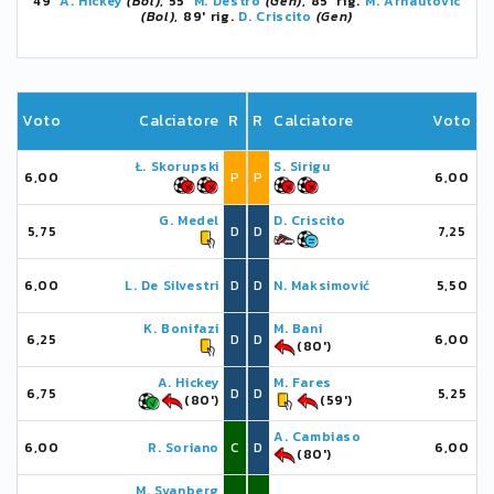
49'
A. Hickey
(Bol)
, 55'
M. Destro
(Gen)
, 85' rig.
M. Arnautovic
(Bol)
, 89' rig.
D. Criscito
(Gen)
Voto
Calciatore
R
R
Calciatore
Voto
Ł. Skorupski
S. Sirigu
6,00
P
P
6,00
G. Medel
D. Criscito
5,75
D
D
7,25
6,00
L. De Silvestri
D
D
N. Maksimović
5,50
K. Bonifazi
M. Bani
6,25
D
D
6,00
(80')
A. Hickey
M. Fares
6,75
D
D
5,25
(80')
(59')
A. Cambiaso
6,00
R. Soriano
C
D
6,00
(80')
M. Svanberg