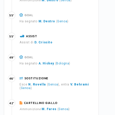
Ammonizione
M. Destro
(
Genoa
)
GOAL
55'
Ha segnato
M. Destro
(
Genoa
)
ASSIST
55'
Assist di
D. Criscito
GOAL
49'
Ha segnato
A. Hickey
(
Bologna
)
SOSTITUZIONE
46'
Esce
N. Rovella
(
Genoa
), entra
V. Behrami
(
Genoa
)
CARTELLINO GIALLO
42'
Ammonizione
M. Fares
(
Genoa
)