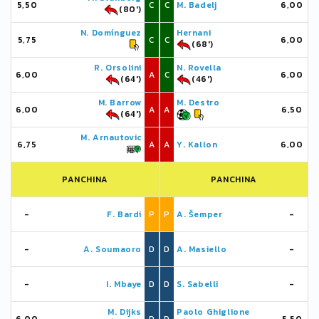
5,50
C
C
M. Badelj
6,00
(80')
N. Domínguez
Hernani
5,75
C
C
6,00
(68')
R. Orsolini
N. Rovella
6,00
A
C
6,00
(64')
(46')
M. Barrow
M. Destro
6,00
A
A
6,50
(64')
M. Arnautovic
6,75
A
A
Y. Kallon
6,00
PANCHINA
PANCHINA
-
F. Bardi
P
P
A. Šemper
-
-
A. Soumaoro
D
D
A. Masiello
-
-
I. Mbaye
D
D
S. Sabelli
-
M. Dijks
Paolo Ghiglione