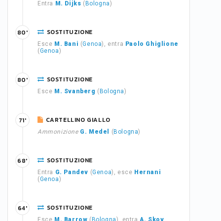
Entra
M. Dijks
(
Bologna
)
SOSTITUZIONE
80'
Esce
M. Bani
(
Genoa
), entra
Paolo Ghiglione
(
Genoa
)
SOSTITUZIONE
80'
Esce
M. Svanberg
(
Bologna
)
CARTELLINO GIALLO
71'
Ammonizione
G. Medel
(
Bologna
)
SOSTITUZIONE
68'
Entra
G. Pandev
(
Genoa
), esce
Hernani
(
Genoa
)
SOSTITUZIONE
64'
Esce
M. Barrow
(
Bologna
), entra
A. Skov