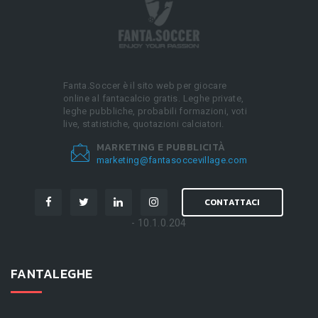
Fanta.Soccer è il sito web per giocare
online al fantacalcio gratis. Leghe private,
leghe pubbliche, probabili formazioni, voti
live, statistiche, quotazioni calciatori.
MARKETING E PUBBLICITÀ
marketing@fantasoccevillage.com
CONTATTACI
- 10.1.0.204
FANTALEGHE