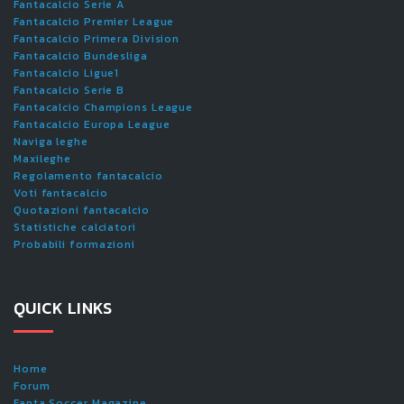
Fantacalcio Serie A
Fantacalcio Premier League
Fantacalcio Primera Division
Fantacalcio Bundesliga
Fantacalcio Ligue1
Fantacalcio Serie B
Fantacalcio Champions League
Fantacalcio Europa League
Naviga leghe
Maxileghe
Regolamento fantacalcio
Voti fantacalcio
Quotazioni fantacalcio
Statistiche calciatori
Probabili formazioni
QUICK LINKS
Home
Forum
Fanta.Soccer Magazine