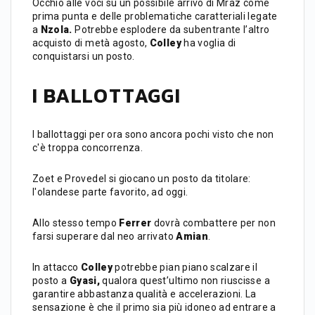
Occhio alle voci su un possibile arrivo di Mràz come
prima punta e delle problematiche caratteriali legate
a
Nzola.
Potrebbe esplodere da subentrante l’altro
acquisto di metà agosto,
Colley
ha voglia di
conquistarsi un posto.
I BALLOTTAGGI
I ballottaggi per ora sono ancora pochi visto che non
c'è troppa concorrenza.
Zoet e Provedel si giocano un posto da titolare:
l'olandese parte favorito, ad oggi.
Allo stesso tempo
Ferrer
dovrà combattere per non
farsi superare dal neo arrivato
Amian
.
In attacco
Colley
potrebbe pian piano scalzare il
posto a
Gyasi,
qualora quest’ultimo non riuscisse a
garantire abbastanza qualità e accelerazioni. La
sensazione è che il primo sia più idoneo ad entrare a