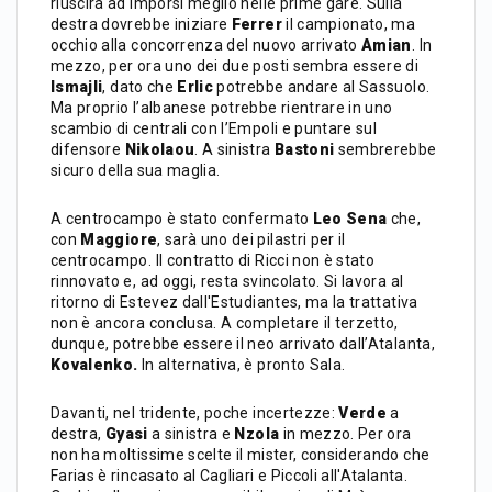
riuscirà ad imporsi meglio nelle prime gare. Sulla
destra dovrebbe iniziare
Ferrer
il campionato, ma
occhio alla concorrenza del nuovo arrivato
Amian
. In
mezzo, per ora uno dei due posti sembra essere di
Ismajli
, dato che
Erlic
potrebbe andare al Sassuolo.
Ma proprio l’albanese potrebbe rientrare in uno
scambio di centrali con l’Empoli e puntare sul
difensore
Nikolaou
. A sinistra
Bastoni
sembrerebbe
sicuro della sua maglia.
A centrocampo è stato confermato
Leo Sena
che,
con
Maggiore
, sarà uno dei pilastri per il
centrocampo. Il contratto di Ricci non è stato
rinnovato e, ad oggi, resta svincolato. Si lavora al
ritorno di Estevez dall'Estudiantes, ma la trattativa
non è ancora conclusa. A completare il terzetto,
dunque, potrebbe essere il neo arrivato dall’Atalanta,
Kovalenko.
In alternativa, è pronto Sala.
Davanti, nel tridente, poche incertezze:
Verde
a
destra,
Gyasi
a sinistra e
Nzola
in mezzo. Per ora
non ha moltissime scelte il mister, considerando che
Farias è rincasato al Cagliari e Piccoli all'Atalanta.