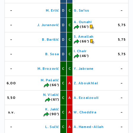
-
M. Erlić
D
C
G. Saïss
-
A. Ounahi
-
J. Juranović
D
C
5,75
(56')
S. Amallah
-
B. Barišić
D
C
5,75
(66')
I. Chair
-
B. Sosa
D
C
5,75
(46')
-
M. Brozović
C
C
Y. Jabrane
-
M. Pašalić
6,00
C
A
Z. Aboukhlal
-
(66')
N. Vlašić
5,50
C
A
A. Ezzalzouli
-
(61')
K. Jakić
s.v.
C
A
W. Cheddira
-
(90')
-
L. Sučić
C
A
A. Hamed-Allah
-