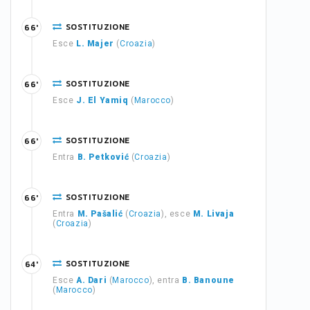
SOSTITUZIONE
66'
Esce
L. Majer
(
Croazia
)
SOSTITUZIONE
66'
Esce
J. El Yamiq
(
Marocco
)
SOSTITUZIONE
66'
Entra
B. Petković
(
Croazia
)
SOSTITUZIONE
66'
Entra
M. Pašalić
(
Croazia
), esce
M. Livaja
(
Croazia
)
SOSTITUZIONE
64'
Esce
A. Dari
(
Marocco
), entra
B. Banoune
(
Marocco
)