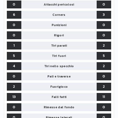
0
0
Attacchi pericolosi
6
3
Corners
0
0
Punizioni
0
0
Rigori
1
2
Tiri parati
5
5
Tiri fuori
4
2
Tiri nello specchio
0
0
Pali e traverse
2
2
Fuorigioco
13
11
Falli fatti
0
0
Rimesse dal fondo
0
0
Rimesse laterali