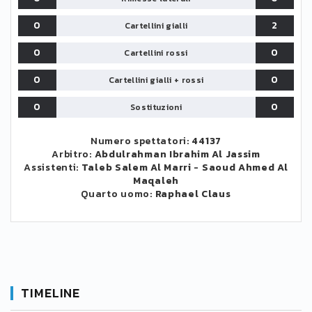
0
2
Cartellini gialli
0
0
Cartellini rossi
0
0
Cartellini gialli + rossi
0
0
Sostituzioni
Numero spettatori:
44137
Arbitro:
Abdulrahman Ibrahim Al Jassim
Assistenti:
Taleb Salem Al Marri
-
Saoud Ahmed Al
Maqaleh
Quarto uomo:
Raphael Claus
TIMELINE