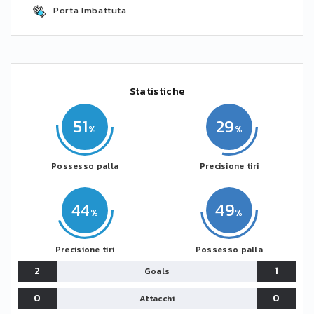
Porta Imbattuta
Statistiche
51
29
Possesso palla
Precisione tiri
44
49
Precisione tiri
Possesso palla
2
1
Goals
0
0
Attacchi