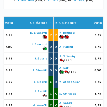
7'
J. Gvardiol
(Cro)
, 9'
A. Dari
(Mar)
, 42'
M. Oršić
(Cro)
Voto
Calciatore
R
R
Calciatore
Voto
D. Livaković
Y. Bounou
6,25
P
P
5,75
J. Gvardiol
7,00
D
D
A. Hakimi
5,75
J. El Yamiq
5,75
J. Šutalo
D
D
5,75
(66')
A. Dari
6,25
J. Stanišić
D
D
6,50
(64')
6,75
L. Modrić
C
D
Y. Attiat Allah
5,25
I. Perišić
6,75
C
C
S. Amrabat
5,75
A. Sabiri
6,25
M. Kovačić
C
C
5,75
(46')