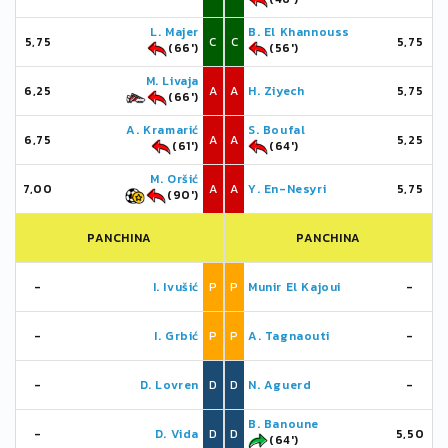
L. Majer
B. El Khannouss
5,75
C
C
5,75
(66')
(56')
M. Livaja
6,25
A
A
H. Ziyech
5,75
(66')
A. Kramarić
S. Boufal
6,75
A
A
5,25
(61')
(64')
M. Oršić
7,00
A
A
Y. En-Nesyri
5,75
(90')
PANCHINA
PANCHINA
-
I. Ivušić
P
P
Munir El Kajoui
-
-
I. Grbić
P
P
A. Tagnaouti
-
-
D. Lovren
D
D
N. Aguerd
-
B. Banoune
-
D. Vida
D
D
5,50
(64')