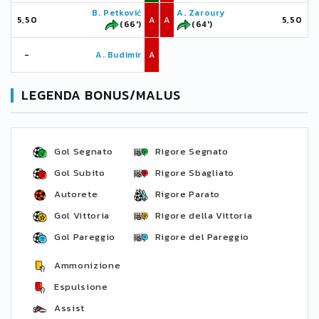
B. Petković
A. Zaroury
5,50
A
A
5,50
(66')
(64')
-
A. Budimir
A
LEGENDA BONUS/MALUS
Gol Segnato
Rigore Segnato
Gol Subito
Rigore Sbagliato
Autorete
Rigore Parato
Gol Vittoria
Rigore della Vittoria
Gol Pareggio
Rigore del Pareggio
Ammonizione
Espulsione
Assist