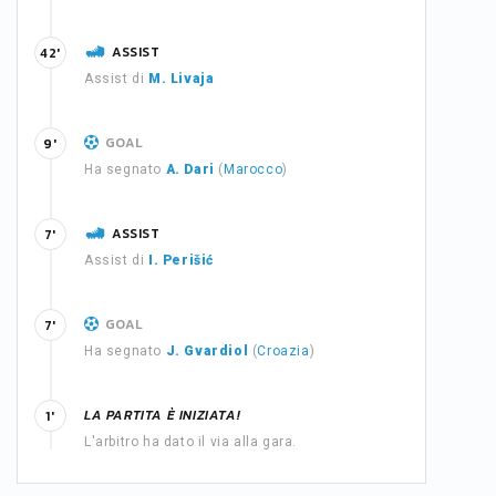
ASSIST
42'
Assist di
M. Livaja
GOAL
9'
Ha segnato
A. Dari
(
Marocco
)
ASSIST
7'
Assist di
I. Perišić
GOAL
7'
Ha segnato
J. Gvardiol
(
Croazia
)
LA PARTITA È INIZIATA!
1'
L'arbitro ha dato il via alla gara.