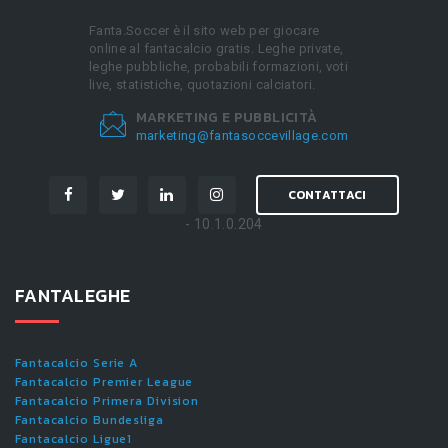
Fanta.Soccer è il sito web per giocare
online al fantacalcio gratis. Leghe private,
leghe pubbliche, probabili formazioni, voti
live, statistiche, quotazioni calciatori.
MARKETING E PUBBLICITÀ
marketing@fantasoccevillage.com
CONTATTACI
- 10.1.0.204
FANTALEGHE
Fantacalcio Serie A
Fantacalcio Premier League
Fantacalcio Primera Division
Fantacalcio Bundesliga
Fantacalcio Ligue1