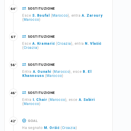
SOSTITUZIONE
64'
Esce
S. Boufal
(
Marocco
), entra
A. Zaroury
(
Marocco
)
SOSTITUZIONE
61'
Esce
A. Kramarić
(
Croazia
), entra
N. Vlašić
(
Croazia
)
SOSTITUZIONE
56'
Entra
A. Ounahi
(
Marocco
), esce
B. El
Khannouss
(
Marocco
)
SOSTITUZIONE
46'
Entra
I. Chair
(
Marocco
), esce
A. Sabiri
(
Marocco
)
GOAL
42'
Ha segnato
M. Oršić
(
Croazia
)